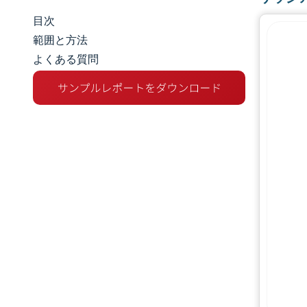
目次
市場規模とシェア
範囲と方法
よくある質問
市場分析
トレンドとインサイト
セグメント分析
地理分析
規制環境
バリューチェーン分析
競争環境
主要プレーヤー