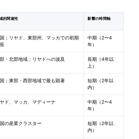
域的関連性
影響の時間軸
国；リヤド、東部州、マッカでの初期
中期（2〜4
長
年）
部・北部地域；リヤドへの波及
長期（4年以
上）
国；東部・西部地域で最も顕著
短期（2年以
内）
ヤド、マッカ、マディーナ
中期（2〜4
年）
国の産業クラスター
短期（2年以
内）