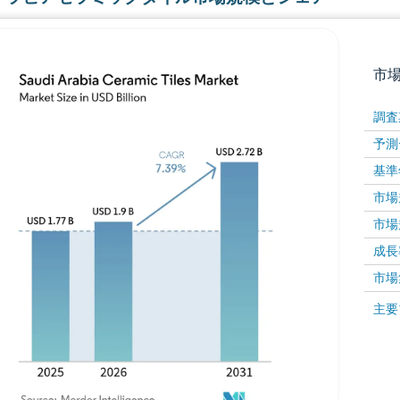
市
調査
予測
基準
市場規
市場規
成長率 
画像 © Mordor Intelligence。再利用にはCC BY 4
市場
画像 ©
主要