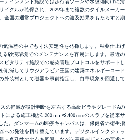
ーテインメント施設では歩行者ゾーンや水設備向けに滑
イクルが確保され、2029年まで複数のタイルメーカー
、全国の通常プロジェクトへの波及効果をもたらすと期
0℃の気温差の中でも寸法安定性を発揮します。釉薬仕上げ
を超える砂漠環境でのメンテナンスを容易にします。最近の
スピタリティ施設での感染管理プロトコルをサポートし
を削減してサウジアラビア王国の建築エネルギーコード
の外装材として磁器を事前指定し、白華現象を回避して
テナンスの軽減が設計判断を左右する高級ビラやグレードAの
施工機が1,200 mm×2,400 mmのスラブを従来サ
ました。ダンマームの医療キャンパスは、保健省の衛生指
器への発注を切り替えています。デジタルインクジェッ
の重量・多孔性の欠点を回避しながら高級デザインの要求に