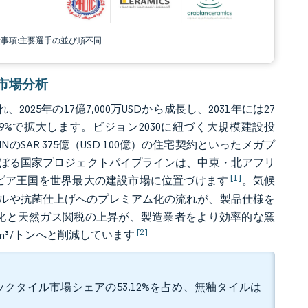
責事項:主要選手の並び順不同
ル市場分析
25年の17億7,000万USDから成長し、2031年には27
 7.39%で拡大します。ビジョン2030に紐づく大規模建設投
HNのSAR 375億（USD 100億）の住宅契約といったメガプ
にのぼる国家プロジェクトパイプラインは、中東・北アフリ
[1]
アラビア王国を世界最大の建設市場に位置づけます
。気候
ルや抗菌仕上げへのプレミアム化の流れが、製品仕様を
義務化と天然ガス関税の上昇が、製造業者をより効率的な窯
[2]
 m³/トンへと削減しています
クタイル市場シェアの53.12%を占め、無釉タイルは