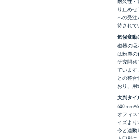
耐久性・
り止めセ
への受注
待されて
気候変動
磁器の吸
は粉塵の
研究開発
ています
との整合
おり、用
大判タイ
600 
オフィスで
イズより
令と連動
ト印刷に