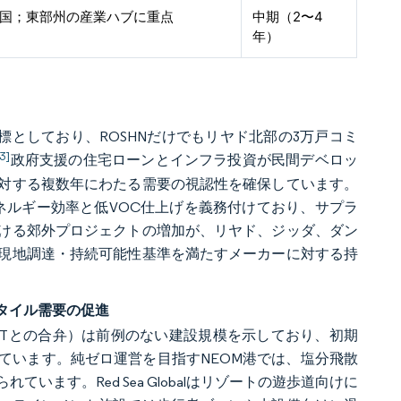
国；東部州の産業ハブに重点
中期（2〜4
年）
目標としており、ROSHNだけでもリヤド北部の3万戸コミ
[3]
政府支援の住宅ローンとインフラ投資が民間デベロッ
対する複数年にわたる需要の視認性を確保しています。
ネルギー効率と低VOC仕上げを義務付けており、サプラ
ける郊外プロジェクトの増加が、リヤド、ジッダ、ダン
現地調達・持続可能性基準を満たすメーカーに対する持
タイル需要の促進
ung C&Tとの合弁）は前例のない建設規模を示しており、初期
ています。純ゼロ運営を目指すNEOM港では、塩分飛散
ます。Red Sea Globalはリゾートの遊歩道向けに