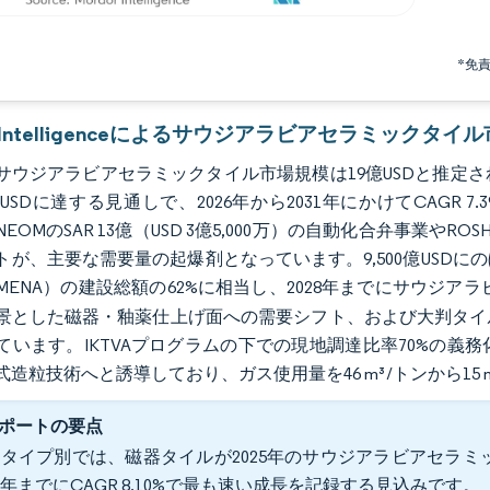
*免
or Intelligenceによるサウジアラビアセラミックタイ
のサウジアラビアセラミックタイル市場規模は19億USDと推定され、20
0万USDに達する見通しで、2026年から2031年にかけてCAGR
EOMのSAR 13億（USD 3億5,000万）の自動化合弁事業やROS
トが、主要な需要量の起爆剤となっています。9,500億USD
MENA）の建設総額の62%に相当し、2028年までにサウジ
景とした磁器・釉薬仕上げ面への需要シフト、および大判タイ
ています。IKTVAプログラムの下での現地調達比率70%の
式造粒技術へと誘導しており、ガス使用量を46 m³/トンから15
ポートの要点
タイプ別では、磁器タイルが2025年のサウジアラビアセラミッ
31年までにCAGR 8.10%で最も速い成長を記録する見込みです。