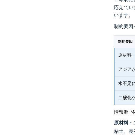
応えてい
います。
制約要因
制約要因
原材料
アジア
水不足
二酸化
情報源: Mord
原材料・
粘土、長