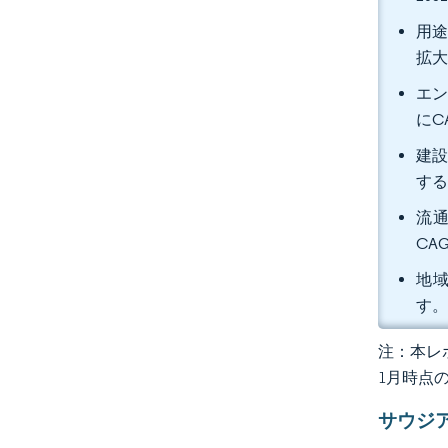
用途
拡
エン
にC
建設
する
流通
CA
地域
す
注：本レポ
1月時点
サウジ