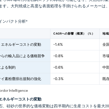
ます。大判焼成と高度な表面処理を手掛けられるメーカーは、汎
インパクト分析
*
CAGRへの影響（概算）（%）
地域
・エネルギーコストの変動
-1.4%
全
からの輸入品による価格競争
-0.8%
市
による制約
-0.6%
中
ケイ素粉塵排出規制の強化
-0.3%
既
or Intelligence
エネルギーコストの変動
石、硅砂の世界的な価格変動は四半期内に生産コストを最大2