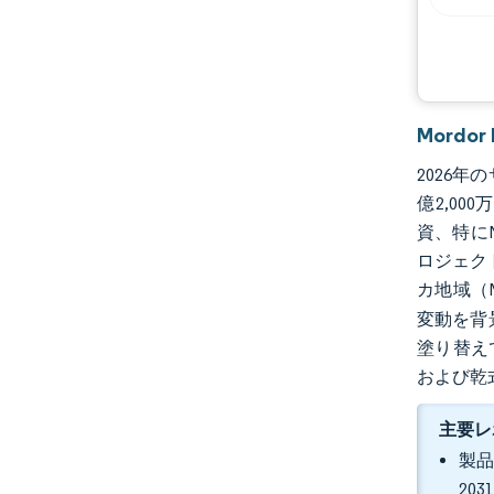
機会と展望
業界の動向
Mord
2026年
億2,00
資、特にN
ロジェク
カ地域（
変動を背
塗り替え
および乾
主要レ
製品
20