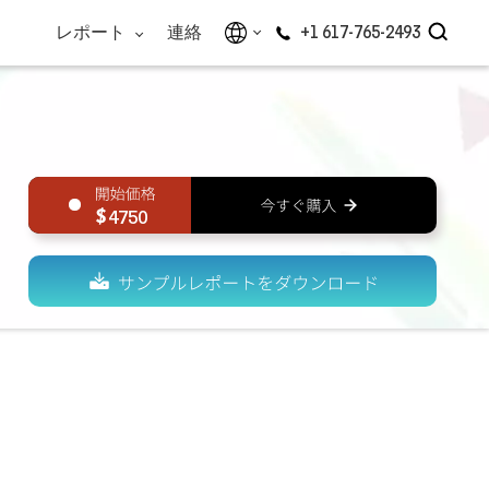
レポート
連絡
+1 617-765-2493
4750