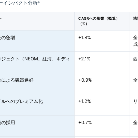
ーインパクト分析
*
ー
CAGRへの影響（概算）
地
（%）
設の急増
+1.8%
全
成
ロジェクト（NEOM、紅海、キディ
+2.1%
西
動による磁器選好
+0.9%
全
イルへのプレミアム化
+1.2%
リ
窯の採用
+0.7%
全