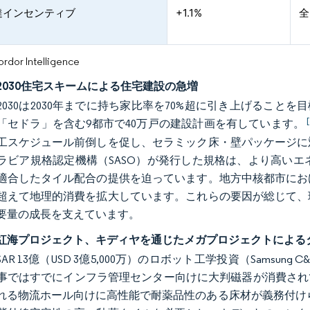
達インセンティブ
+1.1%
全
or Intelligence
2030住宅スキームによる住宅建設の急増
2030は2030年までに持ち家比率を70%超に引き上げることを
「セドラ」を含む9都市で40万戸の建設計画を有しています。
工スケジュール前倒しを促し、セラミック床・壁パッケージに
ラビア規格認定機構（SASO）が発行した規格は、より高いエ
適合したタイル配合の提供を迫っています。地方中核都市にお
超えて地理的消費を拡大しています。これらの要因が総じて、
要量の成長を支えています。
と紅海プロジェクト、キディヤを通じたメガプロジェクトによる
SAR 13億（USD 3億5,000万）のロボット工学投資（Sams
事ではすでにインフラ管理センター向けに大判磁器が消費され
れる物流ホール向けに高性能で耐薬品性のある床材が義務付けられてい