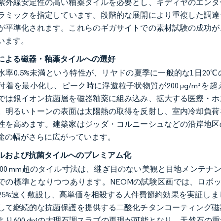
紫外線安定性の高い釉薬タイルを必要とし、キディヤのエンタ
ラミックを指定しています。段階的な展開により重複した調達サ
が平準化されます。これらのギガサイトでの素材試験の成功が
います。
による磁器・釉薬タイルへの選好
水率0.5%未満という特性が、リヤドの夏季に一般的な1日2
付着を最小化し、ピーク時に浮遊粒子状物質が200 µg/m³
では銀イオン抗菌層を磁器釉薬に組み込み、拡大する医療・ホ
。明るいトーンの表面は太陽熱の取得を反射し、室内冷却負荷
性を高めます。建築家はジッダ・コルニーシュなどの沿岸地区
途の幅がさらに広がっています。
ルおよび抗菌タイルへのプレミアム化
mm×600 mm超のタイル寸法は、継ぎ目のない美観と目地メン
の標準となりつつあります。NEOMの試験区画では、ロボットによる
25%速く敷設し、高単価を相殺する人件費節約効果を実証し
して継続的な抗菌保護を提供する二酸化チタンコーティング磁
より600 dpiの大理石調スラブの再現が可能となり、天然石