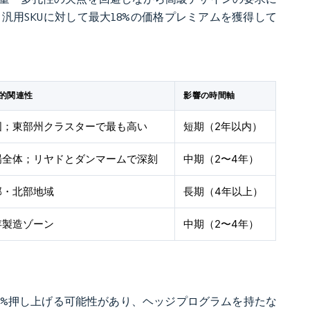
用SKUに対して最大18%の価格プレミアムを獲得して
的関連性
影響の時間軸
国；東部州クラスターで最も高い
短期（2年以内）
場全体；リヤドとダンマームで深刻
中期（2〜4年）
部・北部地域
長期（4年以上）
存製造ゾーン
中期（2〜4年）
0%押し上げる可能性があり、ヘッジプログラムを持たな