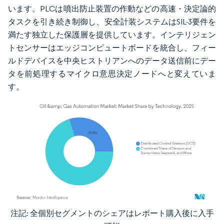
います。PLCは噴出防止装置の作動などの高速・決定論的
タスクを引き続き制御し、安全計装システムはSIL-3要件を
満たす独立した保護層を提供しています。インテリジェン
トセンサーはエッジコンピュートボードを統合し、フィー
ルドデバイスを中央ヒストリアンへのデータ送信前にデー
タを前処理するマイクロ意思決定ノードへと変えていま
す。
注記: 全個別セグメントのシェアはレポート購入後に入手
画像 © Mordor Intelligence。再利用にはCC BY 4.0の表示が必要です。