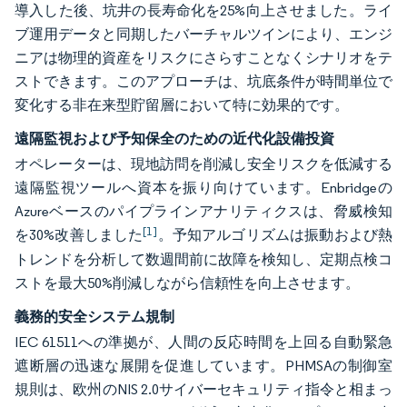
導入した後、坑井の長寿命化を25%向上させました。ライ
ブ運用データと同期したバーチャルツインにより、エンジ
ニアは物理的資産をリスクにさらすことなくシナリオをテ
ストできます。このアプローチは、坑底条件が時間単位で
変化する非在来型貯留層において特に効果的です。
遠隔監視および予知保全のための近代化設備投資
オペレーターは、現地訪問を削減し安全リスクを低減する
遠隔監視ツールへ資本を振り向けています。Enbridgeの
Azureベースのパイプラインアナリティクスは、脅威検知
[1]
を30%改善しました
。予知アルゴリズムは振動および熱
トレンドを分析して数週間前に故障を検知し、定期点検コ
ストを最大50%削減しながら信頼性を向上させます。
義務的安全システム規制
IEC 61511への準拠が、人間の反応時間を上回る自動緊急
遮断層の迅速な展開を促進しています。PHMSAの制御室
規則は、欧州のNIS 2.0サイバーセキュリティ指令と相まっ