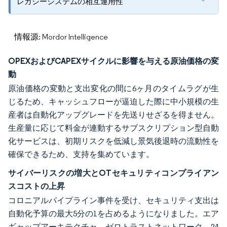
レガシーシステムの相互運用性
情報源: Mordor Intelligence
OPEXおよびCAPEXサイクルに影響を与える原油価格の変
動
原油価格の変動と支出変化の間に6ヶ月のタイムラグが生
じるため、キャッシュフローが逼迫した際に中小規模の生
産者は自動化アップグレードを先送りせざるを得ません。
生産量に応じて料金が連動するサブスクリプション型自動
化サービスは、初期リスクを低減し景気後退時の流動性を
確保できるため、支持を集めています。
サイバーリスクの増大とOTセキュリティコンプライアン
スコストの上昇
コロニアルパイプライン事件を受け、セキュリティ支出は
自動化予算の最大5分の1を占めるようになりました。エア
ギャップアーキテクチャ、ゼロトラストネットワーク、24