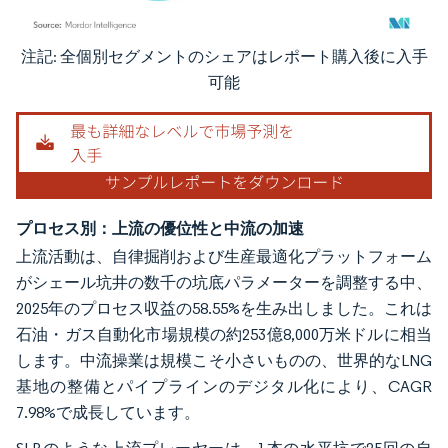
注記: 全個別セグメントのシェアはレポート購入後に入手
画像 © Mordor Intelligence。再利用にはCC BY 4.0の表示が必要です。
可能
プロセス別：上流の優位性と中流の加速
上流活動は、自律掘削および生産最適化プラットフォーム
がシェール坑井の数千の坑底パラメーターを調整する中、
2025年のプロセス収益の58.55%を生み出しました。これは
石油・ガス自動化市場規模の約253億8,000万米ドルに相当
します。中流操業は規模こそ小さいものの、世界的なLNG
基地の整備とパイプラインのデジタル化により、CAGR
7.98%で成長しています。