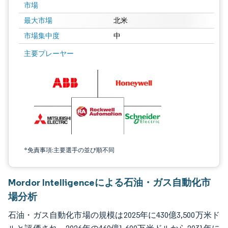
市場
最大市場
北米
市場集中度
中
画像 © Mordor Intelligence。再利用にはCC BY 4.0の表示が必要です。
主要プレーヤー
*免責事項:主要選手の並び順不同
Mordor Intelligenceによる石油・ガス自動化市
場分析
石油・ガス自動化市場の規模は2025年に430億3,500万米ド