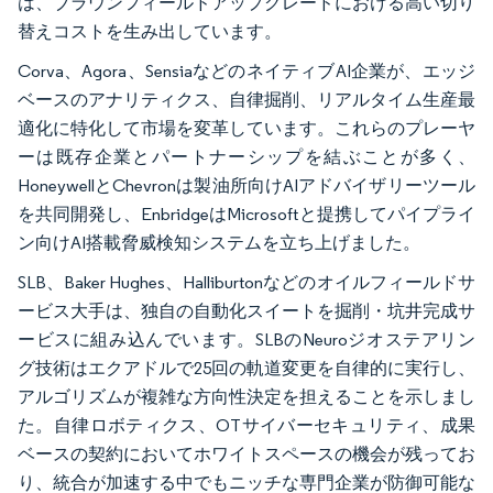
は、ブラウンフィールドアップグレードにおける高い切り
替えコストを生み出しています。
Corva、Agora、SensiaなどのネイティブAI企業が、エッジ
ベースのアナリティクス、自律掘削、リアルタイム生産最
適化に特化して市場を変革しています。これらのプレーヤ
ーは既存企業とパートナーシップを結ぶことが多く、
HoneywellとChevronは製油所向けAIアドバイザリーツール
を共同開発し、EnbridgeはMicrosoftと提携してパイプライ
ン向けAI搭載脅威検知システムを立ち上げました。
SLB、Baker Hughes、Halliburtonなどのオイルフィールドサ
ービス大手は、独自の自動化スイートを掘削・坑井完成サ
ービスに組み込んでいます。SLBのNeuroジオステアリン
グ技術はエクアドルで25回の軌道変更を自律的に実行し、
アルゴリズムが複雑な方向性決定を担えることを示しまし
た。自律ロボティクス、OTサイバーセキュリティ、成果
ベースの契約においてホワイトスペースの機会が残ってお
り、統合が加速する中でもニッチな専門企業が防御可能な