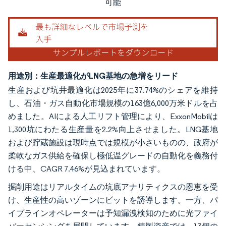
可能
用途別：生産最適化がLNG基地の急増をリード
生産および坑井最適化は2025年に37.74%のシェアを維持
し、石油・ガス自動化市場規模の163億6,000万米ドルを占
めました。AIによる人工リフト管理により、ExxonMobilは
1,300坑にわたる生産量を2.2%向上させました。LNG基地
および貯蔵施設は現時点では規模が小さいものの、政府が
柔軟なガス供給を確保し極低温グレードの自動化を義務付
ける中、CAGR 7.46%が見込まれています。
掘削用途はリアルタイムの坑底アナリティクスの恩恵を受
け、生産性の高いゾーンにビットを誘導します。一方、パ
イプラインオペレーターは予知漏洩検知のために光ファイ