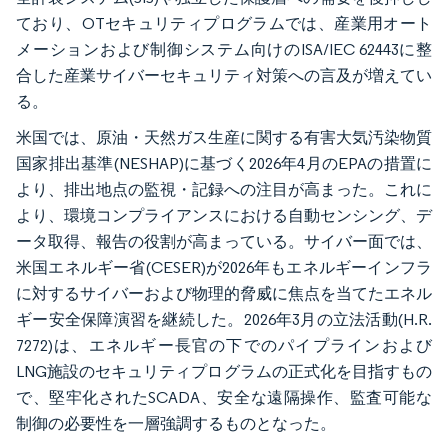
ており、OTセキュリティプログラムでは、産業用オート
メーションおよび制御システム向けのISA/IEC 62443に整
合した産業サイバーセキュリティ対策への言及が増えてい
る。
米国では、原油・天然ガス生産に関する有害大気汚染物質
国家排出基準(NESHAP)に基づく2026年4月のEPAの措置に
より、排出地点の監視・記録への注目が高まった。これに
より、環境コンプライアンスにおける自動センシング、デ
ータ取得、報告の役割が高まっている。サイバー面では、
米国エネルギー省(CESER)が2026年もエネルギーインフラ
に対するサイバーおよび物理的脅威に焦点を当てたエネル
ギー安全保障演習を継続した。2026年3月の立法活動(H.R.
7272)は、エネルギー長官の下でのパイプラインおよび
LNG施設のセキュリティプログラムの正式化を目指すもの
で、堅牢化されたSCADA、安全な遠隔操作、監査可能な
制御の必要性を一層強調するものとなった。