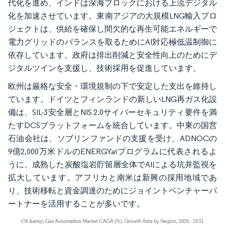
代化を進め、インドは深海ブロックにおける上流デジタル
化を加速させています。東南アジアの大規模LNG輸入プロ
ジェクトは、供給を確保し間欠的な再生可能エネルギーで
電力グリッドのバランスを取るためにAI対応極低温制御に
依存しています。政府は排出削減と安全性向上のためにデ
ジタルツインを支援し、技術採用を促進しています。
欧州は厳格な安全・環境規制の下で安定した支出を維持し
ています。ドイツとフィンランドの新しいLNG再ガス化設
備は、SIL-3安全層とNIS 2.0サイバーセキュリティ要件を満
たすDCSプラットフォームを統合しています。中東の国営
石油会社は、ソブリンファンドの支援を受け、ADNOCの
9億2,000万米ドルのENERGYaiプログラムに代表されるよ
うに、成熟した炭酸塩岩貯留層全体でAIによる坑井監視を
拡大しています。アフリカと南米は新興の採用地域であ
り、技術移転と資金調達のためにジョイントベンチャーパ
ートナーを活用することが多いです。