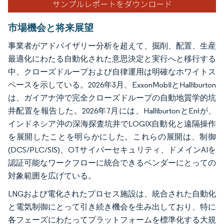
市場機会と将来展望
事業者がアドバイザリー分析を超えて、掘削、配置、生産
最適化にわたる自動化された意思決定と実行へと移行する
中、クローズドループおよび自律運用は明確なホワイトス
ペースを示している。2026年3月、ExxonMobilとHalliburton
は、ガイアナ沖で完全クローズドループの自動地質学的坑
井配置を報告した。2026年7月には、HalliburtonとEniが、
インドネシア沖の深海探査坑井でLOGIX自動化と遠隔操作
を展開したことを明らかにした。これらの展開は、制御
(DCS/PLC/SIS)、OTサイバーセキュリティ、ドメインAIを
認証可能なワークフローに統合できるベンダーにとっての
対象範囲を広げている。
LNGおよび電化されたプロセス施設は、統合された自動化
と電気制御にとって引き続き機会を生み出しており、特に
各フェーズにわたってプラットフォームを標準化する大規