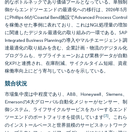
的なボトルネックであり価値プールとなっている。単独制
御からエンドツーエンドの最適化への移行は、2026年5月
にPhillips 66がCoastal Bend施設でAdvanced Process Control
を稼働させた事例に表れており、これはNGL処理量の増加
に関連したデジタル最適化の取り組みの一環である。SAP
Integrated Business Planningの導入やマルチエージェント調
達最適化の取り組みを含む、企業計画・物流のデジタル化
プログラムも、サプライチェーンおよび業務データが自動
化KPIと連携され、在庫削減、サイクルタイム短縮、資産
稼働率向上にどう寄与しているかを示している。
競合状況
市場集中度は中程度であり、ABB、Honeywell、Siemens、
Emersonの4大グローバル自動化メジャーがセンサー、制
御システム、ライフサイクルサービスをカバーするエンド
[3]
ツーエンドのポートフォリオを提供しています
。これら
のインストールベースと世界規模のサービスネットワーク