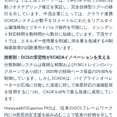
SLBのような上流プレーヤーは、1本の水平坑で25回の自
動ジオステアリング修正を実証し、完全自律型リグへの移
行を示しています。中流企業にとっては、クラウド連携
SCADAシステムが数千キロメートルにわたるリアルタイ
ム漏洩検知とリモートバルブ操作を可能にし、インシデン
ト対応時間を数時間から数分に短縮しています。下流サイ
トでは、エネルギー使用量を削減し排出量を低減するAI制
御蒸留塔の試験運用が進んでいます。
技術別：DCSの安定性がSCADAイノベーションを支える
分散制御システムは複雑な精製およびLNGトレインのバッ
クボーンであり続け、2025年の技術ベース収益の29.82%を
制御しています。しかしSCADAは、パイプラインオペレ
ーターが広域に分散した資産に対して衛星対応の遠隔監視
を採用するにつれ、CAGR 6.62%で最も急速に成長してい
ます。
HoneywellのExperion PKSは、従来のDCSフレームワーク
内にAI意思決定支援を組み込むことで収束の好例を示して