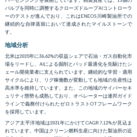
バーセンシングを展開しています。精製資産では、13個の
バルブを同時に調整するクローズドループAIコントローラ
ーのテストが進んでおり、これはENEOS川崎製油所での
継続的な自律蒸留において達成されたマイルストーンで
す。
地域分析
北米は2025年に36.62%の収益シェアで石油・ガス自動化市
場をリードし、AIによる掘削とパッド最適化を先駆けたシ
ェール開発業者に支えられています。継続的な学習・適用
サイクルにより、リグ稼働数が変動しても地域の生産性は
高水準を維持しています。また、この地域のサイバーセキ
ュリティ態勢も成熟しており、オペレーターは連邦ガイド
ラインで義務付けられたゼロトラストOTフレームワーク
を採用しています。
アジア太平洋地域は2031年にかけてCAGR 7.12%が見込ま
れています。中国はクリーン燃料生産に向けた製油所の近