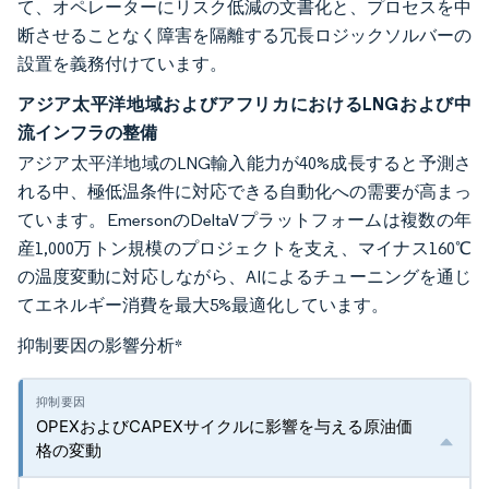
て、オペレーターにリスク低減の文書化と、プロセスを中
断させることなく障害を隔離する冗長ロジックソルバーの
設置を義務付けています。
アジア太平洋地域およびアフリカにおけるLNGおよび中
流インフラの整備
アジア太平洋地域のLNG輸入能力が40%成長すると予測さ
れる中、極低温条件に対応できる自動化への需要が高まっ
ています。EmersonのDeltaVプラットフォームは複数の年
産1,000万トン規模のプロジェクトを支え、マイナス160℃
の温度変動に対応しながら、AIによるチューニングを通じ
てエネルギー消費を最大5%最適化しています。
抑制要因の影響分析
*
OPEXおよびCAPEXサイクルに影響を与える原油価
格の変動