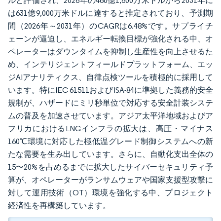
ルと評価され、2026年の460億1,600万米ドルから2031年に
は631億9,000万米ドルに達すると推定されており、予測期
間（2026年～2031年）のCAGRは6.48%です。サプライチ
ェーンが逼迫し、エネルギー転換目標が強化される中、オ
ペレーターはダウンタイムを抑制し生産性を向上させるた
め、インテリジェントフィールドプラットフォーム、エッ
ジAIアナリティクス、自律点検ツールを積極的に採用して
います。特にIEC 61511およびISA-84に準拠した義務的安全
規制が、ハザードにミリ秒単位で対応する安全計装システ
ムの普及を加速させています。アジア太平洋地域およびア
フリカにおけるLNGインフラの拡大は、高圧・マイナス
160℃環境に対応した極低温グレード制御システムへの新
たな需要を生み出しています。さらに、自動化支出全体の
15〜20%を占めるまでに拡大したサイバーセキュリティ予
算が、オペレーターがランサムウェアや国家支援型攻撃に
対して運用技術（OT）環境を強化する中、プロジェクト
経済性を再構築しています。