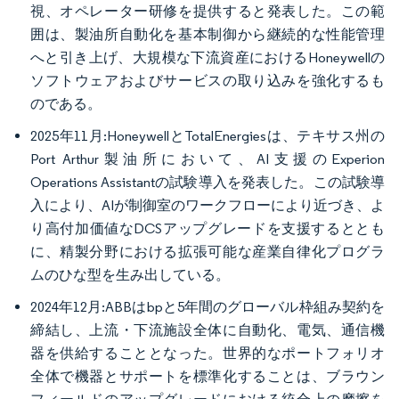
視、オペレーター研修を提供すると発表した。この範
囲は、製油所自動化を基本制御から継続的な性能管理
へと引き上げ、大規模な下流資産におけるHoneywellの
ソフトウェアおよびサービスの取り込みを強化するも
のである。
2025年11月:HoneywellとTotalEnergiesは、テキサス州の
Port Arthur製油所において、AI支援のExperion
Operations Assistantの試験導入を発表した。この試験導
入により、AIが制御室のワークフローにより近づき、よ
り高付加価値なDCSアップグレードを支援するととも
に、精製分野における拡張可能な産業自律化プログラ
ムのひな型を生み出している。
2024年12月:ABBはbpと5年間のグローバル枠組み契約を
締結し、上流・下流施設全体に自動化、電気、通信機
器を供給することとなった。世界的なポートフォリオ
全体で機器とサポートを標準化することは、ブラウン