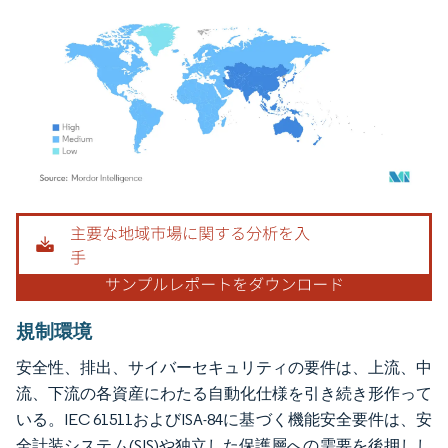
画像 © Mordor Intelligence。再利用にはCC BY 4.0の表示が必要です。
規制環境
安全性、排出、サイバーセキュリティの要件は、上流、中
流、下流の各資産にわたる自動化仕様を引き続き形作って
いる。IEC 61511およびISA-84に基づく機能安全要件は、安
全計装システム(SIS)や独立した保護層への需要を後押しし