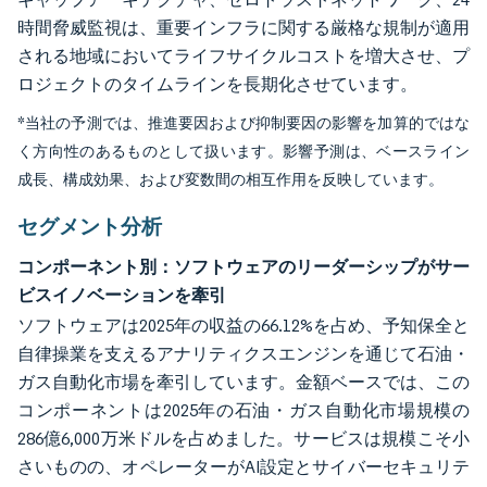
時間脅威監視は、重要インフラに関する厳格な規制が適用
される地域においてライフサイクルコストを増大させ、プ
ロジェクトのタイムラインを長期化させています。
*当社の予測では、推進要因および抑制要因の影響を加算的ではな
く方向性のあるものとして扱います。影響予測は、ベースライン
成長、構成効果、および変数間の相互作用を反映しています。
セグメント分析
コンポーネント別：ソフトウェアのリーダーシップがサー
ビスイノベーションを牽引
ソフトウェアは2025年の収益の66.12%を占め、予知保全と
自律操業を支えるアナリティクスエンジンを通じて石油・
ガス自動化市場を牽引しています。金額ベースでは、この
コンポーネントは2025年の石油・ガス自動化市場規模の
286億6,000万米ドルを占めました。サービスは規模こそ小
さいものの、オペレーターがAI設定とサイバーセキュリテ