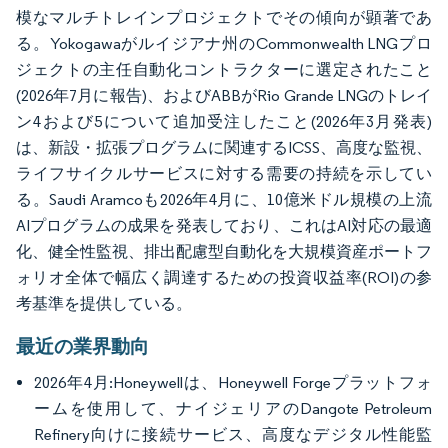
模なマルチトレインプロジェクトでその傾向が顕著であ
る。Yokogawaがルイジアナ州のCommonwealth LNGプロ
ジェクトの主任自動化コントラクターに選定されたこと
(2026年7月に報告)、およびABBがRio Grande LNGのトレイ
ン4および5について追加受注したこと(2026年3月発表)
は、新設・拡張プログラムに関連するICSS、高度な監視、
ライフサイクルサービスに対する需要の持続を示してい
る。Saudi Aramcoも2026年4月に、10億米ドル規模の上流
AIプログラムの成果を発表しており、これはAI対応の最適
化、健全性監視、排出配慮型自動化を大規模資産ポートフ
ォリオ全体で幅広く調達するための投資収益率(ROI)の参
考基準を提供している。
最近の業界動向
2026年4月:Honeywellは、Honeywell Forgeプラットフォ
ームを使用して、ナイジェリアのDangote Petroleum
Refinery向けに接続サービス、高度なデジタル性能監