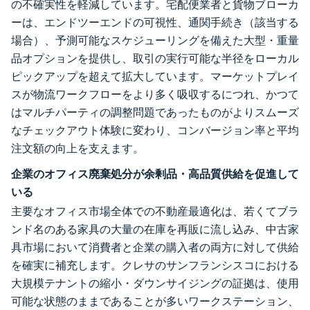
の不確実性を軽減しています。宅配便業者と貨物ブローカ
ーは、エンドツーエンドの可視性、通関手続き（該当する
場合）、予測可能なスケジューリングを備えた大型・重量
品オプションを提供し、取引の実行可能な半径をローカル
ピックアップを超えて拡大しています。マーケットプレイ
スが物流ワークフローをより多く吸収するにつれ、かつて
はマルチパーティの調整問題であったものがよりスムーズ
なチェックアウト体験に変わり、コンバージョン率と平均
注文額の向上を支えます。
企業のオフィス廃棄処分が余剰品・高品質供給を促進して
いる
主要なオフィス市場全体での不動産最適化は、若くてブラ
ンド名のある家具の大量の在庫を再販に流し込み、中古家
具市場において消費者と企業の購入者の両方に対して供給
を確実に補充します。クレサのサンフランシスコにおける
大規模テナントの縮小・ダウンサイジングの証拠は、使用
可能な状態のままであることが多いワークステーション、