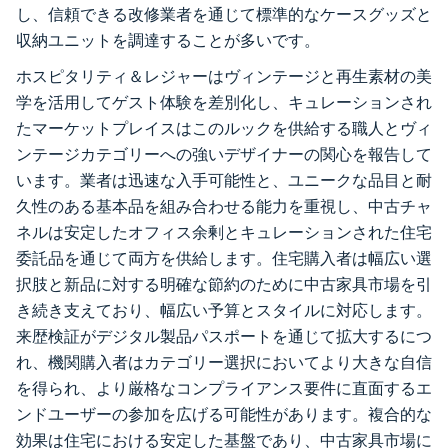
し、信頼できる改修業者を通じて標準的なケースグッズと
収納ユニットを調達することが多いです。
ホスピタリティ＆レジャーはヴィンテージと再生素材の美
学を活用してゲスト体験を差別化し、キュレーションされ
たマーケットプレイスはこのルックを供給する職人とヴィ
ンテージカテゴリーへの強いデザイナーの関心を報告して
います。業者は迅速な入手可能性と、ユニークな品目と耐
久性のある基本品を組み合わせる能力を重視し、中古チャ
ネルは安定したオフィス余剰とキュレーションされた住宅
委託品を通じて両方を供給します。住宅購入者は幅広い選
択肢と新品に対する明確な節約のために中古家具市場を引
き続き支えており、幅広い予算とスタイルに対応します。
来歴検証がデジタル製品パスポートを通じて拡大するにつ
れ、機関購入者はカテゴリー選択においてより大きな自信
を得られ、より厳格なコンプライアンス要件に直面するエ
ンドユーザーの参加を広げる可能性があります。複合的な
効果は住宅における安定した基盤であり、中古家具市場に