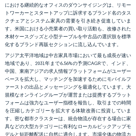
における継続的なオフィスのダウンサイジングは、リモー
トワーカーとスタートアップに訴求するブランド名のタス
クチェアとシステム家具の需要を引き続き促進していま
す。米国における小売業者の買い取り活動も、改修された
木材ケースグッズと小型テーブルを中古品の選択肢を標準
化するブランド再販セクションに流し込んでいます。
アジア太平洋地域は中古家具市場において最も成長が速い
地域であり、2031年まで6.56%の予測CAGRで、インド、
中国、東南アジアの求人情報プラットフォームがユーザー
ベースを拡大し、マッチングを加速するためにモバイルフ
ァーストの出品とメッセージングを最適化しています。大
規模なオンライングループが運営または提携するプラット
フォームは強力なユーザー指標を報告し、取引までの時間
を圧縮しカテゴリーを拡大する体験改善に投資していま
す。密な都市クラスターは、統合物流が存在する場合に家
具などの大型カテゴリーに有利なローカルピックアップモ
デルと短距離配送に自然に適合します。市場全体の物流カ