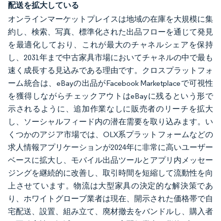
配送を拡大している
オンラインマーケットプレイスは地域の在庫を大規模に集
約し、検索、写真、標準化された出品フローを通じて発見
を最適化しており、これが最大のチャネルシェアを保持
し、2031年まで中古家具市場においてチャネルの中で最も
速く成長する見込みである理由です。クロスプラットフォ
ーム統合は、eBayの出品がFacebook Marketplaceで可視性
を獲得しながらチェックアウトはeBayに残るという形で
示されるように、追加作業なしに販売者のリーチを拡大
し、ソーシャルフィード内の潜在需要を取り込みます。い
くつかのアジア市場では、OLX系プラットフォームなどの
求人情報アプリケーションが2024年に非常に高いユーザー
ベースに拡大し、モバイル出品ツールとアプリ内メッセー
ジングを継続的に改善し、取引時間を短縮して流動性を向
上させています。物流は大型家具の決定的な解決策であ
り、ホワイトグローブ業者は現在、開示された価格帯で自
宅配送、設置、組み立て、廃材撤去をバンドルし、購入者