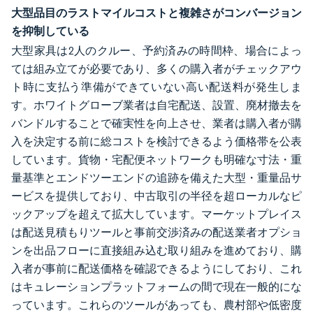
大型品目のラストマイルコストと複雑さがコンバージョン
を抑制している
大型家具は2人のクルー、予約済みの時間枠、場合によっ
ては組み立てが必要であり、多くの購入者がチェックアウ
ト時に支払う準備ができていない高い配送料が発生しま
す。ホワイトグローブ業者は自宅配送、設置、廃材撤去を
バンドルすることで確実性を向上させ、業者は購入者が購
入を決定する前に総コストを検討できるよう価格帯を公表
しています。貨物・宅配便ネットワークも明確な寸法・重
量基準とエンドツーエンドの追跡を備えた大型・重量品サ
ービスを提供しており、中古取引の半径を超ローカルなピ
ックアップを超えて拡大しています。マーケットプレイス
は配送見積もりツールと事前交渉済みの配送業者オプショ
ンを出品フローに直接組み込む取り組みを進めており、購
入者が事前に配送価格を確認できるようにしており、これ
はキュレーションプラットフォームの間で現在一般的にな
っています。これらのツールがあっても、農村部や低密度