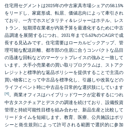
住宅用セグメントは2025年の中古家具市場シェアの58.15%
をリードし、家庭形成、転居、価値志向によって牽引され
ており、一方でホスピタリティ＆レジャーはホテル、レス
トラン、短期滞在業者が内装予算を最適化するために中古
品調達を展開するにつれ、2031年まで5.63%のCAGRで成
長する見込みです。住宅需要はローカルピックアップ、管
理可能な配送距離、都市部の住居に合うコンパクトな品目
の迅速な回転などのマーケットプレイスの強みと一致して
います。大手小売業者の買い取りプログラムは、ストアク
レジットと標準的な返品ポリシーを提供することで主流の
買い物客にとって中古品を標準化し、引越しや改装などの
ライフイベント時に中古品を日常的な選択肢にしています
[4]
。商業オフィスはハイブリッドワークが定着するにつれ
中古タスクチェアとデスクの調達を続けており、設備投資
管理と持続可能性目標を組み合わせ、新品生産と比較して
リードタイムを短縮します。教育、医療、公共施設はポリ
シーと衛生規則によって許可される範囲で選択的に参加