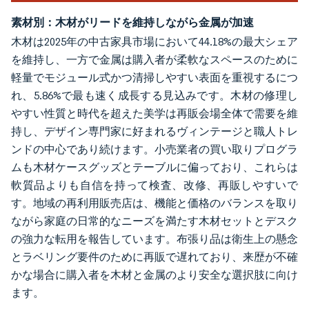
素材別：木材がリードを維持しながら金属が加速
木材は2025年の中古家具市場において44.18%の最大シェア
を維持し、一方で金属は購入者が柔軟なスペースのために
軽量でモジュール式かつ清掃しやすい表面を重視するにつ
れ、5.86%で最も速く成長する見込みです。木材の修理し
やすい性質と時代を超えた美学は再販会場全体で需要を維
持し、デザイン専門家に好まれるヴィンテージと職人トレ
ンドの中心であり続けます。小売業者の買い取りプログラ
ムも木材ケースグッズとテーブルに偏っており、これらは
軟質品よりも自信を持って検査、改修、再販しやすいで
す。地域の再利用販売店は、機能と価格のバランスを取り
ながら家庭の日常的なニーズを満たす木材セットとデスク
の強力な転用を報告しています。布張り品は衛生上の懸念
とラベリング要件のために再販で遅れており、来歴が不確
かな場合に購入者を木材と金属のより安全な選択肢に向け
ます。