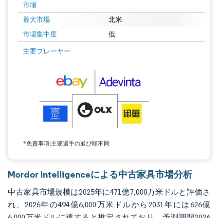
市場
最大市場
北米
市場集中度
低
画像 © Mordor Intelligence。再利用にはCC BY 4.0の表示が必要です。
主要プレーヤー
*免責事項:主要選手の並び順不同
Mordor Intelligenceによる中古家具市場分析
中古家具市場規模は2025年に471億7,000万米ドルと評価さ
れ、2026年の494億6,000万米ドルから2031年には626億
6,000万米ドルに達すると推定されており、予測期間2026