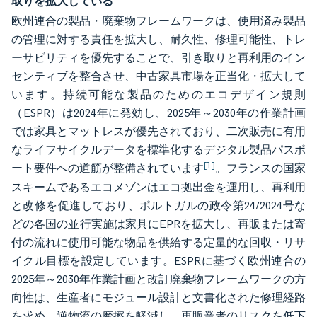
取りを拡大している
欧州連合の製品・廃棄物フレームワークは、使用済み製品
の管理に対する責任を拡大し、耐久性、修理可能性、トレ
ーサビリティを優先することで、引き取りと再利用のイン
センティブを整合させ、中古家具市場を正当化・拡大して
います。持続可能な製品のためのエコデザイン規則
（ESPR）は2024年に発効し、2025年～2030年の作業計画
では家具とマットレスが優先されており、二次販売に有用
なライフサイクルデータを標準化するデジタル製品パスポ
[1]
ート要件への道筋が整備されています
。フランスの国家
スキームであるエコメゾンはエコ拠出金を運用し、再利用
と改修を促進しており、ポルトガルの政令第24/2024号な
どの各国の並行実施は家具にEPRを拡大し、再販または寄
付の流れに使用可能な物品を供給する定量的な回収・リサ
イクル目標を設定しています。ESPRに基づく欧州連合の
2025年～2030年作業計画と改訂廃棄物フレームワークの方
向性は、生産者にモジュール設計と文書化された修理経路
を求め、逆物流の摩擦を軽減し、再販業者のリスクを低下