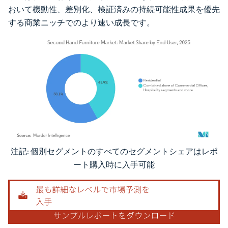
おいて機動性、差別化、検証済みの持続可能性成果を優先
する商業ニッチでのより速い成長です。
注記: 個別セグメントのすべてのセグメントシェアはレポ
画像 © Mordor Intelligence。再利用にはCC BY 4.0の表示が必要です。
ート購入時に入手可能