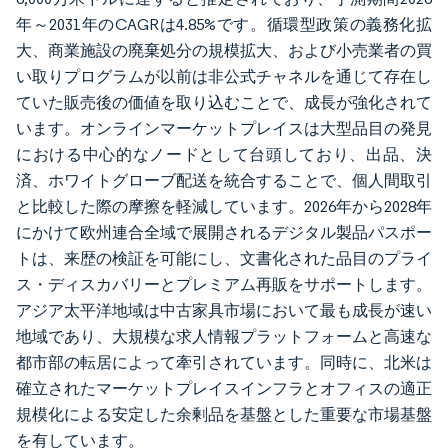
年～2031年のCAGRは4.85%です。循環型政策の義務化拡
大、商業施設の廃棄処分の規模拡大、および小売業者の買
い取りプログラムが以前は非公式チャネルを通じて存在し
ていた販売後の価値を取り込むことで、成長が強化されて
います。オンラインマーケットプレイスは大型品目の発見
における中心的なノードとして台頭しており、出品、決
済、ホワイトグローブ配送を統合することで、個人間取引
と比較した際の摩擦を軽減しています。2026年から2028年
にかけて欧州連合全域で展開されるデジタル製品パスポー
トは、来歴の検証を可能にし、文書化された品目のプライ
ス・ディスカバリーとプレミアム再販をサポートします。
アジア太平洋地域は中古家具市場において最も成長が速い
地域であり、大規模な求人情報プラットフォームと高速な
都市部の転居によって牽引されています。同時に、北米は
確立されたマーケットプレイスインフラとオフィスの適正
規模化による安定した余剰品を基盤とした重要な市場基盤
を有しています。