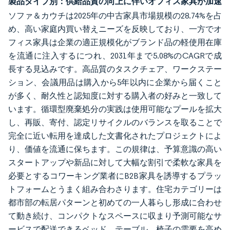
製品タイプ別：供給品質の向上に伴いオフィス家具が加速
ソファ＆カウチは2025年の中古家具市場規模の28.74%を占
め、高い家庭内買い替えニーズを反映しており、一方でオ
フィス家具は企業の適正規模化がブランド品の軽使用在庫
を流通に注入するにつれ、2031年まで5.08%のCAGRで成
長する見込みです。高品質のタスクチェア、ワークステー
ション、会議用品は購入から5年以内に企業から届くこと
が多く、耐久性と認知度に対する購入者の好みと一致して
います。循環型廃棄処分の実践は使用可能なプールを拡大
し、再販、寄付、認定リサイクルのバランスを取ることで
完全に近い転用を達成した文書化されたプロジェクトによ
り、価値を流通に保ちます。この規律は、予算意識の高い
スタートアップや新品に対して大幅な割引で柔軟な家具を
必要とするコワーキング業者にB2B家具を誘導するプラッ
トフォームとうまく組み合わさります。住宅カテゴリーは
都市部の転居パターンと初めての一人暮らし形成に合わせ
て動き続け、コンパクトなスペースに収まり予測可能なサ
ービスで配送できるベッド、テーブル、椅子の需要を高め