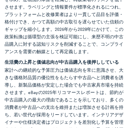
させます。ラベリングと情報要件が標準化されるにつれ、
プラットフォームと改修業者はより一貫して品目を評価・
格付けでき、かつて高額の中古取引を遅らせていた信頼の
ギャップを縮小します。2026年から2028年にかけて、この
政策転換は循環型の主張を検証可能にし、来歴不明の中古
品購入に対する認知リスクを削減することで、コンプライ
アンスを需要の触媒として再定義します。
生活費の上昇と価値志向が中古品購入を後押ししている
家計への継続的な予算圧力は価値志向を常に意識させ、大
きな価格対品質の優位性をもたらす中古品へと消費者を誘
導し、新製品価格が安定した場合でも中古家具市場を持続
させます。eBayの2025年リコマースレポートは、節約が
中古品購入の最大の理由であることを示しており、多くの
消費者が中古品への支出を維持または増加させる計画を持
ち、若い世代が採用をリードしています。インテリアデザ
イナーや仕様決定者はプロジェクトを差別化し予算を管理