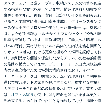
タスクチェア、会議テーブル、収納システムの清算を促進
する構造的な変化を示しています。構造化された循環型廃
棄処分モデルは、再販、寄付、認定リサイクルを組み合わ
せることで非常に高い転用率を達成し、グリーンスタンダ
ーズが大手テクノロジー企業と行った事例研究は、複数地
域にまたがる複雑なマルチサイトプロジェクトで99%の転
用率を実証しています。事例研究は、従業員への贈与、地
域への寄付、素材リサイクルの具体的な内訳を含む国際的
なオフィス退去における完全な埋め立て転用を記録してお
り、余剰品から価値を保全しながらチャネルの社会的影響
の足跡を拡大しています。プラットフォームは大規模組織
内の資産交換のために特別に構築されており、そのパート
ナーネットワークは、病院システムが管理された再利用を
通じて数万ポンドの家具を処理するなど、歴史的な重量と
カテゴリーを含む追加の多様化を示しています。業界団体
は、
オフィス家具
が使用可能な寿命を残したまま歴史的に
埋め立て地に送られていたことを強調しており、清掃・修