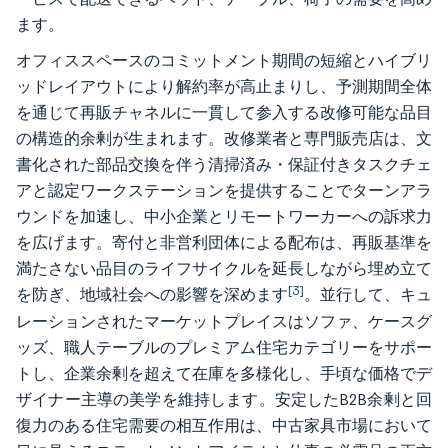
ます。
オフィススペースのコミットメント期間の短縮とハイブリ
ッドレイアウトにより解約率が高止まりし、予測期間全体
を通じて再販チャネルに一貫して参入する改修可能な品目
の構造的余剰が生まれます。改修業者と専門販売店は、文
書化された部品交換を伴う清掃済み・保証付きタスクチェ
アと認定ワークステーションを提供することでターンアラ
ウンドを加速し、中小企業とリモートワーカーへの訴求力
を広げます。寄付と非営利団体による配布は、再販基準を
満たさない品目のライフサイクルを延長しながら埋め立て
[3]
を防ぎ、地域社会への影響を深めます
。並行して、キュ
レーションされたマーケットプレイスはソファ、ケースグ
ッズ、職人テーブルのプレミアム住宅カテゴリーをサポー
トし、企業余剰を超えて在庫を多様化し、手頃な価格でデ
ザイナー主導の美学を維持します。安定したB2B余剰と回
復力のある住宅需要の相互作用は、中古家具市場において