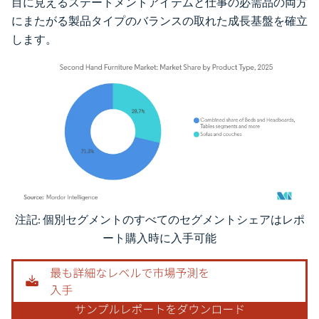
目に見えるステートメントアイテムと仕事の必需品の両方
にまたがる製品タイプのバランスの取れた成長基盤を確立
します。
注記: 個別セグメントのすべてのセグメントシェアはレポ
画像 © Mordor Intelligence。再利用にはCC BY 4.0の表示が必要です。
ート購入時に入手可能