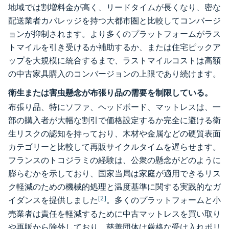
地域では割増料金が高く、リードタイムが長くなり、密な
配送業者カバレッジを持つ大都市圏と比較してコンバージ
ョンが抑制されます。より多くのプラットフォームがラス
トマイルを引き受けるか補助するか、または住宅ピックア
ップを大規模に統合するまで、ラストマイルコストは高額
の中古家具購入のコンバージョンの上限であり続けます。
衛生または害虫懸念が布張り品の需要を制限している。
布張り品、特にソファ、ヘッドボード、マットレスは、一
部の購入者が大幅な割引で価格設定するか完全に避ける衛
生リスクの認知を持っており、木材や金属などの硬質表面
カテゴリーと比較して再販サイクルタイムを遅らせます。
フランスのトコジラミの経験は、公衆の懸念がどのように
膨らむかを示しており、国家当局は家庭が適用できるリス
ク軽減のための機械的処理と温度基準に関する実践的なガ
[2]
イダンスを提供しました
。多くのプラットフォームと小
売業者は責任を軽減するために中古マットレスを買い取り
や再販から除外しており、慈善団体は厳格な受け入れポリ