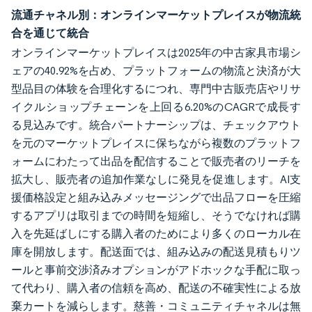
流通チャネル別：オンラインマーケットプレイスが物流統
合を通じて統合
オンラインマーケットプレイスは2025年の中古家具市場シ
ェアの40.92%を占め、プラットフォームの物流と決済が大
型品目の体験を合理化するにつれ、専門中古販売店やリサ
イクルショップチェーンを上回る6.20%のCAGRで成長す
る見込みです。統合パートナーシップは、チェックアウト
を元のマーケットプレイスに保ちながら複数のプラットフ
ォームにわたって出品を配信することで販売者のリーチを
拡大し、販売者の追加作業なしに発見を促進します。AI支
援価格設定と組み込みメッセージングで出品フローを圧縮
するアプリは取引までの時間を短縮し、そうでなければ購
入を先延ばしにする購入者のためにより多くのローカル在
庫を開放します。配送面では、組み込みの配送見積もりツ
ールと事前交渉済みオプションがアドホックな手配に取っ
て代わり、購入者の信頼を高め、配送の不確実性による放
棄カートを減らします。慈善・コミュニティチャネルは無