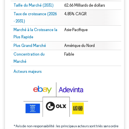
Taille du Marché (2031)
62.66 Milliards de dollars
Taux de croissance (2026
4.85% CAGR
- 2031)
Marché à la Croissance la
Asie-Pacifique
Plus Rapide
Plus Grand Marché
Amérique du Nord
Concentration du
Faible
Marché
Image © Mordor Intelligence. La réutilisation nécessite une attribution sous CC 
Acteurs majeurs
*Avis de non-responsabilité : les principaux acteurs sont triés sans ordre