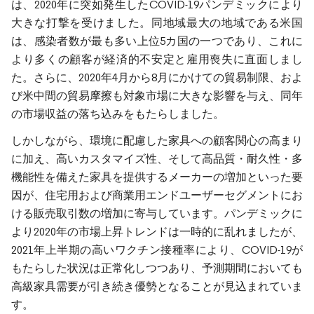
は、2020年に突如発生したCOVID-19パンデミックにより
大きな打撃を受けました。同地域最大の地域である米国
は、感染者数が最も多い上位5カ国の一つであり、これに
より多くの顧客が経済的不安定と雇用喪失に直面しまし
た。さらに、2020年4月から8月にかけての貿易制限、およ
び米中間の貿易摩擦も対象市場に大きな影響を与え、同年
の市場収益の落ち込みをもたらしました。
しかしながら、環境に配慮した家具への顧客関心の高まり
に加え、高いカスタマイズ性、そして高品質・耐久性・多
機能性を備えた家具を提供するメーカーの増加といった要
因が、住宅用および商業用エンドユーザーセグメントにお
ける販売取引数の増加に寄与しています。パンデミックに
より2020年の市場上昇トレンドは一時的に乱れましたが、
2021年上半期の高いワクチン接種率により、COVID-19が
もたらした状況は正常化しつつあり、予測期間においても
高級家具需要が引き続き優勢となることが見込まれていま
す。