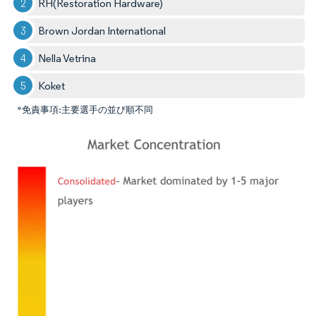
RH(Restoration Hardware)
Brown Jordan International
Nella Vetrina
Koket
*免責事項:主要選手の並び順不同