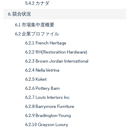
5.4.2 カナダ
6. 競合状況
6.1 市場集中度概要
6.2 企業プロファイル
6.2.1 French Heritage
6.2.2 RH(Restoration Hardware)
6.2.3 Brown Jordan International
6.2.4 Nella Vetrina
6.2.5 Koket
6.2.6 Pottery Barn
6.2.7 Louis Interiors Inc
6.2.8 Barrymore Furniture
6.2.9 Bradington-Young
6.2.10 Grayson Luxury