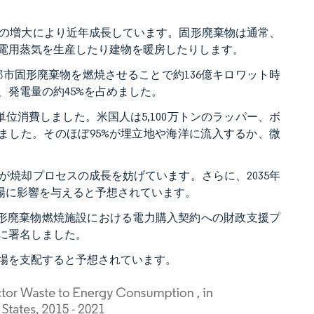
の増大により近年成長しています。固形廃棄物は通常、
電用蒸気を生産したり建物を暖房したりします。
燃性都市固形廃棄物を燃焼させることで約136億キロワット時
、発電量の約45%を占めました。
単位消費しました。米国人は5,100万トンのラッパー、ボ
ました。そのほぼ95%が埋立地や海洋に流入するか、微
焼却プロセスの成長を妨げています。さらに、2035年
場に影響を与えると予想されています。
固形廃棄物燃焼施設における電力購入契約への財政支援プ
に署名しました。
場を支配すると予想されています。