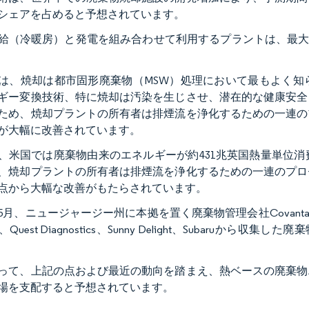
シェアを占めると予想されています。
給（冷暖房）と発電を組み合わせて利用するプラントは、最大
は、焼却は都市固形廃棄物（MSW）処理において最もよく知
ギー変換技術、特に焼却は汚染を生じさせ、潜在的な健康安全
ため、焼却プラントの所有者は排煙流を浄化するための一連の
が大幅に改善されています。
1年、米国では廃棄物由来のエネルギーが約431兆英国熱量単
、焼却プラントの所有者は排煙流を浄化するための一連のプロ
点から大幅な改善がもたらされています。
年5月、ニュージャージー州に本拠を置く廃棄物管理会社Covanta Hold
ines、Quest Diagnostics、Sunny Delight、Subar
って、上記の点および最近の動向を踏まえ、熱ベースの廃棄物
場を支配すると予想されています。