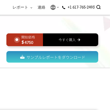
レポート
連絡
+1 617-765-2493
4750