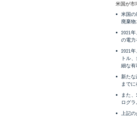
米国が市
米国の
廃棄物
202
の電力
202
トル、
細な有
新たな
までに
また、
ログラ
上記の