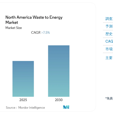
調査
予測
歴史
CAG
市場
主要
*免