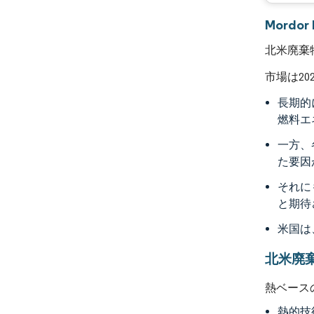
Mordo
北米廃棄
市場は2
長期的
燃料エ
一方、
た要因
それに
と期待
米国は
北米廃
熱ベース
熱的技