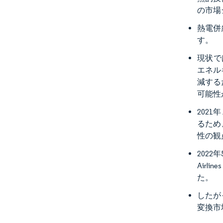
の市場
熱電併
す。
現状で
エネル
減する
可能性
202
るため
性の観
2022
Airl
た。
したが
変換市