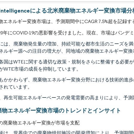
画像 © Mordor Intelligence。再利用にはCC BY 4.0の表示が必要です。
r Intelligenceによる北米廃棄物エネルギー変換市場分
物エネルギー変換市場は、予測期間中にCAGR 7.5%超を記録
020年にCOVID-19の悪影響を受けました。現在、市場はパン
には、廃棄物発生量の増加、持続可能な都市生活のニーズを満
ネルギー源への注目の増大が、同地域の廃棄物エネルギー変換
各国はWTEに関する適切な政策・規制をさらに整備する必要
がWTE市場の成長を抑制しています。
もかかわらず、廃棄物エネルギー変換分野における技術的進歩
されています。
、再生可能エネルギーベースの発電需要の高まりにより、予測
棄物エネルギー変換市場のトレンドとインサイト
の廃棄物エネルギー変換が市場を支配
術は、世界中での廃棄物焼却施設の開発増加により、予測期間