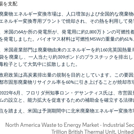
場を支配
廃棄物エネルギー変換市場は、人口増加および全国的な廃棄物
エネルギー変換専用プラントで焼却され、その熱を利用して発
1年、米国の64か所の発電所が、発電用に約2,800万トンの可
を発電しました。バイオマス材料は可燃性MSWの重量の約61%
1年、米国産業部門は廃棄物由来のエネルギーを約160兆英国熱量
袋を廃棄し、一人当たり約309ポンドのプラスチックを排出し
毒粒子として大気中に拡散しました。
政府政策は高炭素排出量の規制を目的としています。この要因が
都市固形廃棄物リサイクル率を60%に引き上げることが焼却市
2022年6月、フロリダ州知事ロン・デサンティス氏は、市営
ムの設立と、能力拡大を促進するための補助金を確立する法律
点を踏まえ、米国は予測期間中に北米廃棄物エネルギー変換市