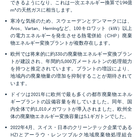
できるようになり、これは一次エネルギー換算で194億
m³の天然ガスに相当します。
寒冷な気候のため、スウェーデンとデンマークには、
Aros、Vartan、Herningなど、100キロワット（kW）以上
の電力エネルギーを発生させる熱電併給（CHP）廃棄
物エネルギー変換プラントが複数存在します。
欧州では将来的に約330の廃棄物エネルギー変換プラン
トが建設され、年間約5,000万メートルトンの処理能力
を持つと推定されています。プラントの増設により、
地域内の廃棄物量の増加を抑制することが期待されて
います。
ドイツは2021年に欧州で最も多くの都市廃棄物エネル
ギープラントの設備容量を有していました。同年、国
内全体で約1,010メガワットが導入されました。欧州全
体の廃棄物エネルギー変換容量は5.1ギガトンでした。
2022年4月、スイス・日本のクリーンテック企業である
HZIとアーラウ・レンツブルク地域廃棄物処理組合