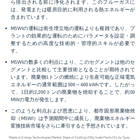
ら排出される前に浄化されます。このフルーガスに
は、発電または暖房目的に利用される熱エネルギーが
含まれています。
MSWIの運転は衛生埋立地の運転よりも複雑であり、プ
ラントの効果的な運転のためにパラメータを設定・調
整するための高度な技術的・管理的スキルが必要で
す。
MSWIの数多くの利点により、このセグメントは他のセ
グメントと比較して主要技術となることが期待されて
います。廃棄物1トンの燃焼により生産可能な正味電気
エネルギーの通常範囲は500～600 kWhです。したがっ
て、1日約2,200トンの廃棄物を焼却することで、約50
MWの電力が発生します。
このような利点および恩恵により、都市固形廃棄物焼
却（MSWI）は予測期間中に成長し、廃棄物エネルギー
変換技術市場をさらに牽引すると予想されています。