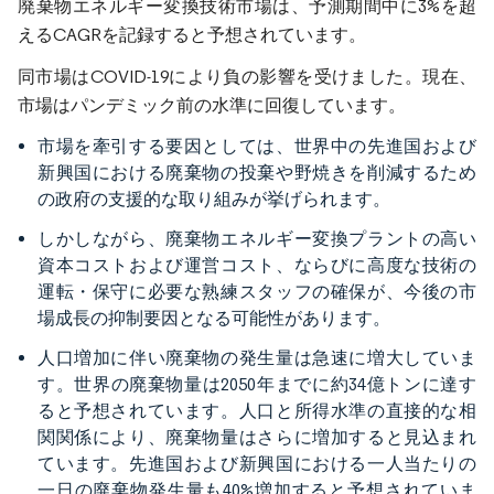
廃棄物エネルギー変換技術市場は、予測期間中に3%を超
えるCAGRを記録すると予想されています。
同市場はCOVID-19により負の影響を受けました。現在、
市場はパンデミック前の水準に回復しています。
市場を牽引する要因としては、世界中の先進国および
新興国における廃棄物の投棄や野焼きを削減するため
の政府の支援的な取り組みが挙げられます。
しかしながら、廃棄物エネルギー変換プラントの高い
資本コストおよび運営コスト、ならびに高度な技術の
運転・保守に必要な熟練スタッフの確保が、今後の市
場成長の抑制要因となる可能性があります。
人口増加に伴い廃棄物の発生量は急速に増大していま
す。世界の廃棄物量は2050年までに約34億トンに達す
ると予想されています。人口と所得水準の直接的な相
関関係により、廃棄物量はさらに増加すると見込まれ
ています。先進国および新興国における一人当たりの
一日の廃棄物発生量も40%増加すると予想されていま