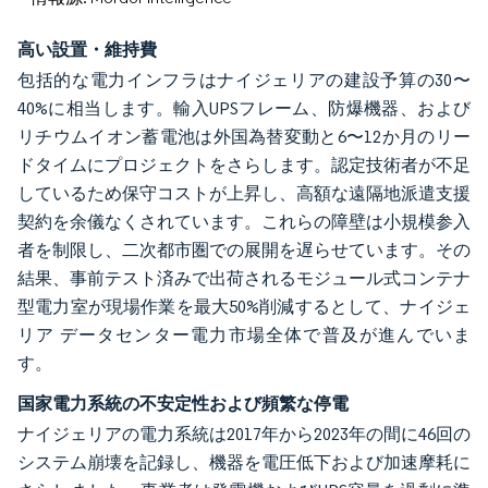
高い設置・維持費
包括的な電力インフラはナイジェリアの建設予算の30〜
40%に相当します。輸入UPSフレーム、防爆機器、および
リチウムイオン蓄電池は外国為替変動と6〜12か月のリー
ドタイムにプロジェクトをさらします。認定技術者が不足
しているため保守コストが上昇し、高額な遠隔地派遣支援
契約を余儀なくされています。これらの障壁は小規模参入
者を制限し、二次都市圏での展開を遅らせています。その
結果、事前テスト済みで出荷されるモジュール式コンテナ
型電力室が現場作業を最大50%削減するとして、ナイジェ
リア データセンター電力市場全体で普及が進んでいま
す。
国家電力系統の不安定性および頻繁な停電
ナイジェリアの電力系統は2017年から2023年の間に46回の
システム崩壊を記録し、機器を電圧低下および加速摩耗に