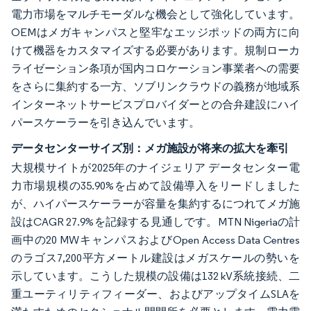
電力市場をマルチモーダルな機会として強化しています。
OEMはメガキャンパスと堅牢なエッジポッドの両方に向
けて機器をカスタマイズする必要があります。規制ローカ
ライゼーション条項が国内コロケーション事業者への需要
をさらに集約する一方、ソブリンクラウドの義務が地域系
インターネットサービスプロバイダーとの合弁建設にハイ
パースケーラーを引き込んでいます。
データセンターサイズ別：メガ施設が将来の拡大を牽引
大規模サイトが2025年のナイジェリア データセンター電
力市場規模の35.90%を占めて設備導入をリードしました
が、ハイパースケーラーが容量を集約するにつれてメガ施
設はCAGR 27.9%を記録する見通しです。MTN Nigeriaの計
画中の20 MWキャンパスおよびOpen Access Data Centres
のラゴス7,200平方メートル建設はメガスケールの勢いを
示しています。こうした規模の設備は132 kV系統接続、二
重ユーティリティフィーダー、およびアップタイムSLAを