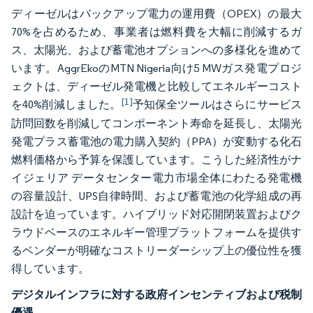
ディーゼルはバックアップ電力の運用費（OPEX）の最大
70%を占めるため、事業者は燃料費を大幅に削減するガ
ス、太陽光、および蓄電池オプションへの多様化を進めて
います。AggrEkoのMTN Nigeria向け5 MWガス発電プロジ
ェクトは、ディーゼル発電機と比較してエネルギーコスト
[1]
を40%削減しました。
予知保全ツールはさらにサービス
訪問回数を削減してコンポーネント寿命を延長し、太陽光
発電プラス蓄電池の電力購入契約（PPA）が変動する化石
燃料価格から予算を保護しています。こうした経済性がナ
イジェリア データセンター電力市場全体にわたる発電機
の容量設計、UPS自律時間、および蓄電池の化学組成の再
設計を迫っています。ハイブリッド対応開閉装置およびク
ラウドベースのエネルギー管理プラットフォームを提供す
るベンダーが明確なコストリーダーシップ上の優位性を獲
得しています。
デジタルインフラに対する政府インセンティブおよび税制
優遇