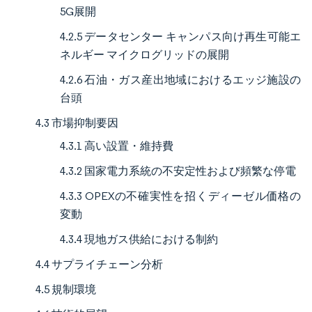
5G展開
4.2.5 データセンター キャンパス向け再生可能エ
ネルギー マイクログリッドの展開
4.2.6 石油・ガス産出地域におけるエッジ施設の
台頭
4.3 市場抑制要因
4.3.1 高い設置・維持費
4.3.2 国家電力系統の不安定性および頻繁な停電
4.3.3 OPEXの不確実性を招くディーゼル価格の
変動
4.3.4 現地ガス供給における制約
4.4 サプライチェーン分析
4.5 規制環境