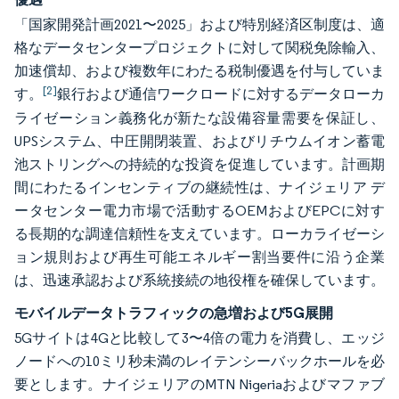
「国家開発計画2021〜2025」および特別経済区制度は、適
格なデータセンタープロジェクトに対して関税免除輸入、
加速償却、および複数年にわたる税制優遇を付与していま
[2]
す。
銀行および通信ワークロードに対するデータローカ
ライゼーション義務化が新たな設備容量需要を保証し、
UPSシステム、中圧開閉装置、およびリチウムイオン蓄電
池ストリングへの持続的な投資を促進しています。計画期
間にわたるインセンティブの継続性は、ナイジェリア デ
ータセンター電力市場で活動するOEMおよびEPCに対す
る長期的な調達信頼性を支えています。ローカライゼーシ
ョン規則および再生可能エネルギー割当要件に沿う企業
は、迅速承認および系統接続の地役権を確保しています。
モバイルデータトラフィックの急増および5G展開
5Gサイトは4Gと比較して3〜4倍の電力を消費し、エッジ
ノードへの10ミリ秒未満のレイテンシーバックホールを必
要とします。ナイジェリアのMTN Nigeriaおよびマファブ