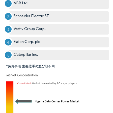
ABB Ltd
Schneider Electric SE
Vertiv Group Corp.
Eaton Corp. plc
Caterpillar Inc.
*免責事項:主要選手の並び順不同