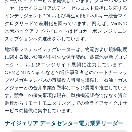
ターがサイトサービスを提供しています。グローバルプレ
ーヤーはナイジェリアのディーゼルコスト負担に対応する
インテリジェントPDUおよび再生可能エネルギー統合マイ
クログリッドで差別化を図っています。例えば、Vertivの
水素バックアップパイロットはゼロカーボン レジリエン
スオプションへの進出を示しています。
地域系システムインテグレーターは、物流および規制制度
に関する深い知識が不可欠な保守契約、蓄電池更新プロジ
ェクト、およびエッジサイト展開に注力しています。
OEMとMTN Nigeriaなどの通信事業者とのパートナーシッ
プがメガキャンパスの市場投入時間を短縮し、石油・ガス
メジャーとの合弁事業が堅牢なエッジ展開を推進していま
す。競争上の優先事項は現在、単独機器販売ではなく資金
調達からリモートモニタリングまでの全ライフサイクルサ
ービスの提供に集中しています。
ナイジェリア データセンター電力業界リーダー