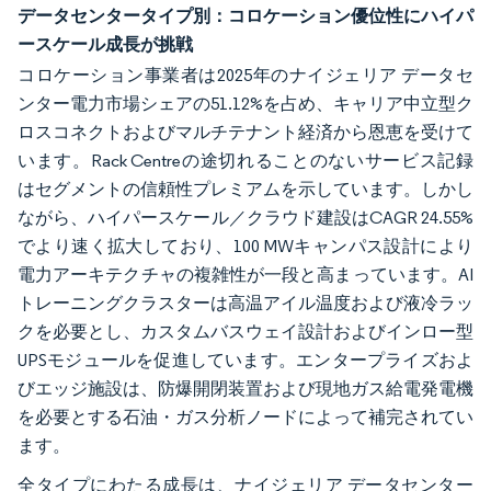
データセンタータイプ別：コロケーション優位性にハイパ
ースケール成長が挑戦
コロケーション事業者は2025年のナイジェリア データセ
ンター電力市場シェアの51.12%を占め、キャリア中立型ク
ロスコネクトおよびマルチテナント経済から恩恵を受けて
います。Rack Centreの途切れることのないサービス記録
はセグメントの信頼性プレミアムを示しています。しかし
ながら、ハイパースケール／クラウド建設はCAGR 24.55%
でより速く拡大しており、100 MWキャンパス設計により
電力アーキテクチャの複雑性が一段と高まっています。AI
トレーニングクラスターは高温アイル温度および液冷ラッ
クを必要とし、カスタムバスウェイ設計およびインロー型
UPSモジュールを促進しています。エンタープライズおよ
びエッジ施設は、防爆開閉装置および現地ガス給電発電機
を必要とする石油・ガス分析ノードによって補完されてい
ます。
全タイプにわたる成長は、ナイジェリア データセンター