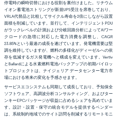
停電時の瞬時切替における役割を裏付けました。リチウム
イオン蓄電池ストリングが新規UPS受注を席巻しており、
VRLA代替品と比較してサイクル寿命を2倍にしながら設置
面積を削減しています。並行して、インテリジェントPDU
がラックレベルの計測および分岐回路分析によってAIワー
クロードの急増に対応した電力消費を調整し、CAGR
23.85%という最速の成長を遂げています。発電機需要は堅
調を維持していますが、燃料の多様化がディーゼルへの依
存を低減するガス発電機へと構成を変えています。Vertiv
とBallardによる水素燃料電池バックアップの初期パイロッ
トプロジェクトは、ナイジェリア データセンター電力市
場における将来の変化を予感させます。
サービスエコシステムも同期して成長しており、予知保全
ソフトウェア、高調波分析コンサルティング、およびター
ンキーEPCパッケージが収益に占めるシェアを高めていま
す。設計・設置・保守の統合モデルを提供するベンダー
は、系統制約地域でのサイト訪問を削減するリモートモニ