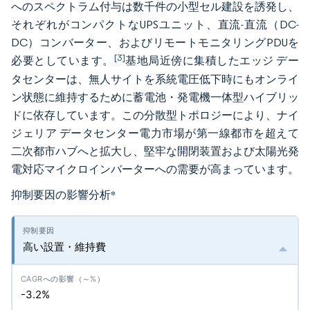
へのスペクトラム付与は数千件の小型セル建設を誘発し、
それぞれがコンパクトなUPSユニット、直流-直流（DC-
DC）コンバーター、およびリモートモニタリングPDUを
[3]
必要としています。
基地局近傍に集積したエッジ デー
タセンターは、無人サイトを系統電圧低下時にもオンライ
ン状態に維持するために蓄電池・発電機一体型ハイブリッ
ドに依存しています。この分散型トポロジーにより、ナイ
ジェリア データセンター電力市場が第一線都市を超えて
二次都市ハブへと拡大し、堅牢な開閉装置および太陽光発
電対応マイクロインバーターへの需要が高まっています。
抑制要因の影響分析
*
高い設置・維持費
-3.2%