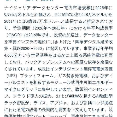
ナイジェリア データセンター電力市場規模は2025年に
9,975万米ドルと評価され、2026年の1億2,038万米ドルから
2031年には3億817万米ドルへと成長すると推定されてお
り、予測期間（2026年〜2031年）における年平均成長率
（CAGR）は20.68%です。投資の加速は、データセンター
を重要インフラの地位に引き上げた「国家デジタル経済政
策・戦略2020〜2030」に起因しています。事業者は年平均
4,600分という世界基準をはるかに上回る系統停電に直面
しており、バックアップシステムへの高度な依存を余儀な
くされています。成長はインテリジェント無停電電源装置
（UPS）プラットフォーム、ガス焚き発電機、およびディ
ーゼルコストを相殺するモジュール式再生可能エネルギー
マイクログリッドに集中しています。政策的インセンティ
ブ、クラウド導入の拡大、および40kWを超えるAI駆動型
ラック密度が、ラゴス、アブジャ、および新興エッジ拠点
にわたる電力設備の長期的な需要を下支えしています。競
争優位性は現地パートナーシップ、再生可能エネルギー統