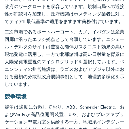
政府のワークロードを収容しています。規制当局への近接
性が許認可を加速し、政府機関はホスティング業者に対し
てティアIII最低基準の適用をますます義務付けています。
二次市場であるポートハーコート、カノ、イバダンは産業
回廊に沿ったエッジ拠点として台頭しています。ニジェー
ル・デルタのサイトは豊富な随伴ガスをコスト効果の高い
現地発電に活用し、一方で北部諸州は高い日射量を背景に
太陽光発電重視のマイクログリッドを選択しています。ベ
ニンシティの州営施設は、ラゴスおよびアブジャ以外にお
ける最初の分散型政府展開事例として、地理的多様化を示
しています。
競争環境
競争は適度に分散しており、ABB、Schneider Electric、お
よびVertivが高品位開閉装置、UPS、およびプレファブリ
ケーション型電力室を供給する一方、地域系インテグレー