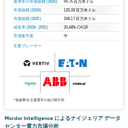
基準年の市場規模 (2025)
99.75 百万米ドル
市場規模 (2026)
120.38 百万米ドル
市場規模 (2031)
308.17 百万米ドル
成長率 (2026 - 2031)
20.68% CAGR
市場集中度
中
画像 © Mordor Intelligence。再利用にはCC BY 4.0の表示が必要です。
主要プレーヤー
*免責事項:主要選手の並び順不同
Mordor Intelligence によるナイジェリア データ
センター電力市場分析