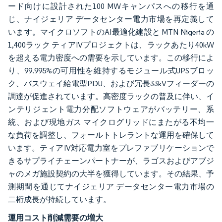
ード向けに設計された100 MWキャンパスへの移行を通
じ、ナイジェリア データセンター電力市場を再定義して
います。マイクロソフトのAI最適化建設と MTN Nigeria の
1,400ラック ティアIVプロジェクトは、ラックあたり40kW
を超える電力密度への需要を示しています。この移行によ
り、99.995%の可用性を維持するモジュール式UPSブロッ
ク、バスウェイ給電型PDU、および冗長33kVフィーダーの
調達が促進されています。高密度ラックの普及に伴い、イ
ンテリジェント電力分配ソフトウェアがバッテリー、系
統、および現地ガス マイクログリッドにまたがる不均一
な負荷を調整し、フォールトトレラントな運用を確保して
います。ティアIV対応電力室をプレファブリケーションで
きるサプライチェーンパートナーが、ラゴスおよびアブジ
ャのメガ施設契約の大半を獲得しています。その結果、予
測期間を通じてナイジェリア データセンター電力市場の
二桁成長が持続しています。
運用コスト削減需要の増大