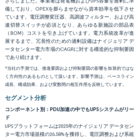
さらしました。事業者は発電機およびUPS容量を過剰に準
備しており、OPEXを膨らませながら資本効率を低下させ
ています。電圧調整変圧器、高調波フィルター、および高
速切替スイッチが必須となり、あらゆる新施設の部品表
（BOM）コストを引き上げています。電力系統改革が進
展するまで、冗長性のための過剰設備はナイジェリア デ
ータセンター電力市場のCAGRに対する構造的な抑制要因
であり続けます。
*当社の予測では、推進要因および抑制要因の影響を加算的ではな
く方向性のあるものとして扱います。影響予測は、ベースライン
成長、構成効果、および変数間の相互作用を反映しています。
セグメント分析
コンポーネント別：PDU加速の中でもUPSシステムがリー
ド
UPSプラットフォームは2025年のナイジェリア データセン
ター電力市場規模の26.58%を獲得し、電圧調整および系統