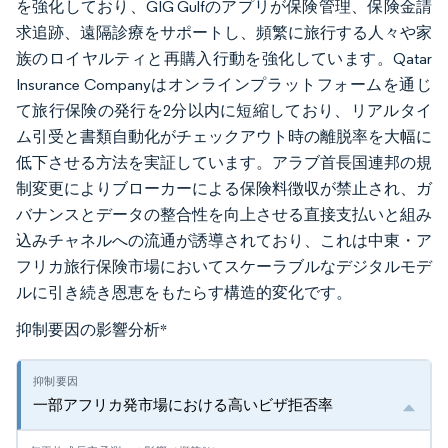
を強化しており、GIG Gulfのアプリが保険管理、保険金請
求追跡、遠隔診療をサポートし、頻繁に旅行する人々や家
族のロイヤルティと再購入行動を強化しています。Qatar
Insurance Companyはオンラインプラットフォームを通じ
て旅行保険の発行を2分以内に短縮しており、リアルタイ
ム引受と書類自動化がチェックアウト時の離脱率を大幅に
低下させる方法を実証しています。アラブ首長国連邦の規
制変更によりブローカーによる保険料徴収が禁止され、ガ
バナンスとデータの整合性を向上させる直接支払いと組み
込みチャネルへの流通が誘導されており、これは中東・ア
フリカ旅行保険市場においてスケーラブルなデジタルモデ
ルに引き続き恩恵をもたらす構造的変化です。
抑制要因の影響分析
*
一部アフリカ発市場における高いビザ拒否率