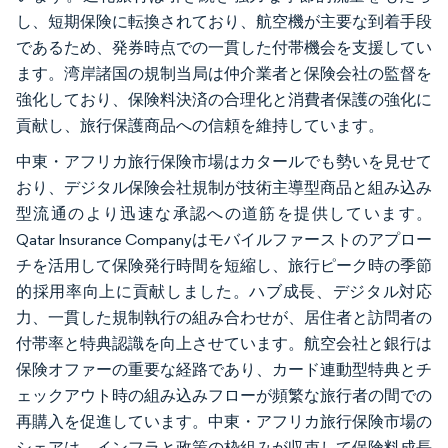
し、短期保険に転換されており、航空機が主要な到着手段
であるため、発券時点での一貫した付帯機会を支援してい
ます。湾岸諸国の規制当局は仲介業者と保険会社の監督を
強化しており、保険料決済の合理化と消費者保護の強化に
貢献し、旅行保護商品への信頼を維持しています。
中東・アフリカ旅行保険市場はカタールでも勢いを見せて
おり、デジタル保険会社規制が技術主導型商品と組み込み
型流通のより迅速な承認への道筋を提供しています。
Qatar Insurance Companyはモバイルファーストのアプロー
チを活用して保険発行時間を短縮し、旅行ピーク時の季節
的採用率向上に貢献しました。ハブ成長、デジタル対応
力、一貫した規制執行の組み合わせが、居住者と訪問者の
付帯率と特典認識を向上させています。航空会社と銀行は
保険オファーの重要な経路であり、カード連動型特典とチ
ェックアウト時の組み込みフローが頻繁な旅行者の間での
再購入を促進しています。中東・アフリカ旅行保険市場の
シェアは、インフラと政策の枠組みが収束して保険料成長