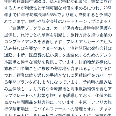
年間複数回旅行保険は、法人の移動が正常化し頻繁に旅行
する人々が利便性と予測可能な補償を求めるにつれ、2031
年までに年平均成長率6.88%でより速く成長すると予測さ
れています。銀行や航空会社のパートナーシップによるカ
ード連動型プログラムは、カード保有者に常時年間保護を
提供し、旅行ごとの摩擦を削減し、旅行方針を持つ企業の
コンプライアンスを改善します。プレミアムカードの組み
込み特典は主要なベクターであり、湾岸諸国の発行会社は
遅延、中断、医療費の払い戻しを迅速化するためのデジタ
ル請求と簡単な書類を提供しています。目的地が多様化し
旅程に四半期ごとに複数の寄港地が含まれるようになるに
つれ、顧客は繰り返しの手続きなしに累積旅行をカバーす
る年間プランを好むようになっています。予約時の組み込
み型保険も、より広範な医療搬送と高限度額補償を含むア
ップグレードへと頻繁な旅行者を誘導しており、価値の観
点から年間商品を魅力的にしています。中東・アフリカ旅
行保険市場は、モバイルファーストの管理とオムニチャネ
ルサポートによるサービス水準の向上とともに、家族や中