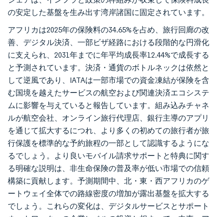
の安定した基盤を生み出す湾岸諸国に固定されています。
アフリカは2025年の保険料の34.65%を占め、旅行回廊の改
善、デジタル決済、一部ビザ経路における段階的な円滑化
に支えられ、2031年までに年平均成長率12.44%で成長する
と予測されています。決済・通貨のボトルネックは依然と
して逆風であり、IATAは一部市場での資金凍結が保険を含
む国境を越えたサービスの航空および関連決済エコシステ
ムに影響を与えていると報告しています。組み込みチャネ
ルが航空会社、オンライン旅行代理店、銀行主導のアプリ
を通じて拡大するにつれ、より多くの初めての旅行者が旅
行保護を標準的な予約旅程の一部として認識するようにな
るでしょう。より良いモバイル請求サポートと特典に関す
る明確な説明は、非生命保険の普及率が低い市場での信頼
構築に貢献します。予測期間中、北・東・西アフリカのゲ
ートウェイ全体での路線密度の増加が露出基盤を拡大する
でしょう。これらの変化は、デジタルサービスとサポート