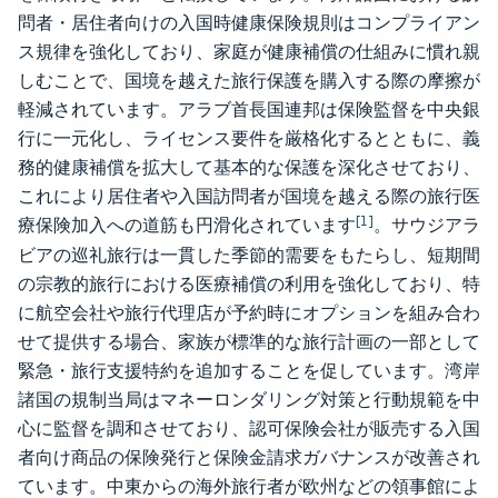
問者・居住者向けの入国時健康保険規則はコンプライアン
ス規律を強化しており、家庭が健康補償の仕組みに慣れ親
しむことで、国境を越えた旅行保護を購入する際の摩擦が
軽減されています。アラブ首長国連邦は保険監督を中央銀
行に一元化し、ライセンス要件を厳格化するとともに、義
務的健康補償を拡大して基本的な保護を深化させており、
これにより居住者や入国訪問者が国境を越える際の旅行医
[1]
療保険加入への道筋も円滑化されています
。サウジアラ
ビアの巡礼旅行は一貫した季節的需要をもたらし、短期間
の宗教的旅行における医療補償の利用を強化しており、特
に航空会社や旅行代理店が予約時にオプションを組み合わ
せて提供する場合、家族が標準的な旅行計画の一部として
緊急・旅行支援特約を追加することを促しています。湾岸
諸国の規制当局はマネーロンダリング対策と行動規範を中
心に監督を調和させており、認可保険会社が販売する入国
者向け商品の保険発行と保険金請求ガバナンスが改善され
ています。中東からの海外旅行者が欧州などの領事館によ