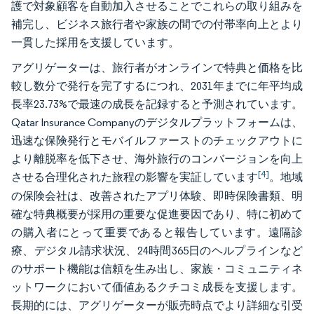
護で対象顧客を自動加入させることでこれらの取り組みを
補完し、ビジネス旅行者や家族の間での付帯率向上とより
一貫した採用を支援しています。
アグリゲーターは、旅行者がオンラインで特典と価格を比
較し数分で発行を完了するにつれ、2031年までに年平均成
長率23.73%で最速の成長を記録すると予測されています。
Qatar Insurance Companyのデジタルプラットフォームは、
迅速な保険発行とモバイルファーストのチェックアウトに
より離脱率を低下させ、海外旅行のコンバージョンを向上
[4]
させる合理化された旅程の影響を実証しています
。地域
の保険会社は、改善されたアプリ体験、即時保険書類、明
確な特典概要が採用の重要な促進要因であり、特に初めて
の購入者にとって重要であると報告しています。遠隔診
療、デジタル請求状況、24時間365日のヘルプラインなど
のサポート機能は信頼を生み出し、家族・コミュニティネ
ットワークにおいて価値あるクチコミ成長を支援します。
長期的には、アグリゲーターが販売時点でより詳細な引受