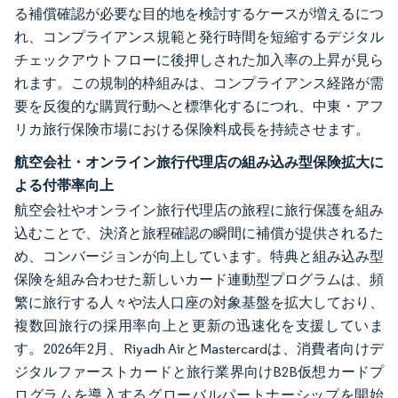
る補償確認が必要な目的地を検討するケースが増えるにつ
れ、コンプライアンス規範と発行時間を短縮するデジタル
チェックアウトフローに後押しされた加入率の上昇が見ら
れます。この規制的枠組みは、コンプライアンス経路が需
要を反復的な購買行動へと標準化するにつれ、中東・アフ
リカ旅行保険市場における保険料成長を持続させます。
航空会社・オンライン旅行代理店の組み込み型保険拡大に
よる付帯率向上
航空会社やオンライン旅行代理店の旅程に旅行保護を組み
込むことで、決済と旅程確認の瞬間に補償が提供されるた
め、コンバージョンが向上しています。特典と組み込み型
保険を組み合わせた新しいカード連動型プログラムは、頻
繁に旅行する人々や法人口座の対象基盤を拡大しており、
複数回旅行の採用率向上と更新の迅速化を支援していま
す。2026年2月、Riyadh AirとMastercardは、消費者向けデ
ジタルファーストカードと旅行業界向けB2B仮想カードプ
ログラムを導入するグローバルパートナーシップを開始