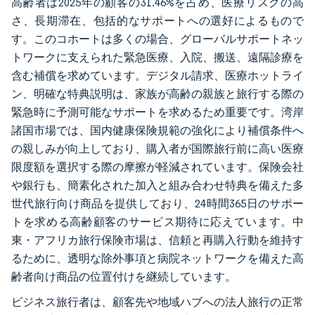
高齢者は2025年の顧客の31.46%を占め、医療リスクの高
さ、長期滞在、包括的なサポートへの選好によるもので
す。このコホートは多くの場合、グローバルサポートネッ
トワークに支えられた緊急医療、入院、搬送、遠隔診療を
含む補償を求めています。デジタル請求、医療ホットライ
ン、明確な特典説明は、家族が高齢の親族と旅行する際の
緊急時に予測可能なサポートを求めるため重要です。湾岸
諸国市場では、国内健康保険規範の強化により補償条件へ
の親しみが向上しており、購入者が国際旅行前に高い医療
限度額を選択する際の摩擦が軽減されています。保険会社
や銀行も、簡素化された加入と組み合わせ特典を備えた多
世代旅行向け商品を提供しており、24時間365日のサポー
トを求める高齢顧客のサービス期待に応えています。中
東・アフリカ旅行保険市場は、信頼と再購入行動を維持す
るために、透明な除外事項と病院ネットワークを備えた高
齢者向け商品の位置付けを継続しています。
ビジネス旅行者は、顧客先や地域ハブへの法人旅行の正常