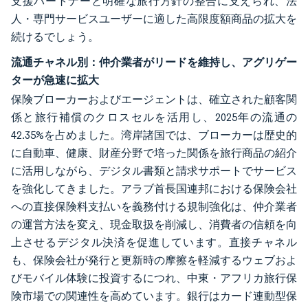
支援パートナーと明確な旅行方針の整合に支えられ、法
人・専門サービスユーザーに適した高限度額商品の拡大を
続けるでしょう。
流通チャネル別：仲介業者がリードを維持し、アグリゲー
ターが急速に拡大
保険ブローカーおよびエージェントは、確立された顧客関
係と旅行補償のクロスセルを活用し、2025年の流通の
42.35%を占めました。湾岸諸国では、ブローカーは歴史的
に自動車、健康、財産分野で培った関係を旅行商品の紹介
に活用しながら、デジタル書類と請求サポートでサービス
を強化してきました。アラブ首長国連邦における保険会社
への直接保険料支払いを義務付ける規制強化は、仲介業者
の運営方法を変え、現金取扱を削減し、消費者の信頼を向
上させるデジタル決済を促進しています。直接チャネル
も、保険会社が発行と更新時の摩擦を軽減するウェブおよ
びモバイル体験に投資するにつれ、中東・アフリカ旅行保
険市場での関連性を高めています。銀行はカード連動型保