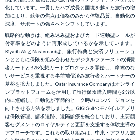
化しています。一貫したハブ成長と国境を越えた旅行の増
加により、競争の焦点は価格のみから体験品質、自動化の
深度、サポートの強さへとシフトしています。
戦略的な動きは、組み込み型およびカード連動型レールが
付帯率をどのように再形成しているかを示しています。
Riyadh AirとMastercardは、旅行特典と決済ソリューショ
ンとともに保険を組み合わせたデジタルファーストの消費
者カードとB2B仮想カードプログラムを開始し、摩擦のな
いサービスを重視する事前補償済み旅行者とパートナーの
基盤を拡大しました。Qatar Insurance Companyはオンライ
ンプラットフォームを活用して旅行保険購入時間を2分以
内に短縮し、自動化が季節的ピーク時のコンバージョンを
向上させる方法を示しました。GIG Gulfのモバイルアプリ
は保険管理、請求追跡、遠隔診療を統合しており、主要顧
客セグメントのロイヤルティと更新を支援する体験主導の
アプローチです。これらの取り組みは、中東・アフリカ旅