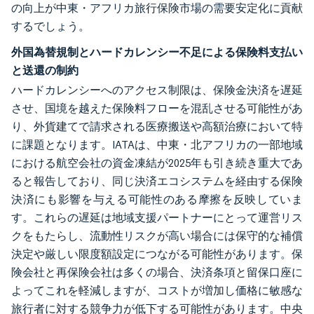
の向上が中東・アフリカ旅行保険市場の需要安定化に貢献
するでしょう。
外国為替規制とハードカレンシー不足による保険料支払い
と送還の制約
ハードカレンシーへのアクセス制限は、保険金決済を遅延
させ、国境を越えた保険料フローを混乱させる可能性があ
り、外貨建てで請求される医療搬送や高額治療において特
に課題となります。IATAは、中東・北アフリカの一部地域
における航空会社の資金凍結が2025年も引き続き重大であ
ると報告しており、同じ決済エコシステムを経由する保険
決済にも影響を与える可能性のある摩擦を反映していま
す。これらの遅延は地域支援パートナーにとって運営リス
クをもたらし、流動性リスクが高い場合には保守的な補償
決定や厳しい限度額設定につながる可能性があります。保
険会社と再保険会社は多くの場合、決済条項と留保口座に
よってこれを軽減しますが、コストが増加し価格に敏感な
旅行者に対する競争力が低下する可能性があります。中央