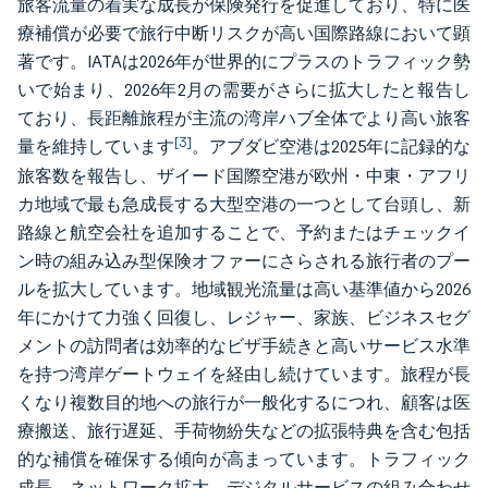
旅客流量の着実な成長が保険発行を促進しており、特に医
療補償が必要で旅行中断リスクが高い国際路線において顕
著です。IATAは2026年が世界的にプラスのトラフィック勢
いで始まり、2026年2月の需要がさらに拡大したと報告し
ており、長距離旅程が主流の湾岸ハブ全体でより高い旅客
[3]
量を維持しています
。アブダビ空港は2025年に記録的な
旅客数を報告し、ザイード国際空港が欧州・中東・アフリ
カ地域で最も急成長する大型空港の一つとして台頭し、新
路線と航空会社を追加することで、予約またはチェックイ
ン時の組み込み型保険オファーにさらされる旅行者のプー
ルを拡大しています。地域観光流量は高い基準値から2026
年にかけて力強く回復し、レジャー、家族、ビジネスセグ
メントの訪問者は効率的なビザ手続きと高いサービス水準
を持つ湾岸ゲートウェイを経由し続けています。旅程が長
くなり複数目的地への旅行が一般化するにつれ、顧客は医
療搬送、旅行遅延、手荷物紛失などの拡張特典を含む包括
的な補償を確保する傾向が高まっています。トラフィック
成長、ネットワーク拡大、デジタルサービスの組み合わせ