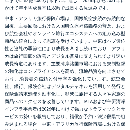
年までに52億3,000万米ドルに達し、2026年から2031年に
かけて年平均成長率11.68%で成長する見込みです。
中東・アフリカ旅行保険市場は、国際航空接続の持続的な
回復、主要回廊における入国時医療補償義務の普及、およ
び航空会社やオンライン旅行エコシステムへの組み込み型
商品の統合によって恩恵を受けています。中東はハブ優位
性と巡礼の季節性により成長を牽引し続けており、アフリ
カは旅行回廊の改善とデジタル普及に支えられてより速い
成長軌道にあります。主要湾岸諸国市場における規制監督
の強化はコンプライアンスを高め、流通品質を向上させて
おり、消費者の信頼と付帯率を強化しています。航空会
社、銀行、保険会社はデジタルチャネルを活用して発行と
保険金請求処理を効率化し、頻繁に旅行する人々や家族の
商品へのアクセスを改善しています。IATAおよび主要湾岸
インフラ事業者は2026年に向けて強力なトラフィックとサ
ービスの勢いを報告しており、補償が予約・決済段階で組
み込まれる場合、中東・アフリカ旅行保険市場における保