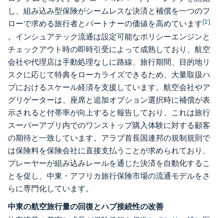
し、組み込み型保険がシームレスな決済と補償を一つのフ
[2]
ローで求める旅行者とパートナーの価値を高めています
。インシュアテック流通は設定可能なポリシーエンジンと
チェックアウト時の即時引受によって成熟しており、航空
会社や代理店は手動処理なしに路線、旅行期間、目的地リ
スクに応じて特典をローカライズできるため、大量取扱ハ
ブにおけるスケール経済を支援しています。航空会社やア
グリゲーターは、座席と追加オプション選択時に補償が表
示されると付帯率が向上すると報告しており、これは旅行
スーパーアプリ内でのワンストップ購入体験に対する顧客
の期待と一致しています。アラブ首長国連邦の規制規則で
は保険料を保険会社に直接支払うことが求められており、
プレーヤーが組み込みレールを通じた決済を自動化するこ
とを促し、中東・アフリカ旅行保険市場の流通モデルをさ
らに専門化しています。
中東の航空旅行量の回復とハブ接続性の改善