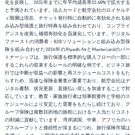
化を反映し、2031年までに年平均成長率22.68%で拡大する
と予測されています。法人カードと航空会社のロイヤルテ
ィ階層は現在、チケット発行時に自動的に有効化される組
み込み型保護と旅行特典を組み合わせており、コンプライ
アンスを改善し補償有効化を迅速化しています。デジタル
ファーストの消費者・B2Bソリューションと組み込み型保
険を組み合わせた2026年のRiyadh AirとMastercardのパー
トナーシップは、旅行保護を標準的な購入フローの一部に
するこれらの収束するレールの明確な例です。ビジネス旅
行では中断が収益への影響と再スケジュールコストをもた
らすため、迅速な保険金審査が重要であり、航空会社はデ
ジタル書類、状況更新、直接払い戻しを加速することで対
応しています。教育・家族旅行者は領事館要件と学校のス
ケジュールにより安定した需要をもたらし続けており、グ
ループ保険は複数目的地の旅程における一人当たりコスト
の削減に貢献しています。湾岸諸国、中東、アフリカのハ
ブスループットと接続性が深まるにつれ、旅行保険市場は