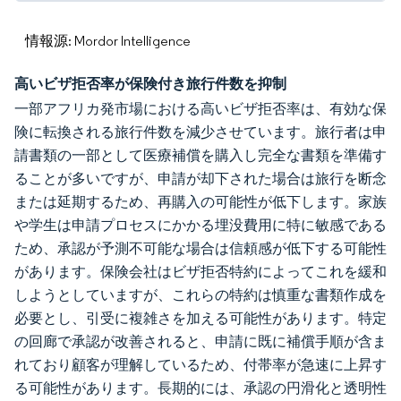
情報源: Mordor Intelligence
高いビザ拒否率が保険付き旅行件数を抑制
一部アフリカ発市場における高いビザ拒否率は、有効な保
険に転換される旅行件数を減少させています。旅行者は申
請書類の一部として医療補償を購入し完全な書類を準備す
ることが多いですが、申請が却下された場合は旅行を断念
または延期するため、再購入の可能性が低下します。家族
や学生は申請プロセスにかかる埋没費用に特に敏感である
ため、承認が予測不可能な場合は信頼感が低下する可能性
があります。保険会社はビザ拒否特約によってこれを緩和
しようとしていますが、これらの特約は慎重な書類作成を
必要とし、引受に複雑さを加える可能性があります。特定
の回廊で承認が改善されると、申請に既に補償手順が含ま
れており顧客が理解しているため、付帯率が急速に上昇す
る可能性があります。長期的には、承認の円滑化と透明性