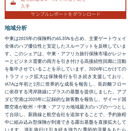
地域分析
中東は2025年の保険料の65.35%を占め、主要ゲートウェイ
全体のハブ優位性と安定したスループットを反映していま
す。このシェアは、中東・アフリカ旅行保険市場がレジャ
ーとビジネス需要の両方を引き付ける高接続性回廊に活動
を集中させていることを示しています。2026年にかけての
トラフィック拡大は保険発行を引き続き支援しており、
IATAは年初と2月に世界的な成長を報告し、長距離フロー
に依存する湾岸路線にプラスの基盤を提供しました。アブ
ダビ空港は2025年に記録的な旅客数を報告し、ザイード国
際空港が欧州・中東・アフリカ地域最大のハブの一つとし
て台頭し、新路線と航空会社を追加することで、予約旅程
中に組み込み型保険が到達できる露出基盤を直接拡大して
います。巡礼旅行は引き続き強力な季節的流量をもたら