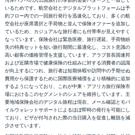
湾岸ハブへの入出国旅行の季節的需要パターンと一致して
いるためです。航空会社とデジタルプラットフォームは予
約フロー内での一回旅行発行を迅速化しており、多くの航
空会社が座席選択と手荷物と並んで保険オファーを追加し
ているため、カジュアルな旅行者にも付帯率が見えやすく
なっています。保険会社は緊急医療、旅行遅延、手荷物紛
失の特典セットを短い旅行期間に最適化し、コスト意識の
高い顧客の価格管理を支援しています。アラブ首長国連邦
および近隣市場で健康保険の仕組みに対する消費者の認識
が向上するにつれ、旅行者は短期休暇や訪問中の予期せぬ
費用から保護するために国際医療補償をより積極的に追加
するようになっており、これが中東・アフリカ旅行保険市
場におけるこのセグメントのシェアを維持しています。主
要地域保険会社のデジタル旅程は現在、メール確認とモバ
イルウォレットサポートによるほぼ即時の発行を可能にし
ており、ビザが付与された際の当日購入を促進し離脱を減
少させています。