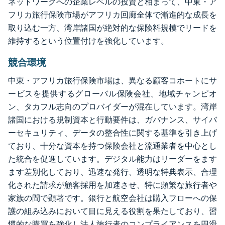
ネットワークへの企業レベルの投資と相まって、中東・ア
フリカ旅行保険市場がアフリカ回廊全体で漸進的な成長を
取り込む一方、湾岸諸国が絶対的な保険料規模でリードを
維持するという位置付けを強化しています。
競合環境
中東・アフリカ旅行保険市場は、異なる顧客コホートにサ
ービスを提供するグローバル保険会社、地域チャンピオ
ン、タカフル志向のプロバイダーが混在しています。湾岸
諸国における規制資本と行動要件は、ガバナンス、サイバ
ーセキュリティ、データの整合性に関する基準を引き上げ
ており、十分な資本を持つ保険会社と流通業者を中心とし
た統合を促進しています。デジタル能力はリーダーをます
ます差別化しており、迅速な発行、透明な特典表示、合理
化された請求が顧客採用を加速させ、特に頻繁な旅行者や
家族の間で顕著です。銀行と航空会社は購入フローへの保
護の組み込みにおいて目に見える役割を果たしており、習
慣的な購買を強化し法人旅行者のコンプライアンスを円滑