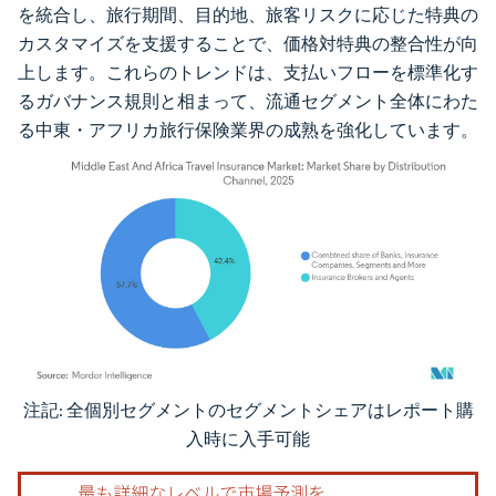
を統合し、旅行期間、目的地、旅客リスクに応じた特典の
カスタマイズを支援することで、価格対特典の整合性が向
上します。これらのトレンドは、支払いフローを標準化す
るガバナンス規則と相まって、流通セグメント全体にわた
る中東・アフリカ旅行保険業界の成熟を強化しています。
注記: 全個別セグメントのセグメントシェアはレポート購
画像 © Mordor Intelligence。再利用にはCC BY 4.0の表示が必要です。
入時に入手可能