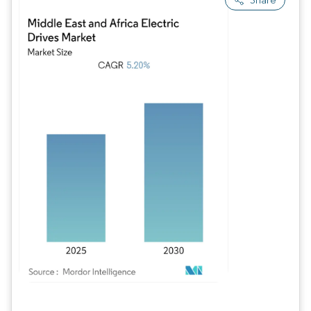
Image © Mordor Intelligence. La réutilisation nécessite une attribution sous CC BY