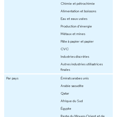
Chimie et pétrochimie
Alimentation et boissons
Eau et eaux usées
Production d'énergie
Métaux et mines
Pâte à papier et papier
CVC
Industries discrètes
Autres industries utilisatrices
finales
Par pays
Émirats arabes unis
Arabie saoudite
Qatar
Afrique du Sud
Égypte
Reste du Moyen-Orient et de