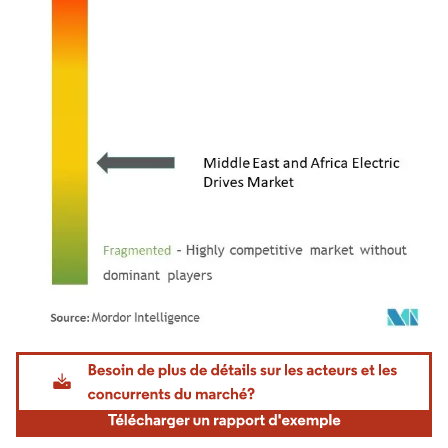
Image © Mordor Intelligence. La réutilisation nécessite une attribution sous CC BY 4.