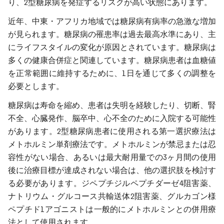
り、2型糖尿病を発症するリスクが高い状態にあります。
近年、中東・アフリカ地域では糖尿病有病率の急激な増加
が見られます。糖尿病の罹患率は過去最高水準にあり、主
にライフスタイルの変化が原因とされています。糖尿病は
多くの健康合併症と関連しています。糖尿病患者は血糖値
を正常範囲に維持するために、1日を通じて多くの調整を
必要とします。
糖尿病は寿命を縮め、患者は失明を経験したり、切断、腎
不全、心臓発作、脳卒中、心不全のために入院する可能性
があります。2型糖尿病患者に使用される第一選択療法は
メトホルミン単剤療法です。メトホルミンが禁忌または忍
容性がない場合、あるいは最大耐用量での3ヶ月間の使用
後に治療目標が達成されない場合は、他の選択肢を検討す
る必要があります。ジペプチジルペプチダーゼ4阻害薬、
ナトリウム・グルコース共輸送体2阻害薬、グルカゴン様
ペプチド1アゴニストは一般的にメトホルミンとの併用療
法として使用されます。