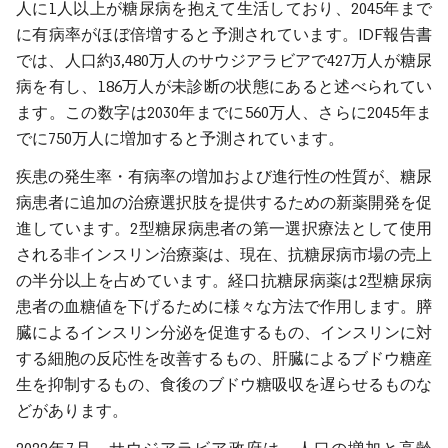
人に1人以上が糖尿病を抱えて生活しており、2045年まで
に有病率がほぼ倍増すると予測されています。IDF報告書
では、人口約3,480万人のサウジアラビアで427万人が糖尿
病を有し、186万人が未診断の状態にあると述べられてい
ます。この数字は2030年までに560万人、さらに2045年ま
でに750万人に増加すると予測されています。
疾患の発生率・有病率の増加および進行性の性質が、糖尿
病患者に追加の治療選択肢を提供するための新薬開発を促
進しています。2型糖尿病患者の第一選択療法として使用
される非インスリン治療薬は、現在、抗糖尿病市場の売上
の半分以上を占めています。経口抗糖尿病薬は2型糖尿病
患者の血糖値を下げるために様々な方法で作用します。膵
臓によるインスリン分泌を促進するもの、インスリンに対
する細胞の反応性を改善するもの、肝臓によるブドウ糖産
生を抑制するもの、食後のブドウ糖吸収を遅らせるものな
どがあります。