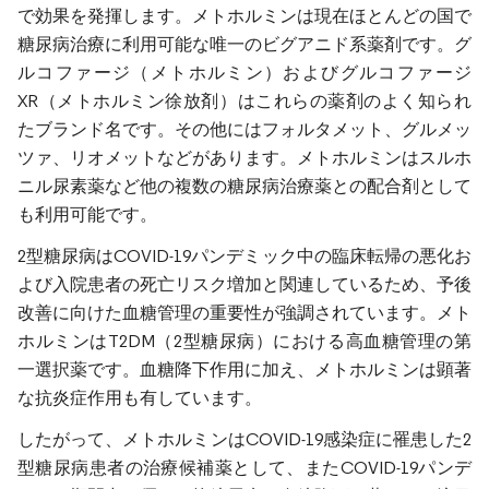
で効果を発揮します。メトホルミンは現在ほとんどの国で
糖尿病治療に利用可能な唯一のビグアニド系薬剤です。グ
ルコファージ（メトホルミン）およびグルコファージ
XR（メトホルミン徐放剤）はこれらの薬剤のよく知られ
たブランド名です。その他にはフォルタメット、グルメッ
ツァ、リオメットなどがあります。メトホルミンはスルホ
ニル尿素薬など他の複数の糖尿病治療薬との配合剤として
も利用可能です。
2型糖尿病はCOVID-19パンデミック中の臨床転帰の悪化お
よび入院患者の死亡リスク増加と関連しているため、予後
改善に向けた血糖管理の重要性が強調されています。メト
ホルミンはT2DM（2型糖尿病）における高血糖管理の第
一選択薬です。血糖降下作用に加え、メトホルミンは顕著
な抗炎症作用も有しています。
したがって、メトホルミンはCOVID-19感染症に罹患した2
型糖尿病患者の治療候補薬として、またCOVID-19パンデ