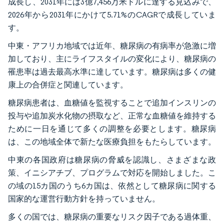
成長し、2031年には3億7,456万米ドルに達する見込みで、
2026年から2031年にかけて5.71%のCAGRで成長していま
す。
中東・アフリカ地域では近年、糖尿病の有病率が急激に増
加しており、主にライフスタイルの変化により、糖尿病の
罹患率は過去最高水準に達しています。糖尿病は多くの健
康上の合併症と関連しています。
糖尿病患者は、血糖値を監視することで追加インスリンの
投与や追加炭水化物の摂取など、正常な血糖値を維持する
ために一日を通じて多くの調整を必要とします。糖尿病
は、この地域全体で新たな医療負担をもたらしています。
中東の各国政府は糖尿病の脅威を認識し、さまざまな政
策、イニシアチブ、プログラムで対応を開始しました。こ
の域の15カ国のうち6カ国は、依然として糖尿病に関する
国家的な運営行動方針を持っていません。
多くの国では、糖尿病の重要なリスク因子である過体重、