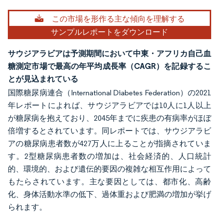
画像 © Mordor Intelligence。再利用にはCC BY 4.0の表示が必要です。
この市場を形作る主な傾向を理解する
サンプルレポートをダウンロード
サウジアラビアは予測期間において中東・アフリカ自己血
糖測定市場で最高の年平均成長率（CAGR）を記録するこ
とが見込まれている
国際糖尿病連合（International Diabetes Federation）の2021
年レポートによれば、サウジアラビアでは10人に1人以上
が糖尿病を抱えており、2045年までに疾患の有病率がほぼ
倍増するとされています。同レポートでは、サウジアラビ
アの糖尿病患者数が427万人に上ることが指摘されていま
す。2型糖尿病患者数の増加は、社会経済的、人口統計
的、環境的、および遺伝的要因の複雑な相互作用によって
もたらされています。主な要因としては、都市化、高齢
化、身体活動水準の低下、過体重および肥満の増加が挙げ
られます。