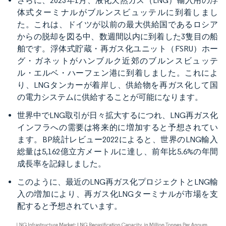
さらに、2023年1月、液化天然ガス（LNG）輸入用の浮
体式ターミナルがブルンスビュッテルに到着しまし
た。これは、ドイツが以前の最大供給国であるロシア
からの脱却を図る中、数週間以内に到着した3隻目の船
舶です。浮体式貯蔵・再ガス化ユニット（FSRU）ホー
グ・ガネットがハンブルク近郊のブルンスビュッテ
ル・エルベ・ハーフェン港に到着しました。これによ
り、LNGタンカーが着岸し、供給物を再ガス化して国
の電力システムに供給することが可能になります。
世界中でLNG取引が日々拡大するにつれ、LNG再ガス化
インフラへの需要は将来的に増加すると予想されてい
ます。BP統計レビュー2022によると、世界のLNG輸入
総量は5,162億立方メートルに達し、前年比5.6%の年間
成長率を記録しました。
このように、最近のLNG再ガス化プロジェクトとLNG輸
入の増加により、再ガス化LNGターミナルが市場を支
配すると予想されています。