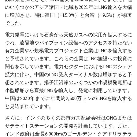
のいくつかのアジア諸国・地域も2021年にLNG輸入を大幅
に増加させ、特に韓国（+15.0%）と台湾（+9.5%）が顕著
でした。
電力発電における石炭から天然ガスへの採用が拡大するに
つれ、遠隔地やパイプライン設備へのアクセスを持たない
有力企業や小規模電力プロジェクト企業はLNGを輸入する
と予想されています。これらの企業はLNG施設への投資に
関心を示しています。電力セクターにおけるLNGのシェア
拡大に伴い、中国のLNG受入ターミナル数は増加すると予
想されています。揚子江沿岸のいくつかの小規模発電所は
小型船舶から直接LNGを輸入し、発電に利用しています。
中国は2030年までに年間約2,500万トンのLNGを輸入する
と見込まれています。
さらに、インドの多くの都市ガス配給会社はCNGまたは
サテライトステーションの開発を計画しています。また、
インド政府は全長6,000kmのゴールデン・クアドリラテラ