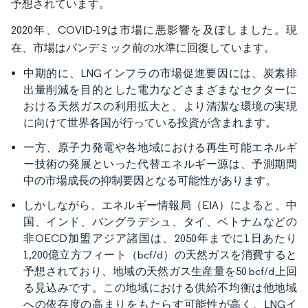
予想されています。
2020年、COVID-19は市場に悪影響を及ぼしました。現
在、市場はパンデミック前の水準に回復しています。
中期的に、LNGインフラの市場促進要因には、炭素排
出量削減を目的とした電力などさまざまなセクターに
おける天然ガスの利用拡大と、より清潔な環境の実現
に向けて世界各国が行っている投資が含まれます。
一方、原子力発電や各地域における再生可能エネルギ
ー技術の発展といった代替エネルギー源は、予測期間
中の市場成長の抑制要因となる可能性があります。
しかしながら、エネルギー情報局（EIA）によると、中
国、インド、バングラデシュ、タイ、ベトナムなどの
非OECD加盟アジア諸国は、2050年までに1日あたり
1,200億立方フィート（bcf/d）の天然ガスを消費すると
予想されており、地域の天然ガス生産量を50 bcf/d上回
る見込みです。この地域における供給不均衡は他地域
への依存度の高まりをもたらす可能性が高く、LNGイ