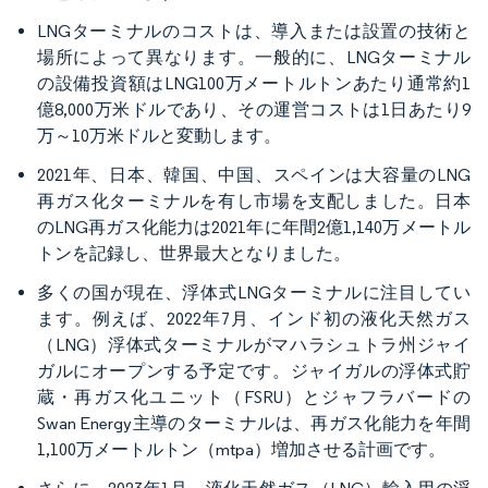
LNGターミナルのコストは、導入または設置の技術と
場所によって異なります。一般的に、LNGターミナル
の設備投資額はLNG100万メートルトンあたり通常約1
億8,000万米ドルであり、その運営コストは1日あたり9
万～10万米ドルと変動します。
2021年、日本、韓国、中国、スペインは大容量のLNG
再ガス化ターミナルを有し市場を支配しました。日本
のLNG再ガス化能力は2021年に年間2億1,140万メートル
トンを記録し、世界最大となりました。
多くの国が現在、浮体式LNGターミナルに注目してい
ます。例えば、2022年7月、インド初の液化天然ガス
（LNG）浮体式ターミナルがマハラシュトラ州ジャイ
ガルにオープンする予定です。ジャイガルの浮体式貯
蔵・再ガス化ユニット（FSRU）とジャフラバードの
Swan Energy主導のターミナルは、再ガス化能力を年間
1,100万メートルトン（mtpa）増加させる計画です。