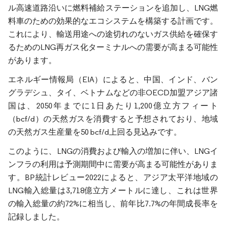
ル高速道路沿いに燃料補給ステーションを追加し、LNG燃
料車のための効果的なエコシステムを構築する計画です。
これにより、輸送用途への途切れのないガス供給を確保す
るためのLNG再ガス化ターミナルへの需要が高まる可能性
があります。
エネルギー情報局（EIA）によると、中国、インド、バン
グラデシュ、タイ、ベトナムなどの非OECD加盟アジア諸
国は、2050年までに1日あたり1,200億立方フィート
（bcf/d）の天然ガスを消費すると予想されており、地域
の天然ガス生産量を50 bcf/d上回る見込みです。
このように、LNGの消費および輸入の増加に伴い、LNGイ
ンフラの利用は予測期間中に需要が高まる可能性がありま
す。BP統計レビュー2022によると、アジア太平洋地域の
LNG輸入総量は3,718億立方メートルに達し、これは世界
の輸入総量の約72%に相当し、前年比7.7%の年間成長率を
記録しました。