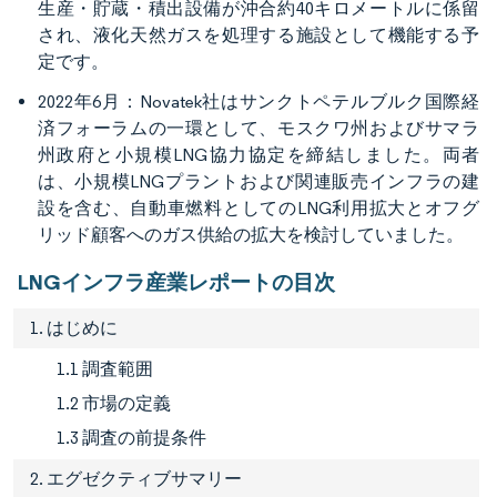
生産・貯蔵・積出設備が沖合約40キロメートルに係留
され、液化天然ガスを処理する施設として機能する予
定です。
2022年6月：Novatek社はサンクトペテルブルク国際経
済フォーラムの一環として、モスクワ州およびサマラ
州政府と小規模LNG協力協定を締結しました。両者
は、小規模LNGプラントおよび関連販売インフラの建
設を含む、自動車燃料としてのLNG利用拡大とオフグ
リッド顧客へのガス供給の拡大を検討していました。
LNGインフラ産業レポートの目次
1. はじめに
1.1 調査範囲
1.2 市場の定義
1.3 調査の前提条件
2. エグゼクティブサマリー