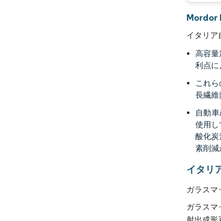
Mord
イタリア
高容量
利点に
これら
長繊維
自動車
使用し
酸化炭
素削減
イタリ
ガラスマ
ガラスマ
射出成形