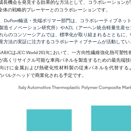
成長機会を発見する効果的な方法として、コラボレーションが
全体の戦略的プレーヤーとのコラボレーションです。
、DuPont輸送・先端ポリマー部門は、コラボレーティブネッ
製造イノベーション研究所）やAZL（アーヘン統合軽量生産
れらのコンソーシアムでは、標準化が取り組まれるとともに、特
産方法の実証に注力するコラボレーティブチームが活動してい
、SABICはJEC World 2019において、一方向性繊維強化
が高くリサイクル可能な車両パネルを製造するための最先端技
向けに金属および熱硬化性材料製の従来パネルを代替する
）のバルクヘッドで商業化される予定です。