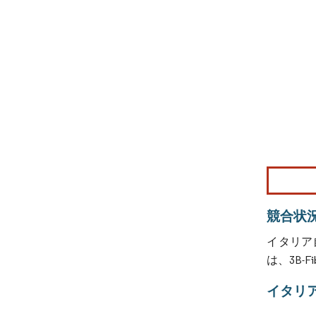
画像 © Mo
競合状
イタリア
は、3B-Fi
イタリ