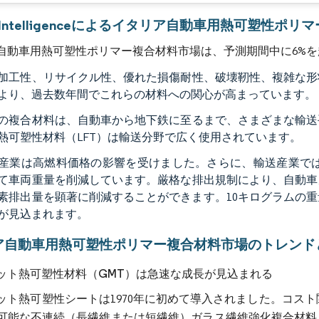
画像 © Mordor Intelligence。再利用にはCC BY 4.0の表示が必要です。
or Intelligenceによるイタリア自動車用熱可塑性
自動車用熱可塑性ポリマー複合材料市場は、予測期間中に6%を
加工性、リサイクル性、優れた損傷耐性、破壊靭性、複雑な形
より、過去数年間でこれらの材料への関心が高まっています。
の複合材料は、自動車から地下鉄に至るまで、さまざまな輸送
熱可塑性材料（LFT）は輸送分野で広く使用されています。
産業は高燃料価格の影響を受けました。さらに、輸送産業では
て車両重量を削減しています。厳格な排出規制により、自動車
素排出量を顕著に削減することができます。10キログラムの重
が見込まれます。
ア自動車用熱可塑性ポリマー複合材料市場のトレンド
ット熱可塑性材料（GMT）は急速な成長が見込まれる
ット熱可塑性シートは1970年に初めて導入されました。コス
可能な不連続（長繊維または短繊維）ガラス繊維強化複合材料