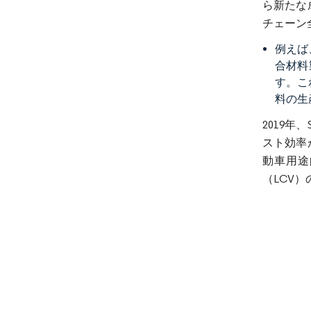
ら新たな
チェーン
例えば
合材料
す。こ
料の生
2019年
スト効率
動車用途
（LCV