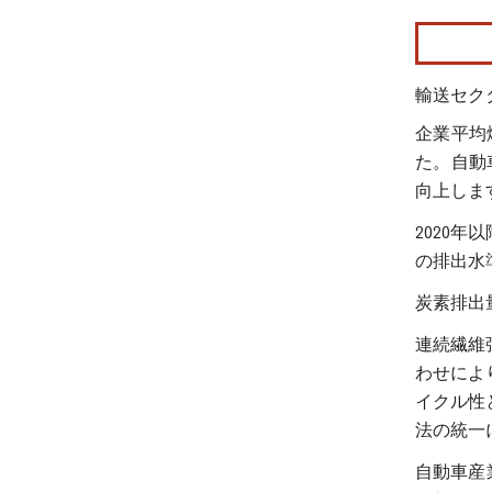
画像 © Mo
輸送セク
企業平均
た。自動
向上しま
2020
の排出水
炭素排出
連続繊維
わせによ
イクル性
法の統一
自動車産