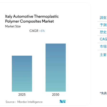
調査
予測
歴史
CAG
市場
主要
*免