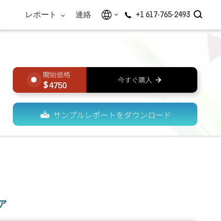
レポート
連絡
+1 617-765-2493
4750
ア