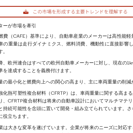
rdor Intelligence。再利用にはCC BY 4.0の表示が必要です。
ターが市場を牽引
燃費（CAFE）基準により、自動車産業のメーカーは高性能
車の重量は走行ダイナミクス、燃料消費、機動性に直接影響しま
す。
年以降、欧州連合はすべての欧州自動車メーカーに対し、現在の1km
準を達成することを義務付けます。
量の最小化と燃費向上への関心の高まり、主に車両重量の削減
強化熱可塑性複合材料（CFRTP）は、車両重量に関する高ま
り、CFRTP複合材料は将来の自動車設計においてマルチマテ
と持続可能性を念頭に置いて開発・組み立てられています。さら
に役立ちます。
業は大きな変革を遂げています。企業が将来のニーズに対応す