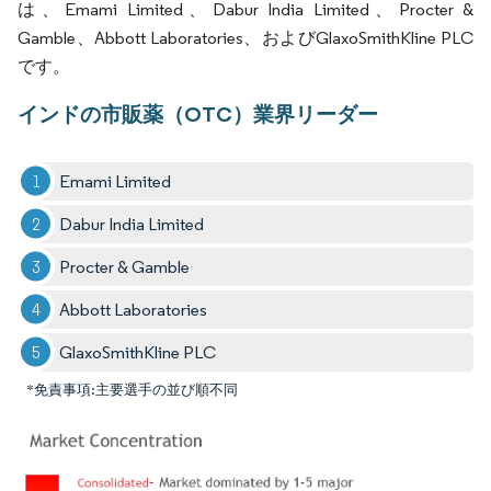
は、Emami Limited、Dabur India Limited、Procter &
Gamble、Abbott Laboratories、およびGlaxoSmithKline PLC
です。
インドの市販薬（OTC）業界リーダー
Emami Limited
Dabur India Limited
Procter & Gamble
Abbott Laboratories
GlaxoSmithKline PLC
*免責事項:主要選手の並び順不同