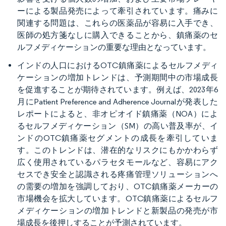
ーによる製品発売によって牽引されています。痛みに
関連する問題は、これらの医薬品が容易に入手でき、
医師の処方箋なしに購入できることから、鎮痛薬のセ
ルフメディケーションの重要な理由となっています。
インドの人口におけるOTC鎮痛薬によるセルフメディ
ケーションの増加トレンドは、予測期間中の市場成長
を促進することが期待されています。例えば、2023年6
月にPatient Preference and Adherence Journalが発表した
レポートによると、非オピオイド鎮痛薬（NOA）によ
るセルフメディケーション（SM）の高い普及率が、イ
ンドのOTC鎮痛薬セグメントの成長を牽引していま
す。このトレンドは、潜在的なリスクにもかかわらず
広く使用されているパラセタモールなど、容易にアク
セスでき安全と認識される疼痛管理ソリューションへ
の需要の増加を強調しており、OTC鎮痛薬メーカーの
市場機会を拡大しています。OTC鎮痛薬によるセルフ
メディケーションの増加トレンドと新製品の発売が市
場成長を後押しすることが予測されています。