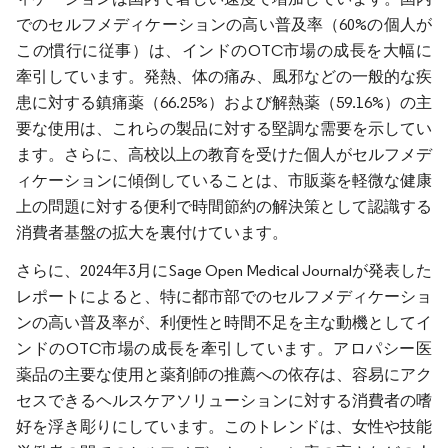
でのセルフメディケーションの高い普及率（60%の個人が
この慣行に従事）は、インドのOTC市場の成長を大幅に
牽引しています。発熱、体の痛み、風邪などの一般的な疾
患に対する鎮痛薬（66.25%）および解熱薬（59.16%）の主
要な使用は、これらの製品に対する堅調な需要を示してい
ます。さらに、高校以上の教育を受けた個人がセルフメデ
ィケーションに傾倒していることは、市販薬を軽微な健康
上の問題に対する便利で時間節約の解決策として認識する
消費者基盤の拡大を裏付けています。
さらに、2024年3月にSage Open Medical Journalが発表した
レポートによると、特に都市部でのセルフメディケーショ
ンの高い普及率が、利便性と時間不足を主な動機としてイ
ンドのOTC市場の成長を牽引しています。アロパシー医
薬品の主要な使用と薬剤師の推薦への依存は、容易にアク
セスできるヘルスケアソリューションに対する消費者の嗜
好を浮き彫りにしています。このトレンドは、女性や技能