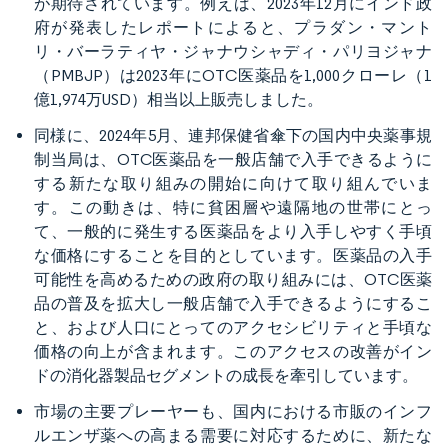
が期待されています。例えば、2023年12月にインド政
府が発表したレポートによると、プラダン・マント
リ・バーラティヤ・ジャナウシャディ・パリヨジャナ
（PMBJP）は2023年にOTC医薬品を1,000クローレ（1
億1,974万USD）相当以上販売しました。
同様に、2024年5月、連邦保健省傘下の国内中央薬事規
制当局は、OTC医薬品を一般店舗で入手できるように
する新たな取り組みの開始に向けて取り組んでいま
す。この動きは、特に貧困層や遠隔地の世帯にとっ
て、一般的に発生する医薬品をより入手しやすく手頃
な価格にすることを目的としています。医薬品の入手
可能性を高めるための政府の取り組みには、OTC医薬
品の普及を拡大し一般店舗で入手できるようにするこ
と、および人口にとってのアクセシビリティと手頃な
価格の向上が含まれます。このアクセスの改善がイン
ドの消化器製品セグメントの成長を牽引しています。
市場の主要プレーヤーも、国内における市販のインフ
ルエンザ薬への高まる需要に対応するために、新たな