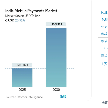
調査
予測
歴史
市場規
市場規
CAGR
市場
主要
*免
画像 © Mordor Intelligence。再利用にはCC BY 4.0の表示が必要です。