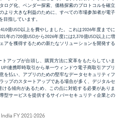
タログ化、ベンダー探索、価格探索のプロトコルを確立
のより大きな利益のために、すべての市場参加者が電子
を目指しています。
子商取引に410億USD以上を費やしました。これは2026年度までに
年の720億USDから2026年度には2,370億USD以上に増
ェアを獲得するための新たなソリューションを開発する
ートアップが台頭し、購買方法に変革をもたらしていま
UPI連携即時取引から単一ウィンドウ電子商取引アプリ
意を払い、アプリのための堅牢なデータセキュリティフ
ラップのスタートアップである場合が多く、デジタルセ
避ける傾向があるため、この点に対処する必要がありま
導型サービスを提供するサイバーセキュリティ企業との