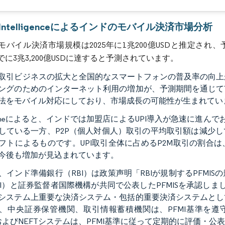
r Intelligenceによるインドのモバイル決済市場分析
バイル決済市場規模は2025年に1兆200億USDと推定され、予測期
までに3兆3,200億USDに達すると予測されています。
取引ビジネスの拡大と全国的なスマートフォンの普及率の向上
ングのためのインターネット利用の増加が、予測期間を通じて
法をモバイル対応にしており、市場成長の可能性が生まれてい
ldlineによると、インドでは加盟店によるUPI導入が急速に進ん
している一方、P2P（個人対個人）取引の平均取引額は減少し
フトによるものです。UPI取引全体に占めるP2M取引の割合は、202
今後も増加が見込まれています。
、インド準備銀行（RBI）は政策声明「RBIが規制するPFM
MI）と証券監督者国際機構が共同で公表したPFMISを承認し
システム上重要な決済システム・包括的重要決済システムとし
、中央証券保管機関、取引情報蓄積機関は、PFMI基準を遵
SおよびNEFTシステムは、PFMI基準に従って定期的に評価・