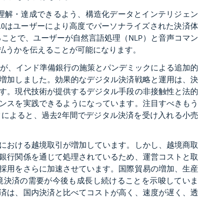
標を理解・達成できるよう、構造化データとインテリジェン
3.0はユーザーにより高度でパーソナライズされた決済体
することで、ユーザーが自然言語処理（NLP）と音声コマン
払うかを伝えることが可能になります。
たが、インド準備銀行の施策とパンデミックによる追加的
増加しました。効果的なデジタル決済戦略と運用は、決
す。現代技術が提供するデジタル手段の非接触性と法的
ンスを実践できるようになっています。注目すべきもう
によると、過去2年間でデジタル決済を受け入れる小売
における越境取引が増加しています。しかし、越境商取
銀行関係を通じて処理されているため、運営コストと取
採用をさらに加速させています。国際貿易の増加、生産
境決済の需要が今後も成長し続けることを示唆していま
済は、国内決済と比べてコストが高く、速度が遅く、透