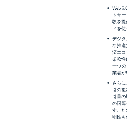
Web
トサー
験を提
ドを使
デジタ
な推進
済エコ
柔軟性
一つの
業者が
さらに
引の複
引量の
の国際
す。た
明性も