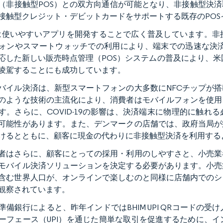
（非接触型POS）との双方向通信が可能となり、非接触型決済
接触型クレジット・デビットカードをサポートする既存のPO
leは使いやすいアプリを開発することで広く普及しています。
ォンやスマートウォッチでの利用により、端末での迅速な決済が可
応した新しい販売時点管理（POS）システムの普及により、米国で利用可
凌駕することにも成功しています。
バイル決済は、新型スマートフォンの大多数にNFCチップが
のような技術の主流化により、消費者はモバイルフォンを使用
す。さらに、COVID-19の影響は、決済端末に物理的に触れ
可能性があります。また、デンマークの店舗では、政府当局が
けるとともに、顧客に現金の代わりに非接触型決済を利用する
者はさらに、顧客にとっての採用・利用のしやすさと、小売業
モバイル決済ソリューションを決定する必要があります。小売
含む世界人口が、オンラインで楽しむのと同様に店舗内でのシ
観察されています。
準備銀行によると、昨年インドではBHIM UPI QRコードの受け
ーフェース（UPI）を通じた簡単な取引を促進するために、