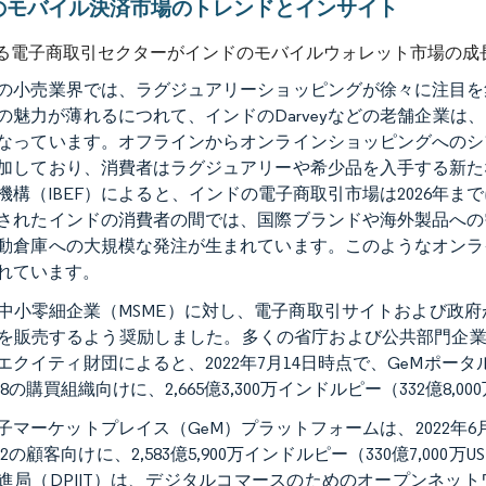
のモバイル決済市場のトレンドとインサイト
る電子商取引セクターがインドのモバイルウォレット市場の成
の小売業界では、ラグジュアリーショッピングが徐々に注目を
の魅力が薄れるにつれて、インドのDarveyなどの老舗企業
なっています。オフラインからオンラインショッピングへのシ
加しており、消費者はラグジュアリーや希少品を入手する新た
機構（IBEF）によると、インドの電子商取引市場は2026年まで
されたインドの消費者の間では、国際ブランドや海外製品への
動倉庫への大規模な発注が生まれています。このようなオンラ
れています。
中小零細企業（MSME）に対し、電子商取引サイトおよび政府
を販売するよう奨励しました。多くの省庁および公共部門企業（
エクイティ財団によると、2022年7月14日時点で、GeMポー
208の購買組織向けに、2,665億3,300万インドルピー（332億8,
子マーケットプレイス（GeM）プラットフォームは、2022年
632の顧客向けに、2,583億5,900万インドルピー（330億7,0
進局（DPIIT）は、デジタルコマースのためのオープンネッ