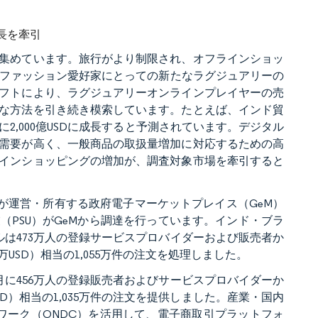
長を牽引
集めています。旅行がより制限され、オフラインショッ
は、ファッション愛好家にとっての新たなラグジュアリーの
フトにより、ラグジュアリーオンラインプレイヤーの売
な方法を引き続き模索しています。たとえば、インド貿
に2,000億USDに成長すると予測されています。デジタル
需要が高く、一般商品の取扱量増加に対応するための高
インショッピングの増加が、調査対象市場を牽引すると
が運営・所有する政府電子マーケットプレイス（GeM）
PSU）がGeMから調達を行っています。インド・ブラ
タルは473万人の登録サービスプロバイダーおよび販売者か
000万USD）相当の1,055万件の注文を処理しました。
6月に456万人の登録販売者およびサービスプロバイダーか
00万USD）相当の1,035万件の注文を提供しました。産業・国内
トワーク（ONDC）を活用して、電子商取引プラットフォ