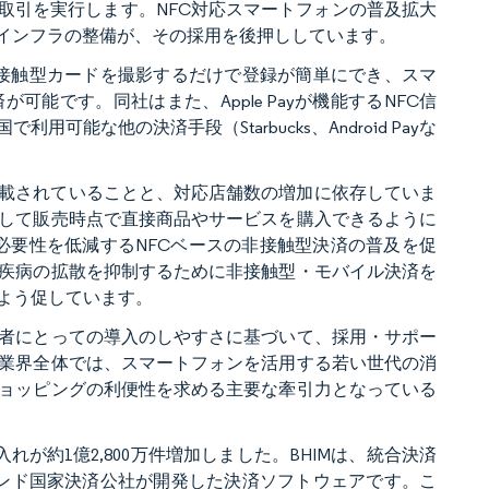
取引を実行します。NFC対応スマートフォンの普及拡大
Sインフラの整備が、その採用を後押ししています。
非接触型カードを撮影するだけで登録が簡単にでき、スマ
能です。同社はまた、Apple Payが機能するNFC信
能な他の決済手段（Starbucks、Android Payな
搭載されていることと、対応店舗数の増加に依存していま
して販売時点で直接商品やサービスを購入できるように
る必要性を低減するNFCベースの非接触型決済の普及を促
疾病の拡散を抑制するために非接触型・モバイル決済を
よう促しています。
者にとっての導入のしやすさに基づいて、採用・サポー
業界全体では、スマートフォンを活用する若い世代の消
ョッピングの利便性を求める主要な牽引力となっている
入れが約1億2,800万件増加しました。BHIMは、統合決済
インド国家決済公社が開発した決済ソフトウェアです。こ