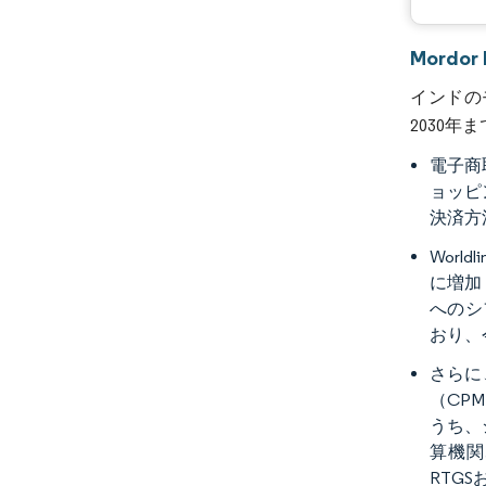
Mordo
インドのモ
2030年
電子商
ョッピ
決済方
Wor
に増加
へのシ
おり、
さらに
（CP
うち、
算機関
RTG