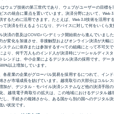
 3.0はウェブ技術の第三世代であり、ウェブがユーザーの目
ビスの統合に重点を置いています。決済分野において、Web 
供するために活用できます。たとえば、Web 3.0技術を活用
って決済を行えるようになり、デバイスに対して何をいくら支
ル決済の普及はCOVIDパンデミック開始前から進んでいまし
力が変化を加速させ、非接触型およびオンライン決済が大幅に
システムに依存または参加するすべての組織にとって不可欠で
により、何千万人ものインド人が決済時にソーシャルディスタ
トレンドは、中小企業によるデジタル決済の採用です。データ
500%以上増加しています。
、各産業の企業がグローバル貿易を採用するにつれて、インド
雑さが市場成長を妨げています。越境取引の大部分はコルレス
増加が、デジタル・モバイル決済システムなど他の決済手段の
化、越境電子商取引の拡大は、この地域におけるデジタル越
だし、手続きの複雑さから、ある国から別の国へのデジタル決
低い状況です。