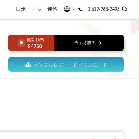
レポート
連絡
+1 617-765-2493
4750