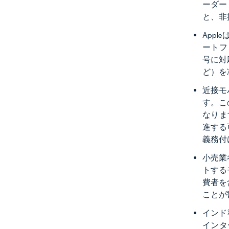
ーダー
と、非
App
ートフ
号に対
ど）を
近接モ
す。こ
なりま
進する
義務付
小売業
トする
費者を
ことが
インド
インタ