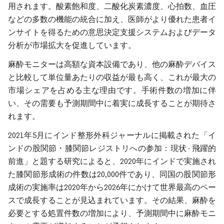
用されます。酸素飽和度、二酸化炭素濃度、心拍数、血圧
などの多数の機能の統合に加え、医師がより優れた患者イ
ンサイトを得るための意思決定支援システムおよびデータ
分析が市場拡大を促進しています。
麻酔モニターは高額な資本設備であり、他の麻酔デバイス
と比較して単位量あたりの収益が最も高く、これが最大の
市場シェアを占める主な理由です。手術件数の増加に伴
い、その需要も予測期間中に着実に成長することが期待さ
れます。
2021年5月にインド整形外科ジャーナルに掲載された「イ
ンドの股関節・膝関節レジストリへの参加：現状 - 飛躍的
前進」と題する研究によると、2020年にインドで実施され
た膝関節形成術の件数は20,000件であり、同国の股関節形
成術の実施率は2020年から2026年にかけて世界最高のペー
スで成長することが見込まれています。その結果、麻酔を
必要とする処置件数の増加により、予測期間中に麻酔モニ