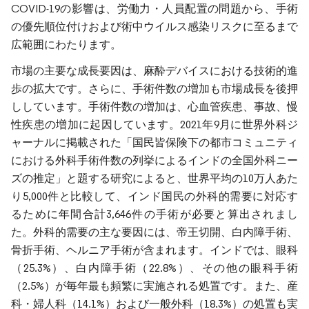
COVID-19の影響は、労働力・人員配置の問題から、手術
の優先順位付けおよび術中ウイルス感染リスクに至るまで
広範囲にわたります。
市場の主要な成長要因は、麻酔デバイスにおける技術的進
歩の拡大です。さらに、手術件数の増加も市場成長を後押
ししています。手術件数の増加は、心血管疾患、事故、慢
性疾患の増加に起因しています。2021年9月に世界外科ジ
ャーナルに掲載された「国民皆保険下の都市コミュニティ
における外科手術件数の列挙によるインドの全国外科ニー
ズの推定」と題する研究によると、世界平均の10万人あた
り5,000件と比較して、インド国民の外科的需要に対応す
るために年間合計3,646件の手術が必要と算出されまし
た。外科的需要の主な要因には、帝王切開、白内障手術、
骨折手術、ヘルニア手術が含まれます。インドでは、眼科
（25.3%）、白内障手術（22.8%）、その他の眼科手術
（2.5%）が毎年最も頻繁に実施される処置です。また、産
科・婦人科（14.1%）および一般外科（18.3%）の処置も実