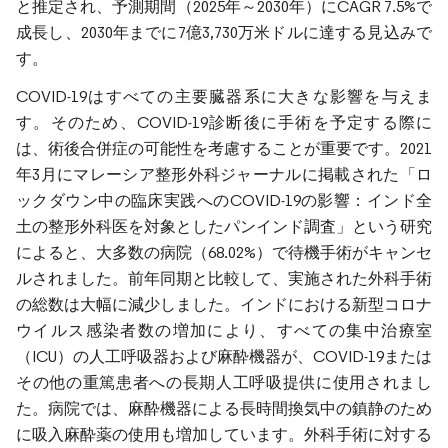
と推定され、予測期間（2025年～2030年）にCAGR 7.5%で
成長し、2030年までに7億3,730万米ドルに達する見込みで
す。
COVID-19はすべての主要臓器系に大きな影響を与えま
す。そのため、COVID-19診断後に手術を予定する際に
は、術後合併症の可能性を考慮することが重要です。2021
年3月にマレーシア整形外科ジャーナルに掲載された「ロ
ックダウン中の臨床実践へのCOVID-19の影響：インド全
土の整形外科医を対象としたパンインド調査」という研究
によると、大多数の病院（68.02%）で待機手術がキャンセ
ルされました。前年同期と比較して、実施された外科手術
の総数は大幅に減少しました。インドにおける新型コロナ
ウイルス感染者数の増加により、すべての集中治療室
（ICU）の人工呼吸器および麻酔機器が、COVID-19または
その他の重篤患者への長期人工呼吸提供に使用されまし
た。病院では、麻酔機器による長時間換気中の鎮静のため
に吸入麻酔薬の使用も増加しています。外科手術に対する