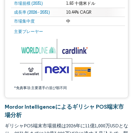
市場規模 (2031)
1.83 十億米ドル
成長率 (2026 - 2031)
10.44% CAGR
市場集中度
中
画像 © Mordor Intelligence。再利用にはCC BY 4.0の表示が必要です。
主要プレーヤー
*免責事項:主要選手の並び順不同
Mordor Intelligenceによるギリシャ POS端末市
場分析
ギリシャPOS端末市場規模は2026年に11億1,000万USDとな