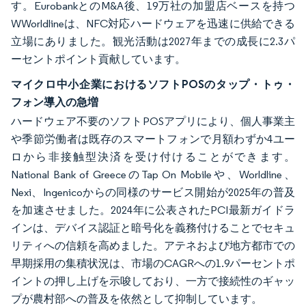
す。EurobankとのM&A後、19万社の加盟店ベースを持つ
WWorldlineは、NFC対応ハードウェアを迅速に供給できる
立場にありました。観光活動は2027年までの成長に2.3パ
ーセントポイント貢献しています。
マイクロ中小企業におけるソフトPOSのタップ・トゥ・
フォン導入の急増
ハードウェア不要のソフトPOSアプリにより、個人事業主
や季節労働者は既存のスマートフォンで月額わずか4ユー
ロから非接触型決済を受け付けることができます。
National Bank of GreeceのTap On Mobileや、Worldline、
Nexi、Ingenicoからの同様のサービス開始が2025年の普及
を加速させました。2024年に公表されたPCI最新ガイドラ
インは、デバイス認証と暗号化を義務付けることでセキュ
リティへの信頼を高めました。アテネおよび地方都市での
早期採用の集積状況は、市場のCAGRへの1.9パーセントポ
イントの押し上げを示唆しており、一方で接続性のギャッ
プが農村部への普及を依然として抑制しています。