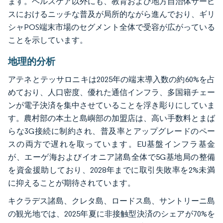
ます。ヘルスケア以外にも、教育および地方自治体サービ
スにおけるニッチな普及が局所的ながら進んでおり、ギリ
シャPOS端末市場のセグメント全体で受容が広がっている
ことを示しています。
地理的分析
アテネとテッサロニキは2025年の端末導入数の約60%を占
めており、人口密度、優れた通信インフラ、多国籍チェー
ンが電子決済を集中させていることを浮き彫りにしていま
す。農村部の本土と島嶼部の加盟店は、高い手数料とまば
らな3G接続に制約され、普及率とアップグレードのペー
スの両方で遅れを取っています。EU基盤インフラ基金
が、エーゲ海およびイオニア諸島全体で5G基地局の整備
を資金援助しており、2028年までに取引失敗率を2%未満
に抑えることが期待されています。
キクラデス諸島、クレタ島、ロードス島、サントリーニ島
の観光地では、2025年夏に非接触型決済のシェアが70%を