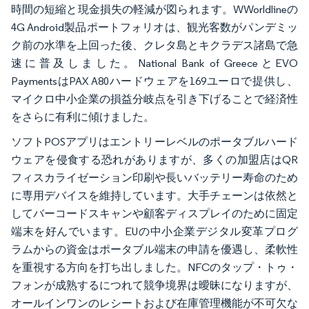
時間の短縮と現金損失の軽減が図られます。WWorldlineの
4G Android製品ポートフォリオは、観光客数がパンデミッ
ク前の水準を上回った後、クレタ島とキクラデス諸島で急
速に普及しました。National Bank of GreeceとEVO
PaymentsはPAX A80ハードウェアを169ユーロで提供し、
マイクロ中小企業の損益分岐点を引き下げることで経済性
をさらに有利に傾けました。
ソフトPOSアプリはエントリーレベルのポータブルハード
ウェアを侵食する恐れがありますが、多くの加盟店はQR
フィスカライゼーション印刷や長いバッテリー寿命のため
に専用デバイスを維持しています。大手チェーンは依然と
してバーコードスキャンや顧客ディスプレイのために固定
端末を好んでいます。EUの中小企業デジタル変革プログ
ラムからの資金はポータブル端末の申請を優遇し、柔軟性
を重視する方向を打ち出しました。NFCのタップ・トゥ・
フォンが成熟するにつれて競争境界は曖昧になりますが、
オールインワンのレシートおよび在庫管理機能が不可欠な