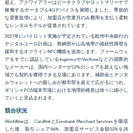
超え、アクワイアラーはビーチクラブやヨットマリーナで
稼働するポータブル4Gデバイスを展開しました。季節的
な需要急増により、加盟店が営業月のみ費用を支払う柔軟
なレンタルモデルが促進されています。
2027年にパイロット実施が予定されている欧州中央銀行の
デジタルユーロ計画は、島嶼部や山岳地帯の接続性障壁を
緩和するオフラインNFC機能を追加します。ファームウェ
アをすでに認証しているIngenicoやVerifoneなどの国際的
なメーカーは、国内ベンダーが10%のシェアを超えない地
域でも契約を獲得できる立場にあります。補助金とデジタ
ルウォレットへの親しみが都市部を超えて広がるにつれ、
ギリシャPOS端末市場における地理的格差は徐々に縮小し
ていくと見込まれます。
競合状況
Worldlineは、CardlinkとEurobank Merchant Servicesを吸収
した後、取引シェア46%、加盟店サービス金額53%を誇