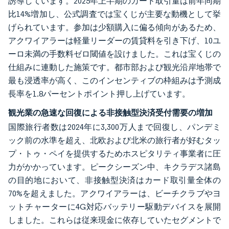
誘導しています。2025年上半期のカード取引量は前年同期
比14%増加し、公式調査では宝くじが主要な動機として挙
げられています。参加は少額購入に偏る傾向があるため、
アクワイアラーは軽量リーダーの賃貸料を引き下げ、10ユ
ーロ未満の手数料ゼロ閾値を設けました。これは宝くじの
仕組みに連動した施策です。都市部および観光沿岸地帯で
最も浸透率が高く、このインセンティブの枠組みは予測成
長率を1.8パーセントポイント押し上げています。
観光業の急速な回復による非接触型決済受付需要の増加
国際旅行者数は2024年に3,300万人まで回復し、パンデミ
ック前の水準を超え、北欧および北米の旅行者が好むタッ
プ・トゥ・ペイを提供するためホスピタリティ事業者に圧
力がかかっています。ピークシーズン中、キクラデス諸島
の目的地において、非接触型決済はカード取引量全体の
70%を超えました。アクワイアラーは、ビーチクラブやヨ
ットチャーターに4G対応バッテリー駆動デバイスを展開
しました。これらは従来現金に依存していたセグメントで