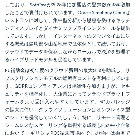
しており、SoftOneが2025年に加盟店の登録数が35%増加
したことで裏付けられています。Oracle Simphony Cloudは
レストランに対して、集中型分析から恩恵を受けるキッチ
ンディスプレイとダイナミックプライシングツールを提供
しています。しかし、インターネットのダウンタイムに対
する懸念は島嶼部や山岳地帯では依然として続いており、
クラウドでデータを保存しながらローカルで決済を処理す
るハイブリッドモデルを促進しています。
EU補助金は初年度のクラウド費用の最大50%を助成し、サ
ブスクリプションモデルの総所有コストを有利にしていま
す。GDPRコンプライアンスは複雑性を加えますが、セキ
ュリティを標準化し、大企業にとってクラウドプラットフ
ォームをより受け入れやすくしています。5Gカバレッジ
の拡大に伴い、クラウドソリューションはオンプレミス型
のシェアを侵食していくでしょう。特に、リモート管理と
シームレスなスケーリングを重視する成長志向の中小企業
において、ギリシャPOS端末市場内でこの傾向は顕著で