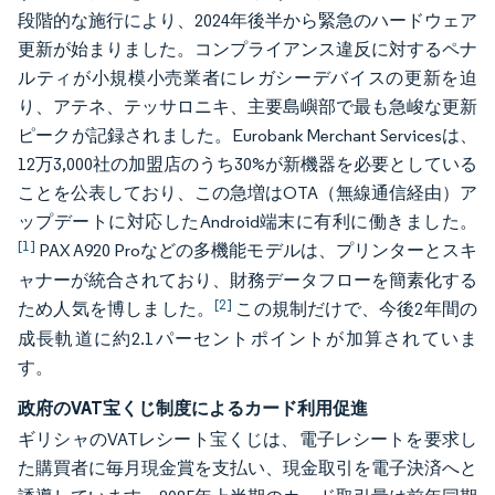
段階的な施行により、2024年後半から緊急のハードウェア
更新が始まりました。コンプライアンス違反に対するペナ
ルティが小規模小売業者にレガシーデバイスの更新を迫
り、アテネ、テッサロニキ、主要島嶼部で最も急峻な更新
ピークが記録されました。Eurobank Merchant Servicesは、
12万3,000社の加盟店のうち30%が新機器を必要としている
ことを公表しており、この急増はOTA（無線通信経由）ア
ップデートに対応したAndroid端末に有利に働きました。
[1]
PAX A920 Proなどの多機能モデルは、プリンターとスキ
ャナーが統合されており、財務データフローを簡素化する
[2]
ため人気を博しました。
この規制だけで、今後2年間の
成長軌道に約2.1パーセントポイントが加算されていま
す。
政府のVAT宝くじ制度によるカード利用促進
ギリシャのVATレシート宝くじは、電子レシートを要求し
た購買者に毎月現金賞を支払い、現金取引を電子決済へと