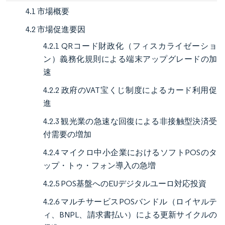
4.1 市場概要
4.2 市場促進要因
4.2.1 QRコード財政化（フィスカライゼーショ
ン）義務化規則による端末アップグレードの加
速
4.2.2 政府のVAT宝くじ制度によるカード利用促
進
4.2.3 観光業の急速な回復による非接触型決済受
付需要の増加
4.2.4 マイクロ中小企業におけるソフトPOSのタ
ップ・トゥ・フォン導入の急増
4.2.5 POS基盤へのEUデジタルユーロ対応投資
4.2.6 マルチサービスPOSバンドル（ロイヤルテ
ィ、BNPL、請求書払い）による更新サイクルの