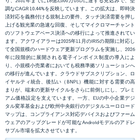
り、2031年までに18億3,000万USDに達する見込みで、堅
調なCAGR 10.44%を反映しています。この拡大は、即時決
済対応を義務付ける規制上の要件、タッチ決済需要を押し
上げる観光業の急速な回復、そしてマイクロマーチャント
のソフトウェアベース決済への移行によって推進されてい
ます。アクワイアラーは2025年11月のIRISの期限に対応し
て全国規模のハードウェア更新プログラムを実施し、2026
年に段階的に展開される電子インボイス制度の導入によ
り、小規模小売業者においても税務準拠ソリューションへ
の移行が進んでいます。クラウドサブスクリプション、ロ
イヤルティ統合、後払い（BNPL）機能に対する需要の高
まりが、端末の更新サイクルをさらに前倒しにし、プレミ
アム価格設定を支えています。一方、EUの中小企業デジ
タル変革基金および欧州中央銀行のデジタルユーロロード
マップは、コンプライアンス対応デバイスおよびファーム
ウェアのアップグレードが可能なAndroidモデルのアドレ
サブル市場を拡大させています。