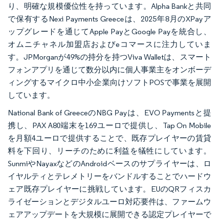
り、明確な規模優位性を持っています。Alpha Bankと共同
で保有するNexi Payments Greeceは、2025年8月のXPayア
ップグレードを通じてApple PayとGoogle Payを統合し、
オムニチャネル加盟店およびeコマースに注力していま
す。JPMorganが49%の持分を持つViva Walletは、スマート
フォンアプリを通じて数分以内に個人事業主をオンボーデ
ィングするマイクロ中小企業向けソフトPOSで事業を展開
しています。
National Bank of GreeceのNBG Payは、EVO Paymentsと提
携し、PAX A80端末を169ユーロで提供し、Tap On Mobile
を月額4ユーロで提供することで、既存プレイヤーの賃貸
料を下回り、リーチのために利益を犠牲にしています。
SunmiやNayaxなどのAndroidベースのサプライヤーは、ロ
イヤルティとテレメトリーをバンドルすることでハードウ
ェア既存プレイヤーに挑戦しています。EUのQRフィスカ
ライゼーションとデジタルユーロ対応要件は、ファームウ
ェアアップデートを大規模に展開できる認定プレイヤーで