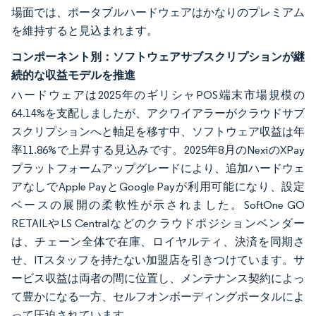
場面では、ポータブルハードウェアはかなりのプレミアム
を維持すると見込まれます。
コンポーネント別：ソフトウェアサブスクリプションが継
続的な収益モデルを推進
ハードウェアは2025年のギリシャPOS端末市場規模の
64.14%を支配しましたが、アクワイアラーがクラウドサブ
スクリプションへと軸足を移す中、ソフトウェア収益は年
率11.86%で上昇する見込みです。2025年8月のNexiのXPay
プラットフォームアップグレードにより、追加ハードウェ
アなしでApple PayとGoogle Payが利用可能になり、設定
ベースの展開の柔軟性が示されました。SoftOne GO
RETAILやLS Centralなどのクラウドポジションベンダー
は、チェーン全体で在庫、ロイヤルティ、決済を同期さ
せ、ITスタッフを持たない加盟店を引きつけています。サ
ービス収益は両者の間に位置し、メンテナンス契約によっ
て豊かになる一方、セルフオンボーディングポータルによ
って圧迫されています。