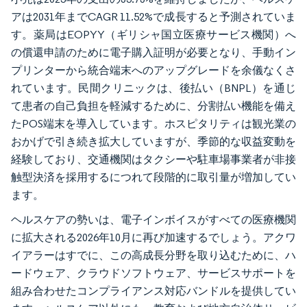
アは2031年までCAGR 11.52%で成長すると予測されていま
す。薬局はEOPYY（ギリシャ国立医療サービス機関）へ
の償還申請のために電子購入証明が必要となり、手動イン
プリンターから統合端末へのアップグレードを余儀なくさ
れています。民間クリニックは、後払い（BNPL）を通じ
て患者の自己負担を軽減するために、分割払い機能を備え
たPOS端末を導入しています。ホスピタリティは観光業の
おかげで引き続き拡大していますが、季節的な収益変動を
経験しており、交通機関はタクシーや駐車場事業者が非接
触型決済を採用するにつれて段階的に取引量が増加してい
ます。
ヘルスケアの勢いは、電子インボイスがすべての医療機関
に拡大される2026年10月に再び加速するでしょう。アクワ
イアラーはすでに、この高成長分野を取り込むために、ハ
ードウェア、クラウドソフトウェア、サービスサポートを
組み合わせたコンプライアンス対応バンドルを提供してい