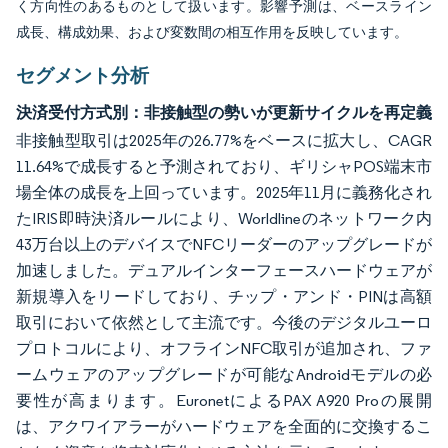
く方向性のあるものとして扱います。影響予測は、ベースライン
成長、構成効果、および変数間の相互作用を反映しています。
セグメント分析
決済受付方式別：非接触型の勢いが更新サイクルを再定義
非接触型取引は2025年の26.77%をベースに拡大し、CAGR
11.64%で成長すると予測されており、ギリシャPOS端末市
場全体の成長を上回っています。2025年11月に義務化され
たIRIS即時決済ルールにより、Worldlineのネットワーク内
43万台以上のデバイスでNFCリーダーのアップグレードが
加速しました。デュアルインターフェースハードウェアが
新規導入をリードしており、チップ・アンド・PINは高額
取引において依然として主流です。今後のデジタルユーロ
プロトコルにより、オフラインNFC取引が追加され、ファ
ームウェアのアップグレードが可能なAndroidモデルの必
要性が高まります。EuronetによるPAX A920 Proの展開
は、アクワイアラーがハードウェアを全面的に交換するこ