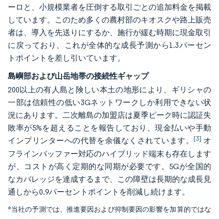
ーロと、小規模業者を圧倒する取引ごとの追加料金を掲載
しています。このため多くの農村部のキオスクや路上販売
者は、導入を先送りにするか、施行が緩む時期に現金取引
に戻っており、これが全体的な成長予測から1.3パーセン
トポイントを差し引いています。
島嶼部および山岳地帯の接続性ギャップ
200以上の有人島と険しい本土の地形により、ギリシャの
一部は信頼性の低い3Gネットワークしか利用できない状
況にあります。二次離島の加盟店は夏季ピーク時に認証失
敗率が5%を超えることを報告しており、現金払いや手動
[3]
インプリンターへの代替を余儀なくされています。
オ
フラインバッファー対応のハイブリッド端末も存在します
が、コストが高く定期的な同期が必要です。5Gが全国的
なカバレッジを達成するまで、この障壁は長期的な成長見
通しから0.9パーセントポイントを削減し続けます。
*当社の予測では、推進要因および抑制要因の影響を加算的ではな