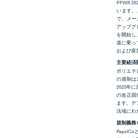
PPWR
います。
で、メー
アップグ
を開始し
道に乗っ
および産
主要経済
ポリエチ
の規制は
2025
の改正固
ます。デ
法域にわ
規制義務
Pepsi