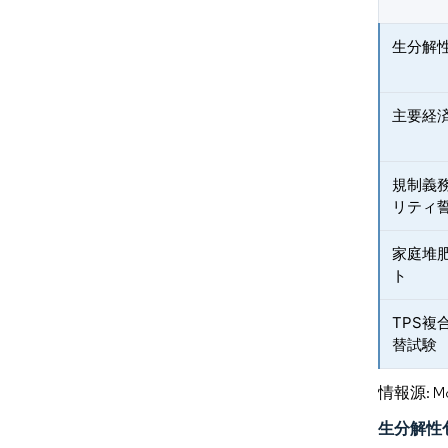
生分解
主要経
規制義
リティ
家庭堆
ト
TPS
替試験
情報源: Mord
生分解性