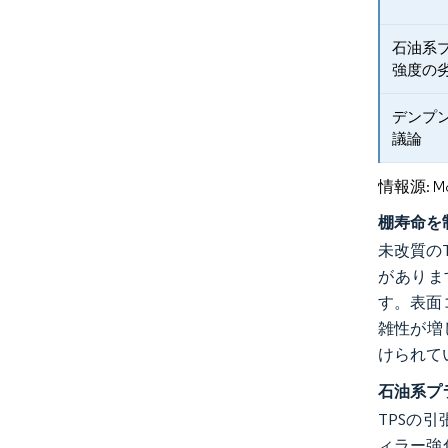
石油系
強度の
デンプ
議論
情報源: Mord
棚寿命を
未改質の
がありま
す。表面
雑性が増
けられて
石油系プ
TPSの
ィラー強