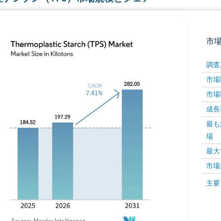
市
調査
市場取
市場取
成長率 
最も
場
画像 © Mordor Intelligence。再利用にはCC BY 4
最大
市場
画像 ©
主要