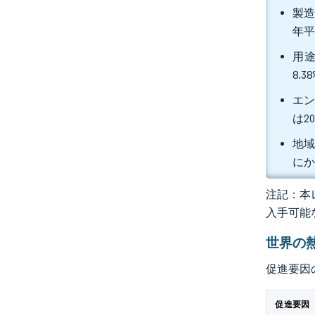
製造
年平
用途
8.
エン
は2
地域
にか
注記：本レ
入手可能
世界の
促進要因
促進要因