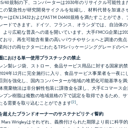
 2025/40規制の下、コンバーターは2030年のリサイクル可
この緊急性が研究開発サイクルを短縮し、材料代替を加速させて
カーはEN 13432およびASTM D6400規格を満たすこと
レードできます。ドイツ、フランス、オランダでは、自治体の有
、より広範な普及への道を開いています。大手FMCG企業は2
ており、再生可能含有量の高いパウチやサシェへと調達の焦点
業向けの両セクターにわたるTPSパッケージンググレードのベ
圏における単一使用プラスチックの禁止
レン製レジ袋、ストロー、食品サービス用品に対する国家的禁
2024年12月に完全施行に入り、食品サービス事業者を一夜
年に罰則を強化し、国内コンバーターが地域の堆肥化可能基準を
体廃棄物法は非分解性包装に課徴金を課し、大手Eコマース企
ンプン樹脂は複数の地域規格の下で認定を取得できるため、サ
[2]
たる需要を取り込むことができます
。
を超えたブランドオーナーのサステナビリティ誓約
CoとMars Wrigleyはそれぞれ、義務付けられた期限より前