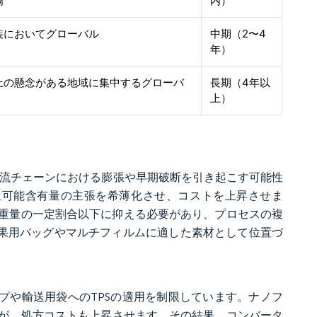
場
内）
装においてグローバル
中期（2〜4
年）
上の懸念がある地域に集中するグローバ
長期（4年以
上）
物流チェーンにおける膨張や早期破断を引き起こす可能性
生可能含有量の主張を希薄化させ、コストを上昇させま
に総重量の一定割合以下に抑える必要があり、プロセスの複
青果用バッグやマルチフィルムに適した素材として位置づ
プや輸送用袋へのTPSの適用を制限しています。ナノフ
が、処方コストも上昇させます。その結果、コンバータ