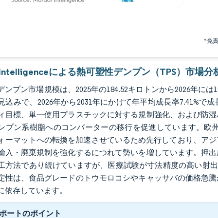
*免
r Intelligenceによる熱可塑性デンプン（TPS）市場分
ンプン市場規模は、2025年の184.52キロトンから2026年には19
見込みで、2026年から2031年にかけて年平均成長率7.41
ィ目標、単一使用プラスチックに対する規制強化、および防湿
ンプン系樹脂へのコンバーターの移行を促進しています。欧州は包
ォーマットへの転換を加速させているため先行しており、アジア
輸入・廃棄規制を強化するにつれて勢いを増しています。押出
工方法であり続けていますが、医療試験が寸法精度の高い射出
定性は、食品グレードのトウモロコシやキャッサバの価格急騰
に依存しています。
ポートのポイント