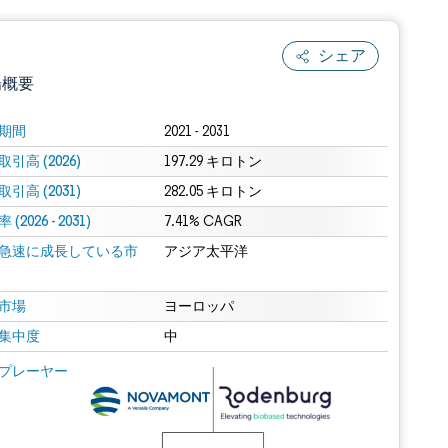
シェア
場概要
期間
2021 - 2031
引高 (2026)
197.29 キロトン
引高 (2031)
282.05 キロトン
(2026 - 2031)
7.41% CAGR
急速に成長している市
アジア太平洋
.0の表示が必要です。
市場
ヨーロッパ
集中度
中
 Mordor Intelligence。再利用にはCC BY 4.0の表示が必要です。
プレーヤー