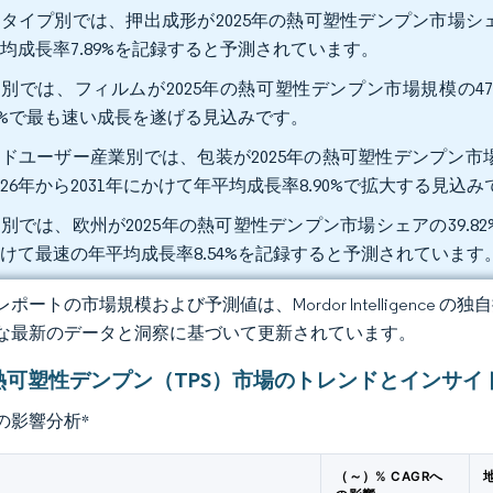
タイプ別では、押出成形が2025年の熱可塑性デンプン市場シェア
均成長率7.89%を記録すると予測されています。
別では、フィルムが2025年の熱可塑性デンプン市場規模の47
38%で最も速い成長を遂げる見込みです。
ドユーザー産業別では、包装が2025年の熱可塑性デンプン市場
026年から2031年にかけて年平均成長率8.90%で拡大する見込
別では、欧州が2025年の熱可塑性デンプン市場シェアの39.8
けて最速の年平均成長率8.54%を記録すると予測されています
ポートの市場規模および予測値は、Mordor Intelligence
な最新のデータと洞察に基づいて更新されています。
熱可塑性デンプン（TPS）市場のトレンドとインサイ
の影響分析
*
（～）% CAGRへ