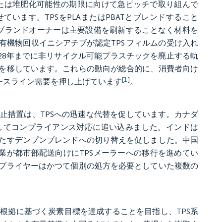
能性または堆肥化可能性の期限に向けて急ピッチで取り組んで
います。TPSをPLAまたはPBATとブレンドすること
ができ、ブランドオーナーは主要設備を刷新することなく材料を
機物回収イニシアチブが認定TPS フィルムの受け入れ
028年までに非リサイクル可能プラスチックを廃止する軌
を移しています。これらの動向が総合的に、消費者向け
[1]
ースライン需要を押し上げています
。
止措置は、TPSへの迅速な代替を促しています。カナダ
にしてコンプライアンス対応に追い込みました。インドは
満たすデンプンブレンドへの切り替えを促しました。中国
業が都市部配送向けにTPSメーラーへの移行を進めてい
プライヤーはかつて個別の処方を必要としていた複数の
に科学的根拠に基づく炭素目標を達成することを目指し、TPS系