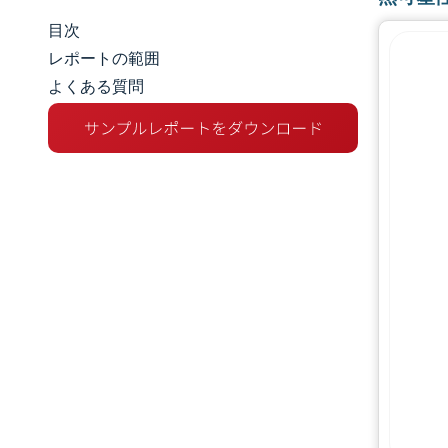
目次
市場規模とシェア
レポートの範囲
よくある質問
市場分析
トレンドとインサイト
セグメント分析
地理分析
競争環境
主要プレーヤー
業界の動向