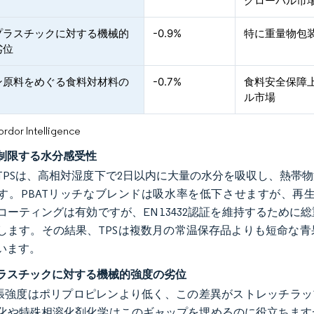
グローバル市
プラスチックに対する機械的
-0.9%
特に重量物包
劣位
ン原料をめぐる食料対材料の
-0.7%
食料安全保障
ル市場
or Intelligence
制限する水分感受性
TPSは、高相対湿度下で2日以内に大量の水分を吸収し、熱帯
す。PBATリッチなブレンドは吸水率を低下させますが、再
コーティングは有効ですが、EN 13432認証を維持するため
します。その結果、TPSは複数月の常温保存品よりも短命な
います。
ラスチックに対する機械的強度の劣位
引張強度はポリプロピレンより低く、この差異がストレッチラッ
化や特殊相溶化剤化学はこのギャップを埋めるのに役立ちます