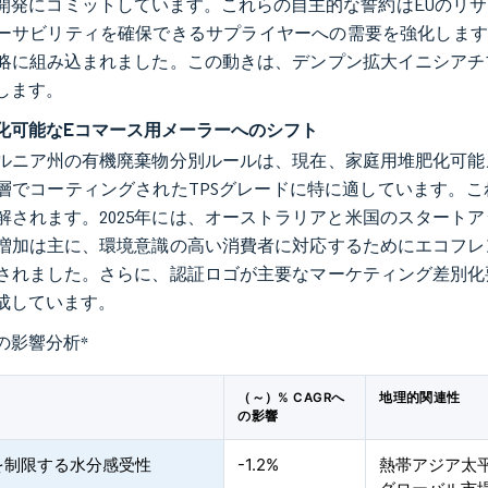
開発にコミットしています。これらの自主的な誓約はEUのリ
ーサビリティを確保できるサプライヤーへの需要を強化します。
略に組み込まれました。この動きは、デンプン拡大イニシアチ
します。
化可能なEコマース用メーラーへのシフト
ルニア州の有機廃棄物分別ルールは、現在、家庭用堆肥化可能
層でコーティングされたTPSグレードに特に適しています。こ
解されます。2025年には、オーストラリアと米国のスタート
増加は主に、環境意識の高い消費者に対応するためにエコフレ
されました。さらに、認証ロゴが主要なマーケティング差別化
成しています。
の影響分析
*
（～）% CAGRへ
地理的関連性
の影響
を制限する水分感受性
-1.2%
熱帯アジア太