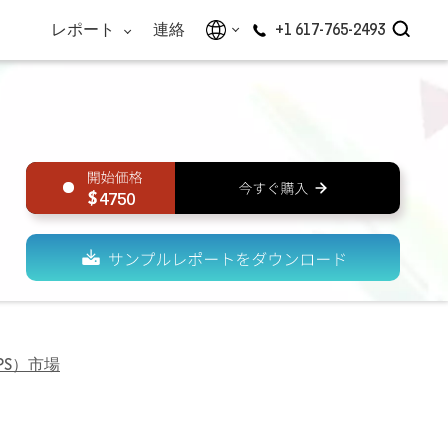
レポート
連絡
+1 617-765-2493
4750
PS）市場