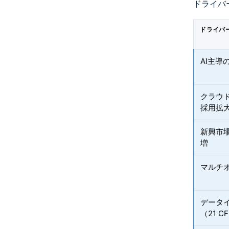
ドライバ
ドライバ
AI主
クラウド
採用拡
新興市
増
マルチ
データ
（21 CF