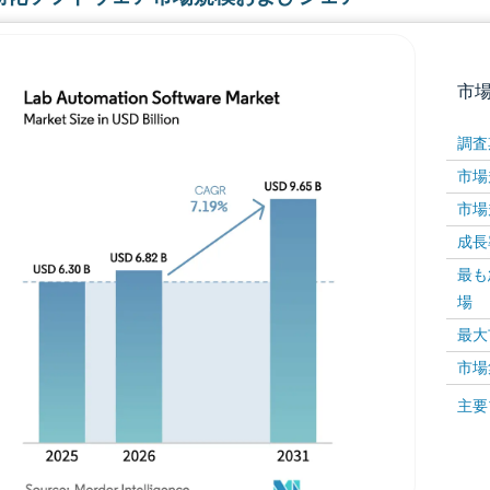
市
調査
市場規
市場規
成長率 
最も
場
画像 © Mordor Intelligence。再利用にはCC BY 4
最大
市場
画像 ©
主要