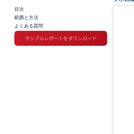
目次
市場規模とシェア
範囲と方法
よくある質問
市場分析
トレンドとインサイト
セグメント分析
地理分析
規制環境
バリューチェーン分析
競争環境
主要プレーヤー