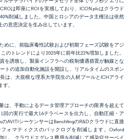
より、マルチテラバイトのデータセット全体でサブ秒クエリに
は即座にROIを実感しており、ICON plcはクラウド
40%削減しました。中国とロシアのデータ主権法は依然
上の意思決定を生み出しています。
ために、前臨床毒性試験および初期フェーズ試験をアジ
、このトレンドにより2025年に前年比22%増加しました。
接投資を誘致し、製薬インフラへの税制優遇措置が触媒とな
5,000平方フィートの追加自動化施設を開設し、リアルタイムのスポン
長は、大規模な理系大学院生の人材プールとICHアライ
ます。
量は、手動によるデータ管理アプローチの限界を超えて
Plusは、1回の実行で最大16テラベースを出力し、自動圧縮・ア
sのAVITIシーケンサーはBenchlingのR&Dクラウドに直接
ォマティクスのバックログを削減します。Oxford
ジュールを追加し、クラウドエグレス費用を削減して感染症サーベイ