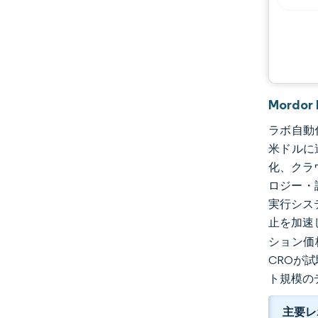
機会と展望
業界の動向
Mordo
ラボ自動化
米ドルに
化、クラ
ロジー・
実行シス
止を加速
ション価
CROが
ト規模の
主要レ