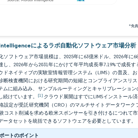
*免
r Intelligenceによるラボ自動化ソフトウェア市場分析
ソフトウェア市場規模は、2025年に63億米ドル、2026年に68億2
達し、2026年から2031年にかけて年平均成長率7.19%で
ウドネイティブの実験室情報管理システム（LIMS）の普及、
診断検査機関における研究期間の短縮とコンプライアンスリス
テムに組み込み、サンプルルーティングとキャリブレーションの自動化
[1]
し続けています。
クラウド展開はすでにLIMSインストール
格設定が受託研究機関（CRO）のマルチサイトデータワーク
試験コスト削減を求める欧米スポンサーを引き付けるにつれて
データセットを統括できるソフトウェアを必要としています。
ポートのポイント