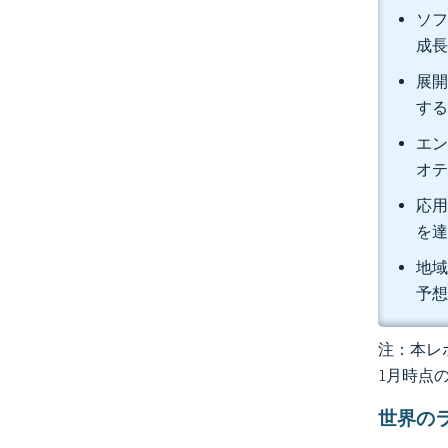
ソフ
成
展開
す
エン
オテ
応用
を
地域
予
注：本レポ
1月時点
世界の