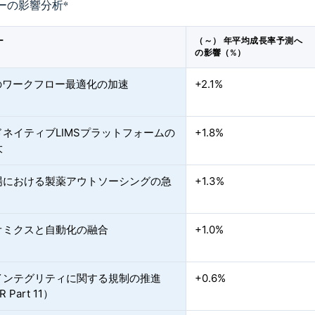
ーの影響分析
*
ー
（～） 年平均成長率予測へ
の影響（%）
導のワークフロー最適化の加速
+2.1%
ネイティブLIMSプラットフォームの
+1.8%
大
場における製薬アウトソーシングの急
+1.3%
オミクスと自動化の融合
+1.0%
インテグリティに関する規制の推進
+0.6%
R Part 11）