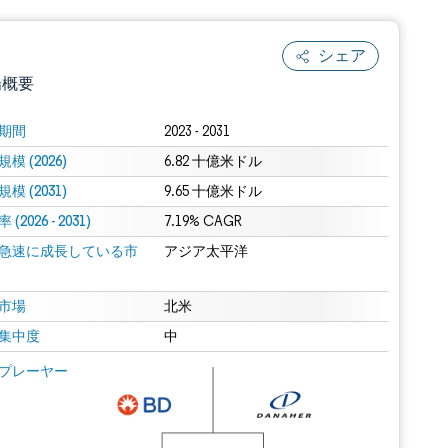
シェア
場概要
期間
2023 - 2031
模 (2026)
6.82 十億米ドル
模 (2031)
9.65 十億米ドル
(2026 - 2031)
7.19% CAGR
急速に成長している市
アジア太平洋
.0の表示が必要です。
市場
北米
集中度
中
 Mordor Intelligence。再利用にはCC BY 4.0の表示が必要です。
プレーヤー