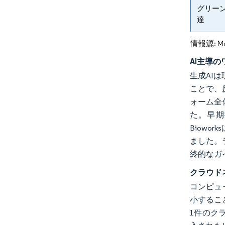
グリー
達
情報源: Mord
AI主導
生成AI
ことで、反復
ォーム全
た。早期
Biow
ました。
終的なガ
クラウド
コンピュ
小すること
1件のクラ