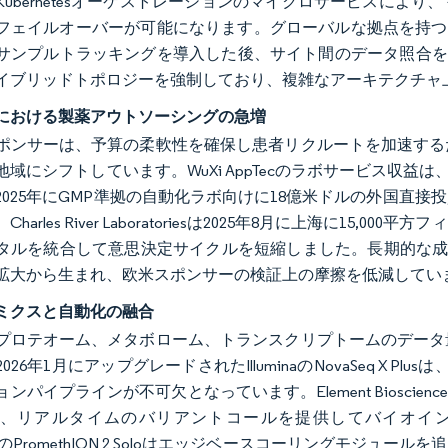
Kubernetesオーケストレーションのマイクロサービスに
フェイルオーバーが可能になります。グローバルな拠点を持つCRO
サンプルトラッキングを導入した後、サイト間のデータ照合を
イブリッドトポロジーを強制しており、複雑なアーキテクチャ
における製薬アウトソーシングの急増
ポンサーは、予算の柔軟性を確保し患者リクルートを加速する
域にシフトしています。WuXi AppTecのラボサービス収益は
2025年にGMP準拠の自動化ラボ向けに18億米ドルの外国直
Charles River Laboratoriesは2025年8月に上海に1
タルを統合して意思決定サイクルを短縮しました。長期的な成
拡大から生まれ、欧米スポンサーの検証上の摩擦を低減してい
ミクスと自動化の融合
プロテオーム、メタボローム、トランスクリプトームのデータ
026年1月にアップグレードされたIlluminaのNovaSeq X 
ンパイプラインが不可欠となっています。Element Bioscience
、リアルタイムのバリアントコールを提供してバイオインフ
oreのPromethION 2 Soloはエッジベースコーリングモ