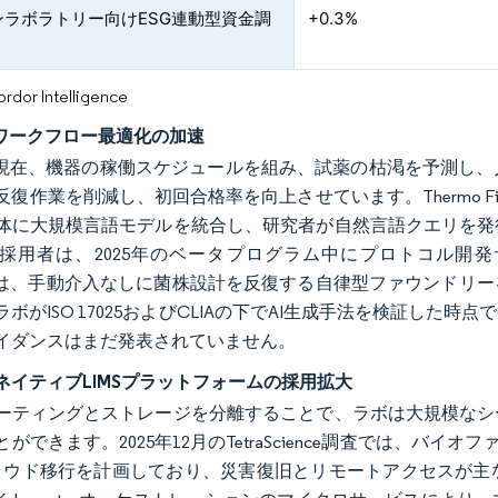
ンラボラトリー向けESG連動型資金調
+0.3%
or Intelligence
のワークフロー最適化の加速
は現在、機器の稼働スケジュールを組み、試薬の枯渇を予測し
作業を削減し、初回合格率を向上させています。Thermo Fisher Scien
体に大規模言語モデルを統合し、研究者が自然言語クエリを発
採用者は、2025年のベータプログラム中にプロトコル開発サ
orksは、手動介入なしに菌株設計を反復する自律型ファウンド
ラボがISO 17025およびCLIAの下でAI生成手法を検証し
イダンスはまだ発表されていません。
ネイティブLIMSプラットフォームの採用拡大
ーティングとストレージを分離することで、ラボは大規模なシ
ができます。2025年12月のTetraScience調査では、バイ
ウド移行を計画しており、災害復旧とリモートアクセスが主な動機として