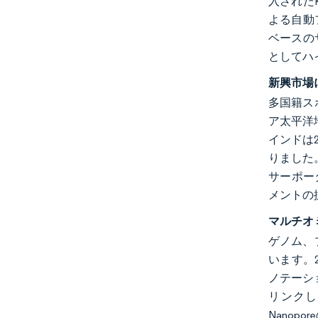
入された
よる自動
ベースの
としてハ
新興市場
多国籍ス
ア太平洋地
インドは
りました。
サーポー
メントの
マルチオ
ゲノム、
います。2
ノテーショ
リンクし
Nanop