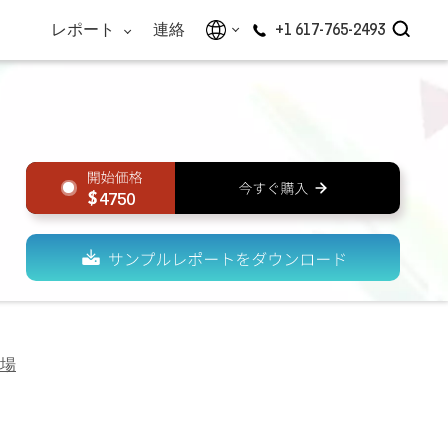
レポート
連絡
+1 617-765-2493
4750
場