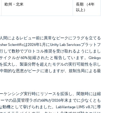
欧州・北米
長期 （4年
以上）
、人間によるレビュー前に異常なピークにフラグを立てる
tificは2026年1月にUnity Lab Servicesプラットフ
行して数秒でプロトコル推奨を受け取れるようにしまし
イクルが60%短縮されたと報告しています。Ginkgo
リーを拡大し、製薬分野を超えたモデルの実行可能性を示し
た時点で中期的な恩恵がピークに達しますが、規制当局による最
ーケンシング実行時にリソースを拡張し、閑散時には縮
オファーマの品質管理ラボの68%が2026年末までに少なくとも
挙げられました。LabVantage LIMS v8.7に導