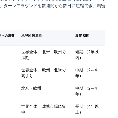
、ターンアラウンドを数週間から数日に短縮でき、精密
測への影響
地理的 関連性
影響 期間
世界全体、 北米・欧州で
短期 （2年以
深刻
内）
世界全体、 欧州・北米で
中期 （2～4
高まり
年）
北米・欧州
中期 （2～4
年）
世界全体、 成熟市場に集
長期 （4年以
中
上）