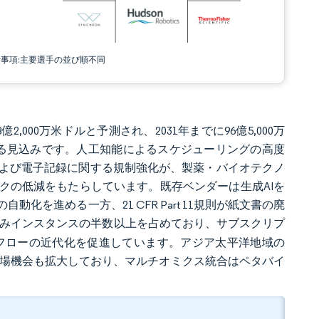
責事項:主要選手の並び順不同
,000万米ドルと予測され、2031年までに96億5,000万
成長する見込みです。人工知能によるスケジューリングの高度
および電子記録に関する規制強化が、製薬・バイオテクノ
クの低減をもたらしています。既存ベンダーは生成AIを
を進める一方、21 CFR Part 11規則が紙文書の廃
済みインスタンスの半数以上を占めており、サブスクリプ
フローの近代化を促進しています。アジア太平洋地域の
市場機会も拡大しており、マルチオミクス統合はペタバイ