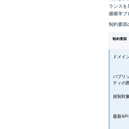
ランスを
腫瘍学プ
制約要因
制約要因
ドメイ
パブリ
ティの
規制対
最新AP