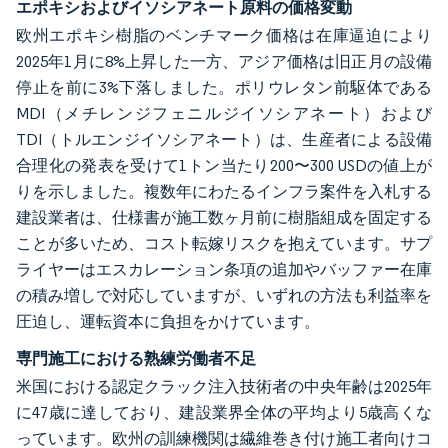
エポキシおよびイソシアネート原料の価格変動
欧州エポキシ樹脂のベンチマーク価格は在庫逼迫により
2025年1月に8%上昇した一方、アジア価格は旧正月の設備
停止を前に3%下落しました。ポリウレタン前駆体である
MDI（メチレンジフェニルジイソシアネート）および
TDI（トルエンジイソシアネート）は、生産者による設備
合理化の発表を受けて1トン当たり200〜300 USDの値上が
りを示しました。複数年にわたるインフラ案件を入札する
建設業者は、仕様書が施工数ヶ月前に樹脂組成を固定する
ことが多いため、コスト転嫁リスクを抱えています。サプ
ライヤーはエスカレーション条項の追加やバッファー在庫
の積み増しで対応していますが、いずれの方法も利益率を
圧迫し、運転資本に負担をかけています。
専門施工における熟練労働者不足
米国における認定クラック注入技術者の中央年齢は2025年
に47歳に達しており、建設業界全体の平均より5歳高くな
っています。欧州の訓練機関は繊維巻き付け施工者向けコ