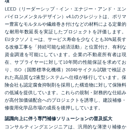
項
LEED（リーダーシップ・イン・エナジー・アンド・エン
バイロンメンタルデザイン）v4.1のクレジットは、ポリマ
ー豊富なモルタルや繊維巻き付けなどの材料による定量的
な耐用年数延長を実証したプロジェクトを評価します。
EUタクソノミーは、サービス寿命を少なくとも30%延長す
る改修工事を「持続可能な経済活動」と位置付け、有利な
資金調達を可能にしています。企業の不動産所有者は現
在、サプライヤーに対して10年間の性能保証を求めてお
り、ISO（国際標準化機構）20340サイクル試験で検証さ
れた高品質な2液型システムへ仕様が移行しています。保
険会社も認定腐食抑制剤を採用した構造物に対して保険料
の低減を提供しています。これらの規制・財務的な仕組み
が高付加価値配合へのプロジェクトを誘導し、建設補修・
修復用化学品市場の成長を後押ししています。
認識向上に伴う専門補修ソリューションの普及拡大
コンサルティングエンジニアは、汎用的な薄塗り補修か