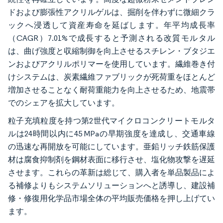
ドおよび膨張性アクリルゲルは、掘削を伴わずに微細クラ
ックへ浸透して資産寿命を延ばします。年平均成長率
（CAGR）7.01%で成長すると予測される改質モルタル
は、曲げ強度と収縮制御を向上させるスチレン・ブタジエ
ンおよびアクリルポリマーを使用しています。繊維巻き付
けシステムは、炭素繊維ファブリックが死荷重をほとんど
増加させることなく耐荷重能力を向上させるため、地震帯
でのシェアを拡大しています。
粒子充填粒度を持つ第2世代マイクロコンクリートモルタ
ルは24時間以内に45 MPaの早期強度を達成し、交通車線
の迅速な再開放を可能にしています。亜鉛リッチ鉄筋保護
材は腐食抑制剤を鋼材表面に移行させ、塩化物攻撃を遅延
させます。これらの革新は総じて、購入者を単品製品によ
る補修よりもシステムソリューションへと誘導し、建設補
修・修復用化学品市場全体の平均販売価格を押し上げてい
ます。