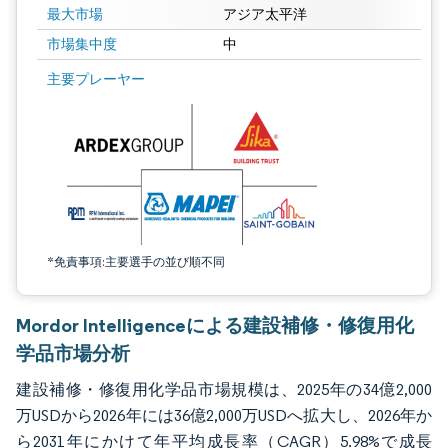
最大市場
アジア太平洋
市場集中度
中
画像 © Mordor Intelligence。再利用にはCC BY 4.0の表示が必要です。
主要プレーヤー
*免責事項:主要選手の並び順不同
Mordor Intelligenceによる建設補修・修復用化
学品市場分析
建設補修・修復用化学品市場規模は、2025年の34億2,000
万USDから2026年には36億2,000万USDへ拡大し、2026年か
ら2031年にかけて年平均成長率（CAGR）5.98%で成長