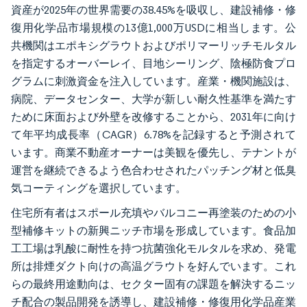
資産が2025年の世界需要の38.45%を吸収し、建設補修・修
復用化学品市場規模の13億1,000万USDに相当します。公
共機関はエポキシグラウトおよびポリマーリッチモルタル
を指定するオーバーレイ、目地シーリング、陰極防食プロ
グラムに刺激資金を注入しています。産業・機関施設は、
病院、データセンター、大学が新しい耐久性基準を満たす
ために床面および外壁を改修することから、2031年に向け
て年平均成長率（CAGR）6.78%を記録すると予測されて
います。商業不動産オーナーは美観を優先し、テナントが
運営を継続できるよう色合わせされたパッチング材と低臭
気コーティングを選択しています。
住宅所有者はスポール充填やバルコニー再塗装のための小
型補修キットの新興ニッチ市場を形成しています。食品加
工工場は乳酸に耐性を持つ抗菌強化モルタルを求め、発電
所は排煙ダクト向けの高温グラウトを好んでいます。これ
らの最終用途動向は、セクター固有の課題を解決するニッ
チ配合の製品開発を誘導し、建設補修・修復用化学品産業