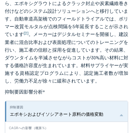
ら、エポキシグラウトによるクラック封止や炭素繊維巻き
付けなどのシステム設計ソリューションへと移行していま
す。自動車道高架橋でのフィールドトライアルでは、ポリ
マー改質モルタルが点検間隔を5年延長することが示され
[2]
ています
。メーカーはデジタルセミナーを開催し、建設
業者に混合比率および表面処理についてのトレーニングを
行い、施工者の信頼と採用を促進しています。その結果、
ダウンタイムを半減させながらコストが30%高い材料に対
する価格許容度が生まれています。材料サプライヤーが実
施する資格認定プログラムにより、認定施工者数が増加
し、労働力不足が徐々に緩和されています。
抑制要因影響分析
*
エポキシおよびイソシアネート原料の価格変動