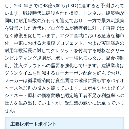
し、2031年までに48億5,000万USDに達すると予測されて
います。戦後時代に建設された橋梁、トンネル、建築物が
同時に耐用年数の終わりを迎えており、一方で景気刺激策
を背景とした近代化プログラムが所有者に対して再建では
なく修復を促しています。アジア全域における急速な都市
化、中東における大規模プロジェクト、および実証済みの
耐用年数延長に対してクレジットを付与する厳格なグリー
ンビルディング規則が、ポリマー強化モルタル、腐食抑制
剤、注入グラウトへの需要を強化しています。建設業者は
ダウンタイムを削減するローカーボン配合を好んでおり、
メーカーは循環経済向け資金調達の確保に貢献するバイオ
ベース添加剤の投入を競っています。エポキシおよびイソ
シアネート原料の価格変動と認定施工者不足が利益率への
圧力を生み出していますが、受注残の減少には至っていま
せん。
主要レポートポイント