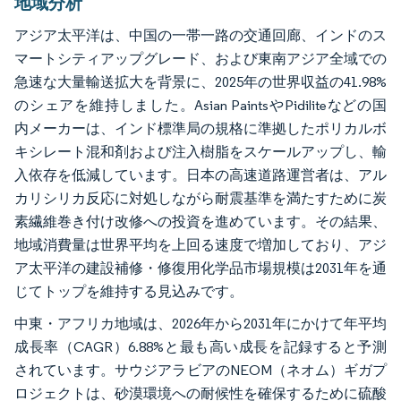
地域分析
アジア太平洋は、中国の一帯一路の交通回廊、インドのス
マートシティアップグレード、および東南アジア全域での
急速な大量輸送拡大を背景に、2025年の世界収益の41.98%
のシェアを維持しました。Asian PaintsやPidiliteなどの国
内メーカーは、インド標準局の規格に準拠したポリカルボ
キシレート混和剤および注入樹脂をスケールアップし、輸
入依存を低減しています。日本の高速道路運営者は、アル
カリシリカ反応に対処しながら耐震基準を満たすために炭
素繊維巻き付け改修への投資を進めています。その結果、
地域消費量は世界平均を上回る速度で増加しており、アジ
ア太平洋の建設補修・修復用化学品市場規模は2031年を通
じてトップを維持する見込みです。
中東・アフリカ地域は、2026年から2031年にかけて年平均
成長率（CAGR）6.88%と最も高い成長を記録すると予測
されています。サウジアラビアのNEOM（ネオム）ギガプ
ロジェクトは、砂漠環境への耐候性を確保するために硫酸