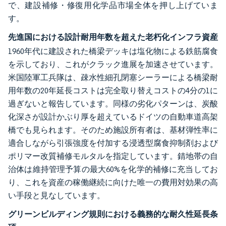
で、建設補修・修復用化学品市場全体を押し上げていま
す。
先進国における設計耐用年数を超えた老朽化インフラ資産
1960年代に建設された橋梁デッキは塩化物による鉄筋腐食
を示しており、これがクラック進展を加速させています。
米国陸軍工兵隊は、疎水性細孔閉塞シーラーによる橋梁耐
用年数の20年延長コストは完全取り替えコストの4分の1に
過ぎないと報告しています。同様の劣化パターンは、炭酸
化深さが設計かぶり厚を超えているドイツの自動車道高架
橋でも見られます。そのため施設所有者は、基材弾性率に
適合しながら引張強度を付加する浸透型腐食抑制剤および
ポリマー改質補修モルタルを指定しています。錆地帯の自
治体は維持管理予算の最大60%を化学的補修に充当してお
り、これを資産の稼働継続に向けた唯一の費用対効果の高
い手段と見なしています。
グリーンビルディング規則における義務的な耐久性延長条