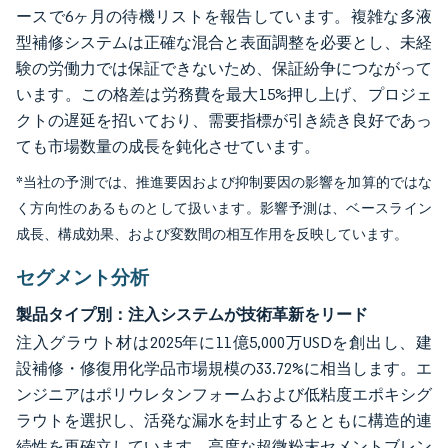
ースで6ヶ月の待機リストを報告しています。複雑な多液
型補修システムは正確な混合と表面調整を必要とし、未経
験の労働力では保証できないため、保証紛争につながって
います。この格差は労務費を最大15%押し上げ、プロジェ
クトの遅延を招いており、需要指標が引き続き良好であっ
ても市場数量の成長を鈍化させています。
*当社の予測では、推進要因および抑制要因の影響を加算的ではな
く方向性のあるものとして扱います。影響予測は、ベースライン
成長、構成効果、および変数間の相互作用を反映しています。
セグメント分析
製品タイプ別：注入システムが技術革新をリード
注入グラウト材は2025年に11億5,000万USDを創出し、建
設補修・修復用化学品市場規模の33.72%に相当します。エ
ンジニアはポリウレタンフォームおよび低粘度エポキシグ
ラウトを選択し、活発な漏水を封止するとともに構造的連
続性を再確立しています。高度な超微粉末セメントブレン