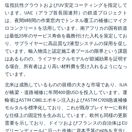
塩抵抗性グラウトおよびUV安定コーティングを指定して
います。UAE（アラブ首長国連邦）の鉄道プロジェクト
は、夜間8時間の作業窓内でトンネル覆工の補修にマイク
ロコンクリートを活用しています。南アフリカの国有鉄道
は最低25年のサービス寿命を義務付けた入札を策定してお
り、サプライヤーに高品質な2液型システムの採用を促し
ています。輸入物流と認定施工者プールの限界という課題
はあるものの、ライフサイクルモデルが節減効果を証明す
る場合、所有者はより高い材料費を受け入れるようになっ
ています。
北米は成熟しているものの規模の大きな市場であり、IIJA
が橋梁・道路補修に年間400億USDを投入しています。運
輸省はASTM C881エポキシ注入およびASTM C928急速補修
モルタルを標準化しており、これが既存プレイヤーに有利
な仕様上の固定性を生み出しています。欧州も同様の更新
需要を示しており、ドイツおよびフランスの自治体はEU
グリーンディールに沿った改修に資本予算の60%を充当し