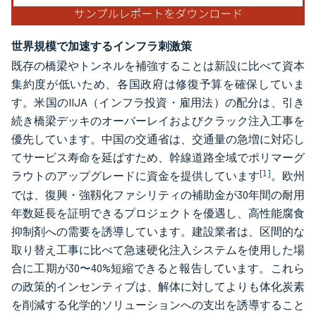
世界規模で加速するインフラ刺激策
既存の橋梁やトンネルを補強することは新設に比べて資本
集約度が低いため、各国政府は修復予算を確保していま
す。米国のIIJA（インフラ投資・雇用法）の配分は、引き
続き橋梁デッキのオーバーレイおよびクラック注入工事を
優先しています。中国の交通省は、交通量の急増に対応し
てサービス寿命を延ばすため、幹線道路全域でポリマーグ
[1]
ラウトのアップグレードに資金を提供しています
。欧州
では、復興・強靱化ファシリティの補助金が30年間の耐用
年数延長を証明できるプロジェクトを優遇し、高性能腐食
抑制剤への需要を誘導しています。建設業者は、区間的な
取り替え工事に比べて急速硬化注入システムを使用した場
合に工期が30〜40%短縮できると報告しています。これら
の政策的インセンティブは、解体に対してよりも体化炭素
を削減する化学的ソリューションへの支出を誘導すること