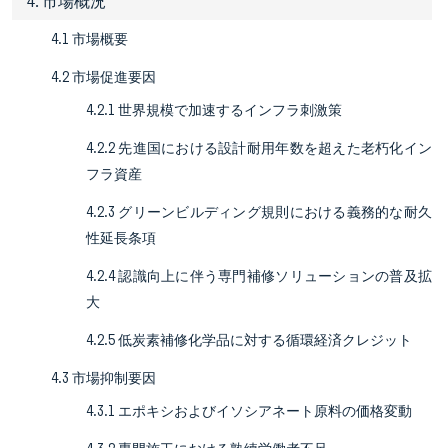
4. 市場概況
4.1 市場概要
4.2 市場促進要因
4.2.1 世界規模で加速するインフラ刺激策
4.2.2 先進国における設計耐用年数を超えた老朽化イン
フラ資産
4.2.3 グリーンビルディング規則における義務的な耐久
性延長条項
4.2.4 認識向上に伴う専門補修ソリューションの普及拡
大
4.2.5 低炭素補修化学品に対する循環経済クレジット
4.3 市場抑制要因
4.3.1 エポキシおよびイソシアネート原料の価格変動