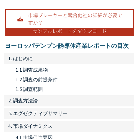
画像 © Mordor Intelligence。再利用にはCC BY 4.0の表示が必要です。
ヨーロッパデンプン誘導体産業レポートの目次
1. はじめに
1.1 調査成果物
1.2 調査の前提条件
1.3 調査範囲
2. 調査方法論
3. エグゼクティブサマリー
4. 市場ダイナミクス
4.1 市場促進要因