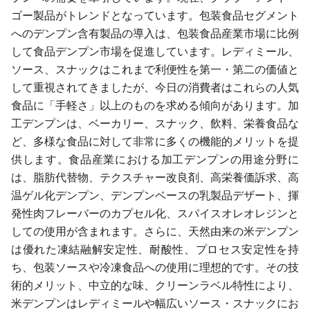
ゴー製品がトレンドとなっています。包装食品セグメント
へのデンプン含有製品の導入は、包装食品産業市場に比例
して食品デンプン市場を促進しています。レディミール、
ソース、スナックはこれまで利便性を第一・第二の価値と
して重視されてきましたが、今日の消費者はこれらの人気
食品に「手軽さ」以上のものを求める傾向があります。加
工デンプンは、ベーカリー、スナック、飲料、栄養食品な
ど、多様な食品に対して非常に多くの機能的メリットを提
供します。食品産業における加工デンプンの用途分野に
は、脂肪代替物、テクスチャー改良剤、高栄養価訴求、高
温ゲル化デンプン、デンプンベースの乳製品デザート、揮
発性肉フレーバーのカプセル化、スパイスオレオレジンと
しての使用が含まれます。さらに、天然由来の米デンプン
は優れた凍結融解安定性、耐酸性、プロセス安定性を持
ち、包装ソースや冷凍食品への使用に理想的です。その技
術的メリット、中立的な味、クリーンラベル特性により、
米デンプンはレディミールや幅広いソース・スナックにお