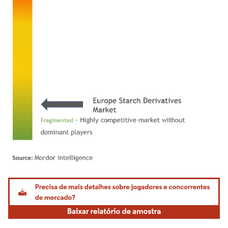
Imagem © Mordor Intelligence. O reuso requer atribuição conforme CC BY 4.0.