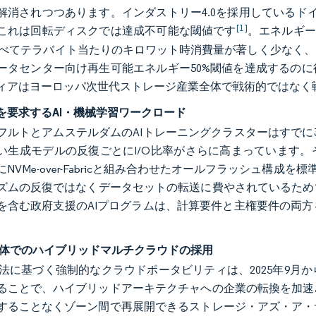
解消されつつあります。インダストリー4.0を採用しているド
[1]
これは回転ディスクでは達成不可能な閾値です
。エネルギー
比べてテラバイト当たりのキロワット時消費量が著しく少なく、
ータセンター向け再生可能エネルギー50%閾値を達成するの
ィアはヨーロッパ次世代ストレージ産業全体で戦術的ではなく
を要求するAI・機械学習ワークロード
フルトとアムステルダムのAIトレーニングクラスターはすでに
い生成モデルの反復ごとにI/O比率がさらに高まっています
NVMe-over-Fabricと組み合わせたオールフラッシュ構
ズムの反復ではなくデータセットの転送に費やされているためで
を含む政府支援のAIプログラムは、計算要件と主権要件の両
全体でのハイブリッドマルチクラウドの採用
タ法に基づく強制的なクラウドポータビリティは、2025年9月
ることで、ハイブリッドアーキテクチャへの企業の転換を加速
することなくゾーン間で再展開できるストレージ・アズ・ア・