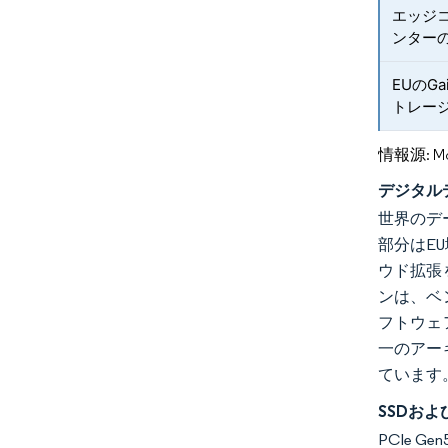
エッジ
ンター
EUのG
トレー
情報源: Mord
デジタル
世界のデ
部分はE
ウド拡張
ンは、ベ
フトウェ
一のアー
ています
SSDお
PCIe