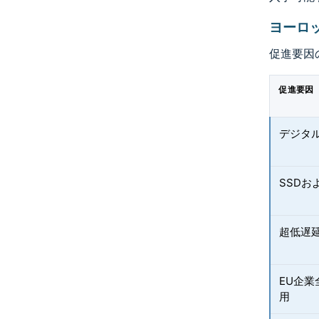
ヨーロ
促進要因
促進要因
デジタ
SSDお
超低遅
EU企
用