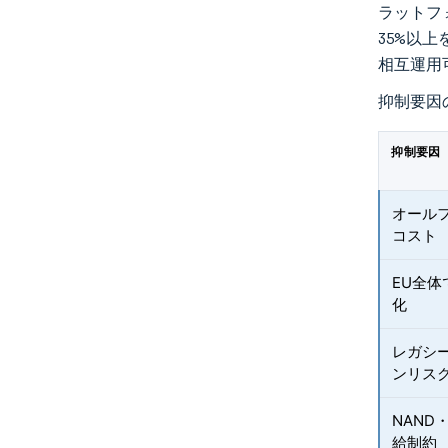
ラットフ
35%以上
相互運用
抑制要因
抑制要因
オール
コスト
EU全
化
レガシ
ンリス
NAND
給制約