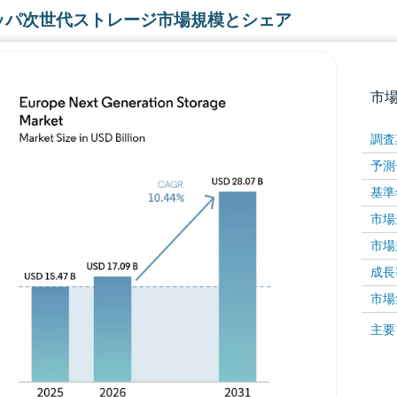
ッパ次世代ストレージ市場規模とシェア
市
調査
予測
基準
市場規
市場規
成長率 
画像 © Mordor Intelligence。再利用にはCC BY 4
市場
画像 ©
主要