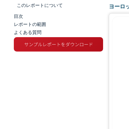
このレポートについて
ヨーロ
目次
市場規模とシェア
レポートの範囲
よくある質問
市場分析
トレンドとインサイト
セグメント分析
地理分析
競争環境
主要プレーヤー
業界の動向