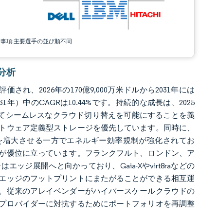
責事項:主要選手の並び順不同
場分析
され、2026年の170億9,000万米ドルから2031年には
1年）中のCAGRは10.44%です。持続的な成長は、2025
してシームレスなクラウド切り替えを可能にすることを義
トウェア定義型ストレージを優先しています。同時に、
を増大させる一方でエネルギー効率規制が強化されてお
が優位に立っています。フランクフルト、ロンドン、ア
展開へと向かっており、Gaia-Xやvirt8raなどの
エッジのフットプリントにまたがることができる相互運
。従来のアレイベンダーがハイパースケールクラウドの
プロバイダーに対抗するためにポートフォリオを再調整