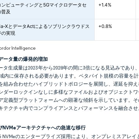
コンピューティングと5Gマイクロデータセ
+1.4%
の普及
aia-XとデータActによるソブリンクラウドス
+0.8%
ジの実現
or Intelligence
データ量の爆発的増加
ータ生成量は2023年から2028年の間に3倍になる見込みであ
U域内に保存される必要があります。ペタバイト規模の容量を
を組み合わせたハイブリッドトポロジーを展開し、遅延を抑え
ンダーロックインなしに多様なファイルおよびオブジェクトワ
ア定義型プラットフォームへの顕著な傾斜を示しています。そ
キテクチャ内でコンプライアンスとパフォーマンスを融合させ
。
よびNVMeアーキテクチャへの急速な移行
 Gen5 NVMeのエンタープライズ採用により、オンプレミス