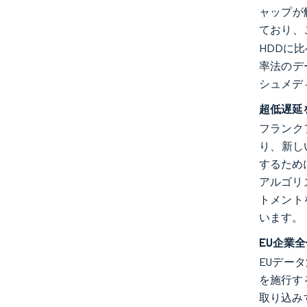
ャップが
ており、
HDDに
率法のデ
シュメデ
超低遅延
フランク
り、新し
するために
アルゴリ
トメント
います。
EU企業
EUデー
を施行す
取り込み