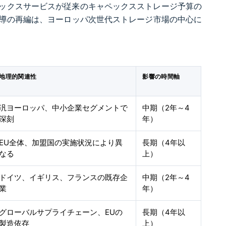
ペックスサービスが従来のキャペックスストレージ予算の
この政策主導の再編は、ヨーロッパ次世代ストレージ市場の中心に
地理的関連性
影響の時間軸
汎ヨーロッパ、中小企業セグメントで
中期（2年～4
深刻
年）
EU全体、加盟国の実施状況により異
長期（4年以
なる
上）
ドイツ、イギリス、フランスの既存企
中期（2年～4
業
年）
グローバルサプライチェーン、EUの
長期（4年以
製造依存
上）