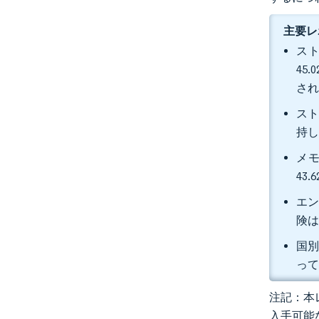
主要レ
スト
45
さ
スト
持し
メモ
43
エン
険は
国別
っ
注記：本レ
入手可能