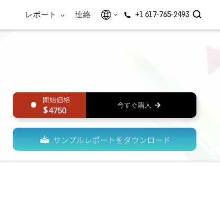
レポート
連絡
+1 617-765-2493
4750