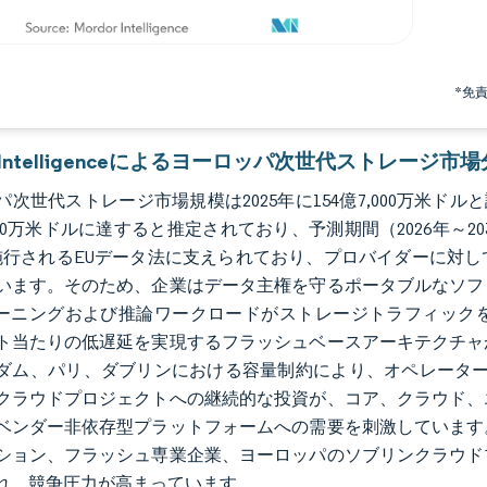
*免
or Intelligenceによるヨーロッパ次世代ストレージ市
次世代ストレージ市場規模は2025年に154億7,000万米ドルと評価
,000万米ドルに達すると推定されており、予測期間（2026年～203
施行されるEUデータ法に支えられており、プロバイダーに対
います。そのため、企業はデータ主権を守るポータブルなソフ
レーニングおよび推論ワークロードがストレージトラフィック
ト当たりの低遅延を実現するフラッシュベースアーキテクチャ
ダム、パリ、ダブリンにおける容量制約により、オペレーターはエッジ
クラウドプロジェクトへの継続的な投資が、コア、クラウド、
ベンダー非依存型プラットフォームへの需要を刺激しています
ション、フラッシュ専業企業、ヨーロッパのソブリンクラウド
れ、競争圧力が高まっています。