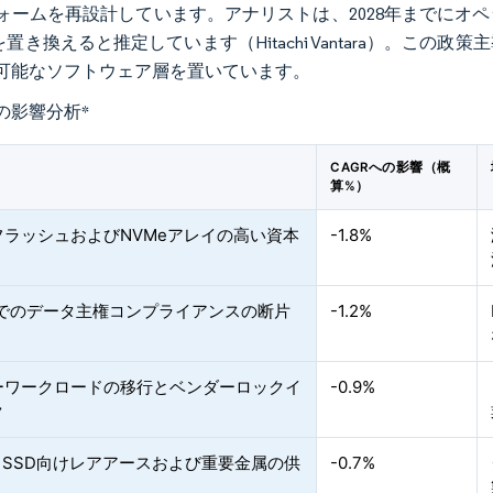
ォームを再設計しています。アナリストは、2028年までにオ
を置き換えると推定しています（Hitachi Vantara）。
可能なソフトウェア層を置いています。
の影響分析
*
CAGRへの影響（概
算%）
フラッシュおよびNVMeアレイの高い資本
-1.8%
体でのデータ主権コンプライアンスの断片
-1.2%
ーワークロードの移行とベンダーロックイ
-0.9%
ク
・SSD向けレアアースおよび重要金属の供
-0.7%