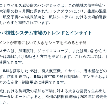
ロナウイルス感染症のパンデミックは、この地域の航空宇宙・
大初期の数ヶ月間に課されたロックダウンにより、生産の混乱
・航空宇宙への成長傾向と、航法システムにおける技術的進歩
もたらすと期待されています。
ッパ慣性システム市場のトレンドとインサイト
メントが市場において大きなシェアを占めると予測
ステムは、加速度計、ジャイロスコープ、または磁力計からの
たは3軸における動きと方向を測定します。これらの出力は、
使用できます。
、IMUを搭載したINSは、有人航空機、ミサイル、潜水艦な
す。防衛用途では、IMUは航空機の飛行制御面、アンテナお
どの安定化・制御用途に使用できます。
域における防衛費の増加も市場に対する大きな需要を生み出し
データレポートによると、欧州の防衛費総額は2021年に過去
した。