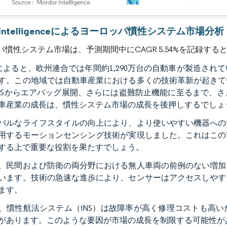
画像 © Mordor Intelligence。再利用にはCC BY 4.0の表示が必要です。
r Intelligenceによるヨーロッパ慣性システム市場分析
パ慣性システム市場は、予測期間中にCAGR 5.54%を記録す
Aによると、欧州連合では年間約1,290万台の自動車が製造さ
す。この地域では自動車産業における多くの技術革新が起きて
BSからエアバッグ展開、さらには盗難防止機能に至るまで、
車産業の成長は、慣性システム市場の成長を後押しするでしょ
バルなライフスタイルの向上により、より使いやすい機器への
用するモーションセンシング技術が実現しました。これはこの
する上で重要な役割を果たすでしょう。
、民間および防衛の両分野における無人車両の前例のない増加
います。技術の急速な進歩により、センサーはアクセスしやす
ます。
、慣性航法システム（INS）は故障率が高く修理コストも高
があります。このような要因が市場の成長を制限する可能性が