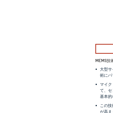
画像 © Mo
MEMS
大型サ
術にパ
マイク
て、セ
基本的
この技
が高ま