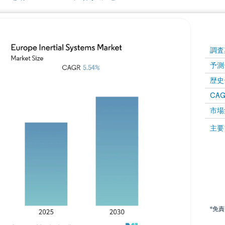
調査
予測
歴史
CAG
市場
主要
*免