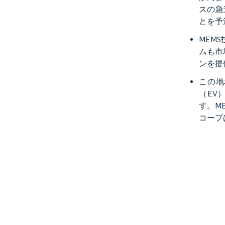
スの急
とを予
MEM
ムも市
ンを提
この地
（EV
す。M
コープ