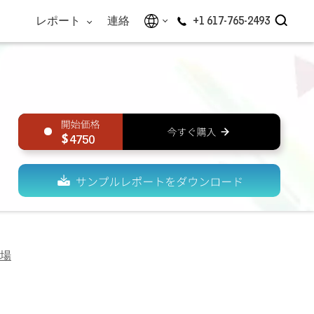
レポート
連絡
+1 617-765-2493
4750
場