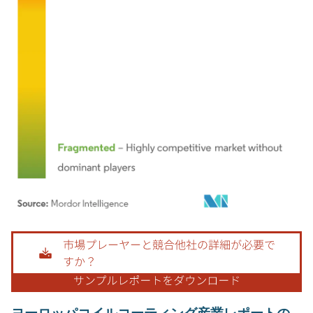
画像 © Mordor Intelligence。再利用にはCC BY 4.0の表示が必要です。