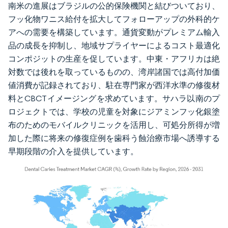
南米の進展はブラジルの公的保険機関と結びついており、
フッ化物ワニス給付を拡大してフォローアップの外科的ケ
アへの需要を構築しています。通貨変動がプレミアム輸入
品の成長を抑制し、地域サプライヤーによるコスト最適化
コンポジットの生産を促しています。中東・アフリカは絶
対数では後れを取っているものの、湾岸諸国では高付加価
値消費が記録されており、駐在専門家が西洋水準の修復材
料とCBCTイメージングを求めています。サハラ以南のプ
ロジェクトでは、学校の児童を対象にジアミンフッ化銀塗
布のためのモバイルクリニックを活用し、可処分所得が増
加した際に将来の修復症例を歯科う蝕治療市場へ誘導する
早期段階の介入を提供しています。