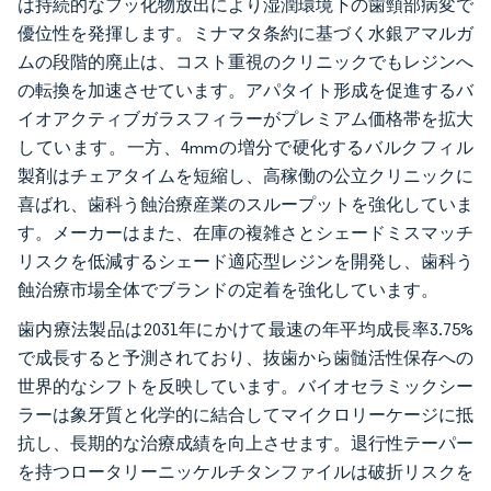
は持続的なフッ化物放出により湿潤環境下の歯頸部病変で
優位性を発揮します。ミナマタ条約に基づく水銀アマルガ
ムの段階的廃止は、コスト重視のクリニックでもレジンへ
の転換を加速させています。アパタイト形成を促進するバ
イオアクティブガラスフィラーがプレミアム価格帯を拡大
しています。一方、4mmの増分で硬化するバルクフィル
製剤はチェアタイムを短縮し、高稼働の公立クリニックに
喜ばれ、歯科う蝕治療産業のスループットを強化していま
す。メーカーはまた、在庫の複雑さとシェードミスマッチ
リスクを低減するシェード適応型レジンを開発し、歯科う
蝕治療市場全体でブランドの定着を強化しています。
歯内療法製品は2031年にかけて最速の年平均成長率3.75%
で成長すると予測されており、抜歯から歯髄活性保存への
世界的なシフトを反映しています。バイオセラミックシー
ラーは象牙質と化学的に結合してマイクロリーケージに抵
抗し、長期的な治療成績を向上させます。退行性テーパー
を持つロータリーニッケルチタンファイルは破折リスクを