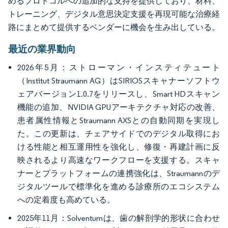
めるプロトコルへの追加的な支持を提供しており、材料、
トレーニング、デジタル意思決定支援を再現可能な治療経
路にまとめて提供するベンダーに機会を生み出している。
最近の業界動向
2026年5月：ストローマン・インスティテュート
（Institut Straumann AG）はSIRIOSスキャナーソフトウ
ェアバージョン1.0.7をリリースし、Smart HDスキャン
機能の追加、NVIDIA GPUアーキテクチャ対応の改善、
患者属性情報とStraumann AXSとの自動同期を実現し
た。この更新は、チェアサイドでのデジタル取得にお
ける性能と相互運用性を強化し、修復・再建計画に反
映されるより高速なワークフローを支援する。スキャ
ナーとプラットフォームの連携強化は、Straumannのデ
ジタルツールで標準化を進める診療所のエコシステム
への定着度も高めている。
2025年11月：Solventumは、歯の解剖学的形状に合わせ