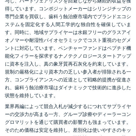
与し、ハードウェアリスクを回避しながら継続的収益を獲
得しています。コンポジットメーカーはシリンジチップの
専門企業を買収し、歯科う蝕治療市場内でブランドエコシ
ステムを固定化する人間工学的な独自性を確保していま
す。同時に、地域サプライヤーは水銀フリーのグラスアイ
オノマーや耐湿性バイオセラミックでコスト重視のセグメ
ントに対応しています。ベンチャーファンドはペプチド機
能化フィラーを探求するナノテクノロジースタートアップ
に資本を注入し、真の象牙質再石灰化を約束しています。
規制の厳格化により資本力の乏しい参入者が排除される一
方、コンプライアンスへの近道として戦略的提携が促進さ
れ、歯科う蝕治療市場はダイナミックで技術的に進歩した
状態を維持しています。
業界再編によって競合入札が減少するにつれてサプライヤ
ーの交渉力が高まる一方、グループ診療やディーラーコン
グロマリットを通じて購買者の影響力も強まっています。
そのため価格は安定を維持し、差別化は使いやすさのキッ