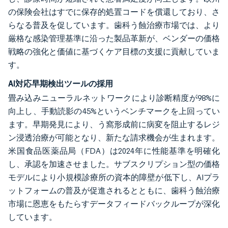
の保険会社はすでに保存的処置コードを償還しており、さ
らなる普及を促しています。歯科う蝕治療市場では、より
厳格な感染管理基準に沿った製品革新が、ベンダーの価格
戦略の強化と価値に基づくケア目標の支援に貢献していま
す。
AI対応早期検出ツールの採用
畳み込みニューラルネットワークにより診断精度が98%に
向上し、手動読影の45%というベンチマークを上回ってい
ます。早期発見により、う窩形成前に病変を阻止するレジ
ン浸透治療が可能となり、新たな請求機会が生まれます。
米国食品医薬品局（FDA）は2024年に性能基準を明確化
し、承認を加速させました。サブスクリプション型の価格
モデルにより小規模診療所の資本的障壁が低下し、AIプラ
ットフォームの普及が促進されるとともに、歯科う蝕治療
市場に恩恵をもたらすデータフィードバックループが深化
しています。