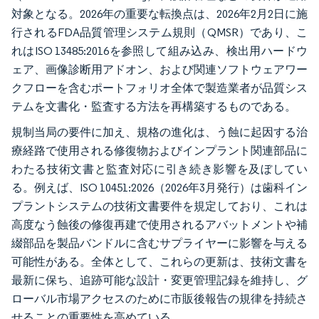
対象となる。2026年の重要な転換点は、2026年2月2日に施
行されるFDA品質管理システム規則（QMSR）であり、こ
れはISO 13485:2016を参照して組み込み、検出用ハードウ
ェア、画像診断用アドオン、および関連ソフトウェアワー
クフローを含むポートフォリオ全体で製造業者が品質シス
テムを文書化・監査する方法を再構築するものである。
規制当局の要件に加え、規格の進化は、う蝕に起因する治
療経路で使用される修復物およびインプラント関連部品に
わたる技術文書と監査対応に引き続き影響を及ぼしてい
る。例えば、ISO 10451:2026（2026年3月発行）は歯科イン
プラントシステムの技術文書要件を規定しており、これは
高度なう蝕後の修復再建で使用されるアバットメントや補
綴部品を製品バンドルに含むサプライヤーに影響を与える
可能性がある。全体として、これらの更新は、技術文書を
最新に保ち、追跡可能な設計・変更管理記録を維持し、グ
ローバル市場アクセスのために市販後報告の規律を持続さ
せることの重要性を高めている。