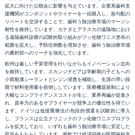
拡大に向けた公聴会に影響を与えています。企業系歯科支
援機関がコンポジットやライナーを一括購入し、急勾配の
リベートを交渉することで、歯科う蝕治療市場のマージン
耐性を維持しています。カナダとアラスカの遠隔地におけ
る遠隔歯科診療の試験的取り組みがフッ化物ワニス塗布の
範囲を拡大し、予防症例数を増加させ、歯科う蝕治療市場
の農村部へのリーチを強化しています。
欧州は厳しい予算管理を行いながらもイノベーション志向
を維持しています。スカンジナビアは学齢期の子どもへの
小窩裂溝シーラントとレジン浸透を補助し、生涯の早い段
階で材料使用量を前倒ししています。医療機器規制により
大幅なコンプライアンスコストが生じ、業界再編が促進さ
れ、資本力のあるサプライヤーが競争上の優位性を得てい
ます。ドイツは低侵襲療法の包括的償還を試験的に導入
し、フランスは公立クリニックのフッ化物ワニスプログラ
ムを拡大しており、いずれも歯科う蝕治療市場に安定した
収益をもたらしています。南欧では経済回復が民間歯科支