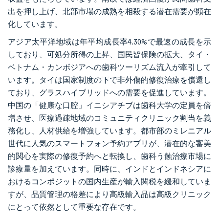
出を押し上げ、北部市場の成熟を相殺する潜在需要が顕在
化しています。
アジア太平洋地域は年平均成長率4.30%で最速の成長を示
しており、可処分所得の上昇、国民皆保険の拡大、タイ・
ベトナム・カンボジアへの歯科ツーリズム流入が牽引して
います。タイは国家制度の下で非外傷的修復治療を償還し
ており、グラスハイブリッドへの需要を促進しています。
中国の「健康な口腔」イニシアチブは歯科大学の定員を倍
増させ、医療過疎地域のコミュニティクリニック割当を義
務化し、人材供給を増強しています。都市部のミレニアル
世代に人気のスマートフォン予約アプリが、潜在的な審美
的関心を実際の修復予約へと転換し、歯科う蝕治療市場に
診療量を加えています。同時に、インドとインドネシアに
おけるコンポジットの国内生産が輸入関税を緩和していま
すが、品質管理の格差により高級輸入品は高級クリニック
にとって依然として重要な存在です。