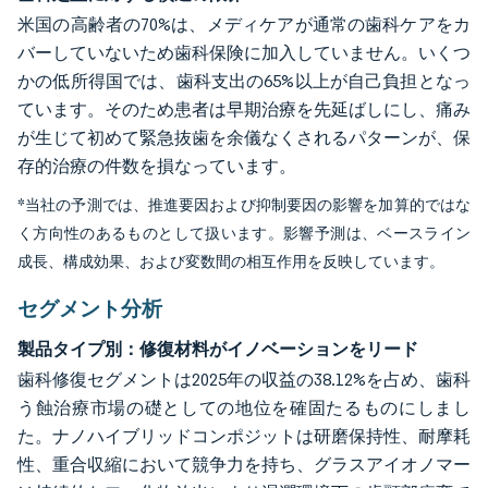
米国の高齢者の70%は、メディケアが通常の歯科ケアをカ
バーしていないため歯科保険に加入していません。いくつ
かの低所得国では、歯科支出の65%以上が自己負担となっ
ています。そのため患者は早期治療を先延ばしにし、痛み
が生じて初めて緊急抜歯を余儀なくされるパターンが、保
存的治療の件数を損なっています。
*当社の予測では、推進要因および抑制要因の影響を加算的ではな
く方向性のあるものとして扱います。影響予測は、ベースライン
成長、構成効果、および変数間の相互作用を反映しています。
セグメント分析
製品タイプ別：修復材料がイノベーションをリード
歯科修復セグメントは2025年の収益の38.12%を占め、歯科
う蝕治療市場の礎としての地位を確固たるものにしまし
た。ナノハイブリッドコンポジットは研磨保持性、耐摩耗
性、重合収縮において競争力を持ち、グラスアイオノマー