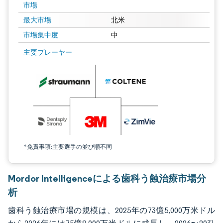
市場
最大市場
北米
市場集中度
中
画像 © Mordor Intelligence。再利用にはCC BY 4.0の表示が必要です。
主要プレーヤー
*免責事項:主要選手の並び順不同
Mordor Intelligenceによる歯科う蝕治療市場分
析
歯科う蝕治療市場の規模は、2025年の73億5,000万米ドル