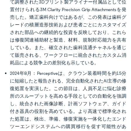
て調整された3Dプリント製アライナー付属品として位
置付けられる3M Clarity Precision Grip Attachmentsを発
売した。矯正歯科向けではあるが、この発表は歯科グ
レードの積層造形技術および患者ごとにカスタマイズ
された部品への継続的な投資を反映しており、これら
は修復関連補助材と製造、材料、規制対応能力を共有
している。また、確立された歯科流通チャネルを通じ
て販売される、ワークフローに統合されたカスタム消
耗品による競争上の差別化も示している。
2024年8月：Perceptiveは、クラウン装着時間を約15分
に短縮したと報告される、完全自動化されたAI主導の修
復処置を実演した。この節目は、人員不足に悩む診療
所のスループットを高める手段としての自動化を強調
し、統合された画像診断、計画ソフトウェア、ガイド
付き器具の役割を高めている。より高速で標準化され
た処置は、検出、準備、修復実施を一体化したエンド
ツーエンドシステムへの購買移行を促す可能性があ