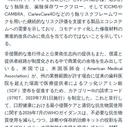
なう蝕除去、歯髄保存ワークフロー、そしてICCMSや
CAMBRA、CariesCare4Dなどのう蝕リスクフレームワー
クを用いた継続的なリスク評価を支援する製品エコシステ
ムへの需要を示しており、コモディティ化した修復材料の
漸進的改良のみに焦点を当てるのではないことを示してい
る。
非侵襲的な進行停止と公衆衛生志向の提供もまた、償還と
提供者経路が制度化される中で商業化の余地を生み出して
いる。米国では、米国医師会（American Medical
Association）が、州の業務範囲が許す場合に従来の歯科医
院を超えた場面で医療提供者によるフッ化ジアミン銀
（SDF）塗布を促進するため、カテゴリーIIIの請求コード
（0792T、2023年7月1日施行）を制定した。これと並行し
て、口腔健康における最小侵襲ケアと適切な抗生物質使用
に関する2026年7月のWHOガイダンスは、不必要な抗生物
質使用を減らしつつ、診断や保存的治療キットの役割を高