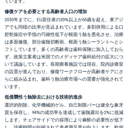
ています。
修復ケアを必要とする高齢者人口の増加
2030年までに、EU居住者の20%以上が65歳を超え、東アジ
アでも同様の比率が見込まれています。多剤併用による口
腔乾燥症や手指の巧緻性低下が根面う蝕を悪化させ、治療
は多面修復、部分歯髄切断術、根面う蝕シーラントへとシ
フトしています。多くの高齢者は歯科保険に加入しておら
ず、政策立案者は米国でのメディケア歯科給付の拡大につ
いて議論しています。長期療養施設では現在、院内診療室
の設置が進んでおり、修復ワークフローが高齢者ケアにさ
らに組み込まれ、歯科う蝕治療市場への需要が強化されて
います。
低侵襲性う蝕除去における技術的進歩
選択的削除、化学機械的ゲル、自己制限バーは健全な象牙
質を保存し、94%の成功率を達成して歯髄露出を2%に低減
します。チェアサイドでの採用により麻酔の必要性が低下
し、診療時間が短縮されて患者満足度が向上します。欧州