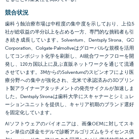
競合状況
歯科う蝕治療市場は中程度の集中度を示しており、上位5
社が総収益の半分以上を占める一方、専門的な挑戦者も引
き続き成長しています。Solventum、Dentsply Sirona、GC
Corporation、Colgate-Palmoliveはグローバルな規模を活用
してコンポジット化学を刷新し、AI統合ワークフローを開
発し、120カ国以上に及ぶ直販ネットワークを通じて流通
させています。3MからのSolventumのスピンオフにより医
療分野への集中が強化され、北米で承認済みの3Dプリン
ト製アライナーアタッチメントの発売サイクルが加速しま
した。Dentsply Sironaは歯科大学にスキャナーとシミュレ
ーションユニットを提供し、キャリア初期のブランド選好
を固定化しています。
AIソフトウェアのパイオニアは、画像OEMに対してスキ
ャン単位の課金モデルで診断アルゴリズムをライセンス供