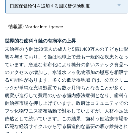
口腔保健給付を追加する国民皆保険制度
情報源: Mordor Intelligence
世界的な歯科う蝕の有病率の上昇
未治療のう蝕は20億人の成人と5億1,400万人の子どもに影
響を与えており、う蝕は地球上で最も一般的な疾患となっ
ています。急速な都市化により糖分の多いスナック食品へ
のアクセスが増加し、水道水フッ化物添加の恩恵を相殺す
る可能性があります。多くの低所得地域では、公立クリニ
ックが単純な充填処置でも数ヶ月待ちとなることが多く、
病変が進行して費用のかかる歯内療法症例となり、歯科う
蝕治療市場を押し上げています。政府はコミュニティでの
フッ化物ワニス塗布活動で対応していますが、人材不足は
依然として続いています。この結果、歯科う蝕治療市場を
広範な経済サイクルから守る構造的な需要の底が維持され