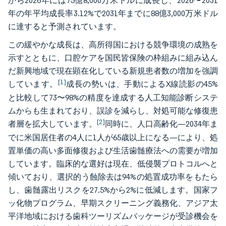
から2026年には75億8,000万米ドルに成長し、2026〜2031
年の年平均成長率3.12%で2031年までに88億3,000万米ドル
に達すると予測されています。
この緩やかな成長は、高所得国における競争環境の成熟を
示すとともに、口腔ケアを国民皆保険の枠組みに組み込ん
だ新興地域で現在顕在化している新規患者数の増加を強調
[1]
しています。
成長の勢いは、手動によるX線読影の45%
と比較して73〜98%の精度を達成する人工知能診断システ
ムからも生まれており、誤診を減らし、対処可能な修復患
[2]
者層を拡大しています。
同時に、人口高齢化—2034年ま
でに米国居住者の4人に1人が65歳以上になる—により、処
置単価の高い多面修復および生活歯髄療法への需要が増加
しています。臨床的な選好は現在、低侵襲プロトコルへと
傾いており、選択的う蝕除去は94%の処置成功率をもたら
し、歯髄露出リスクを27.5%から2%に低減します。国家フ
ッ化物プログラム、早期スクリーニング義務化、アジア太
平洋地域における歯科ツーリズムパッケージが受診機会を