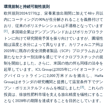
環境規制と持続可能性規則
欧州規則2024/2770は、栄養素放出期間に加えて48ヶ月以
内にコーティングの90%が生分解されることを義務付けて
おり、従来のポリエチレンシェルは不適格となっています
[2]
。多国籍企業はデンプンブレンドおよびポリカプロラク
トンに向けて研究開発予算を振り向けていますが、圃場性
能は温度と水分によって異なります。カリフォルニア州は
2025年に既存の安全消費者製品（SCP）プログラムおよび
新たなセクター別法律を通じてマイクロプラスチックの規
制を開始しました。さらに、米国の他の州も同様の法令を
起草しています。ICL Groupは2025年にバイオコーティン
グパイロットラインに2,000万米ドルを拠出し、Haifa
Groupはオランダの研究機関と提携して温室条件下でデン
[3]
プン・ポリエステルフィルムを検証しました
。これらの
投資は、徐放性肥料市場を支える放出精度を犠牲にするこ
となく2028年の期限を達成することを目的としています。