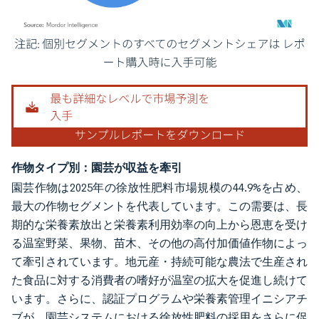
画像 © Mordor Intelligence。再利用にはCC BY 4.0の表示が必要です。
作物タイプ別：園芸が収益を牽引
園芸作物は2025年の徐放性肥料市場規模の44.9%を占め、
最大の作物セグメントを代表しています。この需要は、長
期的な栄養素放出と栄養素利用効率の向上から恩恵を受け
る温室野菜、果物、苗木、その他の高付加価値作物によっ
て牽引されています。地元産・持続可能な農法で生産され
た食品に対する消費者の嗜好が温室の拡大を促進し続けて
います。さらに、認証プログラムや栄養素管理イニシアチ
ブが、園芸システムにおける徐放性肥料の採用をさらに促