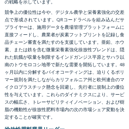
の戦略を示しています。
競争上の優位性は今や、デジタル農学と栄養素強化の交差
点で形成されています。QRコードラベルを組み込んだサ
プライヤーは、施用データを農場管理プラットフォームに
直接フィードし、農業者が炭素フットプリントを記録し食
品チェーン審査を満たすのを支援しています。亜鉛、ホウ
素、または鉄を含む微量栄養素強化徐放性ブレンドは、隠
れた飢餓が収量を制限するインドガンジス平原とサハラ以
南のトウモロコシ地帯で新たな需要を開拓しています。48
ヶ月以内に分解するバイオコーティングは、迫りくるポリ
マー規則を満たしながらカリフォルニア州と欧州連合のマ
イクロプラスチック懸念を回避し、先行者に規制上の優位
性を与えています。これらのダイナミクスにより、サービ
スの幅広さ、トレーサビリティイノベーション、および樹
脂の機動性が徐放性肥料市場内の次の市場シェア変動を決
定することが確実です。