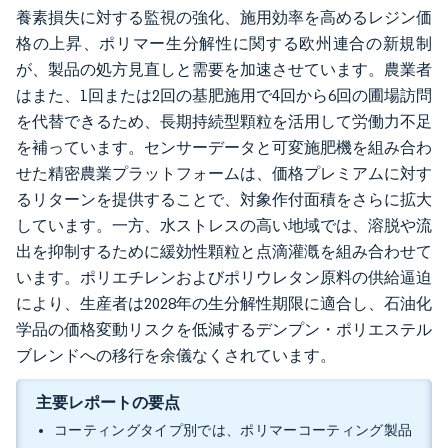
養素損失に対する監視の強化、施用効率を高めるレジン価
格の上昇、ポリマー生分解性に関する欧州連合の新規制
が、製品の処方見直しと需要を加速させています。農業者
はまた、1回または2回の基肥施用で4回から6回の圃場訪問
を代替できるため、長期持続型顆粒を活用して労働力不足
を補っています。センサーデータと可変施肥機を組み合わ
せた精密農業プラットフォームは、価格プレミアムに対す
るリターンを提供することで、対象作付面積をさらに拡大
しています。一方、水ストレスの高い地域では、溶脱や流
出を抑制するために緩効性顆粒と点滴灌漑を組み合わせて
います。ポリエチレンおよびポリウレタン原料の供給逼迫
により、生産者は2028年の生分解性期限に適合し、石油化
学品の価格変動リスクを低減するデンプン・ポリエステル
ブレンドへの移行を余儀なくされています。
主要レポートの要点
コーティングタイプ別では、ポリマーコーティング製品