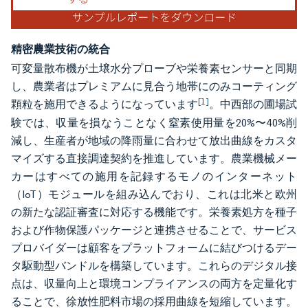
精密農業技術の統合
可変量散布機が土壌水分プローブや栄養素センサーと同期
し、農業者はプレミアムに見合う地帯にのみコーティング
[1]
顆粒を施用できるようになっています
。中西部の圃場試
験では、収量を損なうことなく窒素使用量を20%〜40%削
減し、生産者が地域の降雨量に合わせて放出曲線をカスタ
マイズする直接調達契約を推進しています。農業機械メー
カーはすべての施用を記録するモノのインターネット
（IoT）モジュールを組み込んでおり、これは北米と欧州
の新たな認証審査に対応する機能です。栄養素処方を種子
および作物保護パッケージと連携させることで、サービス
プロバイダーは顧客をプラットフォームに結びつけるデー
タ駆動型バンドルを構築しています。これらのデジタル接
点は、収量向上と環境コンプライアンスの両方を定量化す
ることで、徐放性肥料市場の採用曲線を短縮しています。