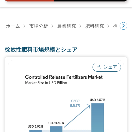
ホーム
市場分析
農業研究
肥料研究
徐放性肥
徐放性肥料市場規模とシェア
シェア