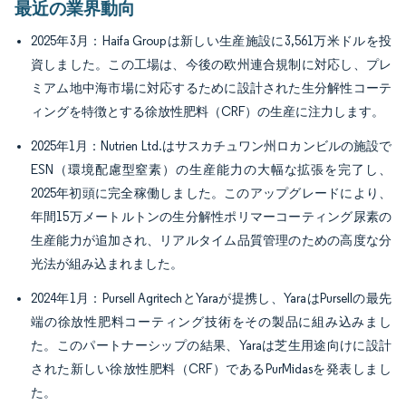
最近の業界動向
2025年3月：Haifa Groupは新しい生産施設に3,561万米ドルを投
資しました。この工場は、今後の欧州連合規制に対応し、プレ
ミアム地中海市場に対応するために設計された生分解性コーテ
ィングを特徴とする徐放性肥料（CRF）の生産に注力します。
2025年1月：Nutrien Ltd.はサスカチュワン州ロカンビルの施設で
ESN（環境配慮型窒素）の生産能力の大幅な拡張を完了し、
2025年初頭に完全稼働しました。このアップグレードにより、
年間15万メートルトンの生分解性ポリマーコーティング尿素の
生産能力が追加され、リアルタイム品質管理のための高度な分
光法が組み込まれました。
2024年1月：Pursell AgritechとYaraが提携し、YaraはPursellの最先
端の徐放性肥料コーティング技術をその製品に組み込みまし
た。このパートナーシップの結果、Yaraは芝生用途向けに設計
された新しい徐放性肥料（CRF）であるPurMidasを発表しまし
た。