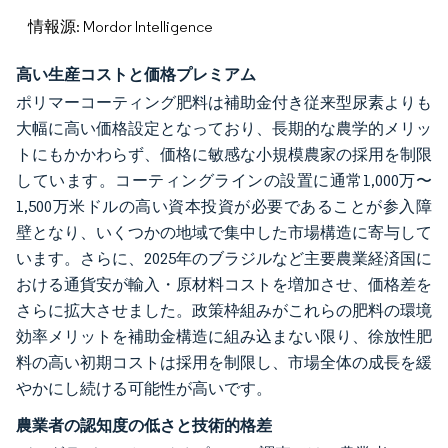
情報源: Mordor Intelligence
高い生産コストと価格プレミアム
ポリマーコーティング肥料は補助金付き従来型尿素よりも
大幅に高い価格設定となっており、長期的な農学的メリッ
トにもかかわらず、価格に敏感な小規模農家の採用を制限
しています。コーティングラインの設置に通常1,000万〜
1,500万米ドルの高い資本投資が必要であることが参入障
壁となり、いくつかの地域で集中した市場構造に寄与して
います。さらに、2025年のブラジルなど主要農業経済国に
おける通貨安が輸入・原材料コストを増加させ、価格差を
さらに拡大させました。政策枠組みがこれらの肥料の環境
効率メリットを補助金構造に組み込まない限り、徐放性肥
料の高い初期コストは採用を制限し、市場全体の成長を緩
やかにし続ける可能性が高いです。
農業者の認知度の低さと技術的格差