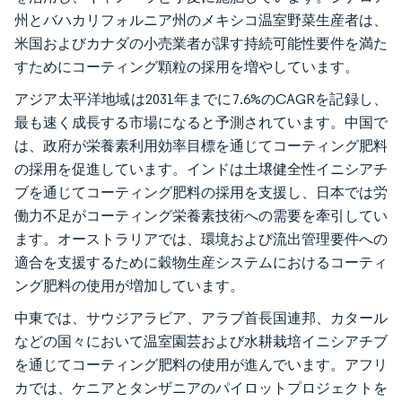
州とバハカリフォルニア州のメキシコ温室野菜生産者は、
米国およびカナダの小売業者が課す持続可能性要件を満た
すためにコーティング顆粒の採用を増やしています。
アジア太平洋地域は2031年までに7.6%のCAGRを記録し、
最も速く成長する市場になると予測されています。中国で
は、政府が栄養素利用効率目標を通じてコーティング肥料
の採用を促進しています。インドは土壌健全性イニシアチ
ブを通じてコーティング肥料の採用を支援し、日本では労
働力不足がコーティング栄養素技術への需要を牽引してい
ます。オーストラリアでは、環境および流出管理要件への
適合を支援するために穀物生産システムにおけるコーティ
ング肥料の使用が増加しています。
中東では、サウジアラビア、アラブ首長国連邦、カタール
などの国々において温室園芸および水耕栽培イニシアチブ
を通じてコーティング肥料の使用が進んでいます。アフリ
カでは、ケニアとタンザニアのパイロットプロジェクトを