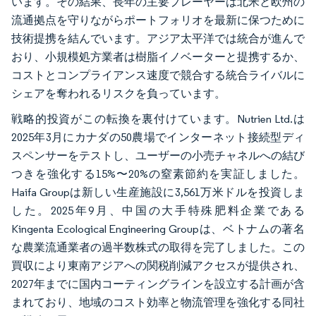
います。その結果、長年の主要プレーヤーは北米と欧州の
流通拠点を守りながらポートフォリオを最新に保つために
技術提携を結んでいます。アジア太平洋では統合が進んで
おり、小規模処方業者は樹脂イノベーターと提携するか、
コストとコンプライアンス速度で競合する統合ライバルに
シェアを奪われるリスクを負っています。
戦略的投資がこの転換を裏付けています。Nutrien Ltd.は
2025年3月にカナダの50農場でインターネット接続型ディ
スペンサーをテストし、ユーザーの小売チャネルへの結び
つきを強化する15%〜20%の窒素節約を実証しました。
Haifa Groupは新しい生産施設に3,561万米ドルを投資しま
した。2025年9月、中国の大手特殊肥料企業である
Kingenta Ecological Engineering Groupは、ベトナムの著名
な農業流通業者の過半数株式の取得を完了しました。この
買収により東南アジアへの関税削減アクセスが提供され、
2027年までに国内コーティングラインを設立する計画が含
まれており、地域のコスト効率と物流管理を強化する同社