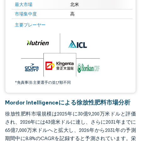
最大市場
北米
市場集中度
高
画像 © Mordor Intelligence。再利用にはCC BY 4.0の表示が必要です。
主要プレーヤー
*免責事項:主要選手の並び順不同
Mordor Intelligenceによる徐放性肥料市場分析
徐放性肥料市場規模は2025年に30億9,200万米ドルと評価
され、2026年には43億米ドルに達し、さらに2031年までに
65億7,000万米ドルへと拡大し、2026年から2031年の予測
期間中に8.8%のCAGRを記録すると予測されています。栄