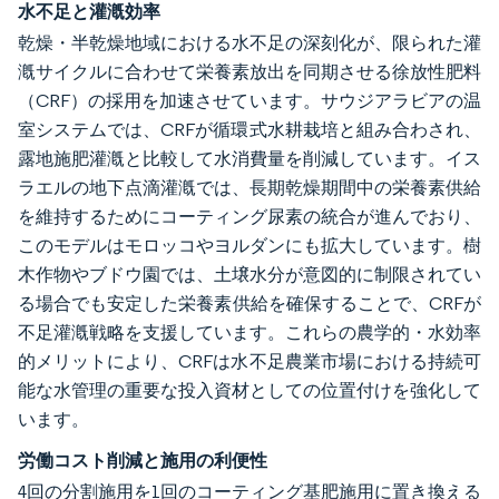
水不足と灌漑効率
乾燥・半乾燥地域における水不足の深刻化が、限られた灌
漑サイクルに合わせて栄養素放出を同期させる徐放性肥料
（CRF）の採用を加速させています。サウジアラビアの温
室システムでは、CRFが循環式水耕栽培と組み合わされ、
露地施肥灌漑と比較して水消費量を削減しています。イス
ラエルの地下点滴灌漑では、長期乾燥期間中の栄養素供給
を維持するためにコーティング尿素の統合が進んでおり、
このモデルはモロッコやヨルダンにも拡大しています。樹
木作物やブドウ園では、土壌水分が意図的に制限されてい
る場合でも安定した栄養素供給を確保することで、CRFが
不足灌漑戦略を支援しています。これらの農学的・水効率
的メリットにより、CRFは水不足農業市場における持続可
能な水管理の重要な投入資材としての位置付けを強化して
います。
労働コスト削減と施用の利便性
4回の分割施用を1回のコーティング基肥施用に置き換える