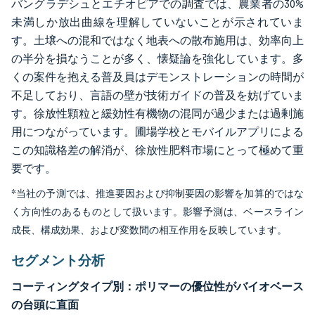
バングラデシュとエチオピアでの調査では、農業者の30%
未満しか放出曲線を理解していないことが示されていま
す。土壌への混和ではなく地表への散布施用は、効率向上
の半分を損なうことが多く、懐疑論を強化しています。多
くの案件を抱える普及員はデモンストレーションの時間が
不足しており、言語の壁が技術ガイドの普及を妨げていま
す。徐放性顆粒と緩効性有機物の混同が過少または過剰施
用につながっています。圃場学校とモバイルアプリによる
この知識格差の解消が、徐放性肥料市場にとって極めて重
要です。
*当社の予測では、推進要因および抑制要因の影響を加算的ではな
く方向性のあるものとして扱います。影響予測は、ベースライン
成長、構成効果、および変数間の相互作用を反映しています。
セグメント分析
コーティングタイプ別：ポリマーの優位性がバイオベース
の台頭に直面