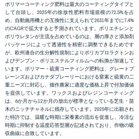
ポリマーコーティング肥料は最大のコーティングタイプと
して台頭し、2025年の徐放性肥料市場規模の72.5%を占
め、自動施用機との互換性に支えられて2031年までに7.4%
のCAGRで拡大すると予測されています。ポリエチレンと
ポリウレタンが主流を占めているのは、層の厚さと添加剤
パッケージによって透過性を精密に調整できるためです
が、欧州連合の生分解性規制によりポリカプロラクトンお
よびデンプン・ポリエステルフィルムへの転換が加速して
います。ポリマー・硫黄コーティング肥料は、グレートプ
レーンズおよびカナダプレーリーにおける窒素と硫黄の二
重ニーズに対応し、畑作農家に適度な価格上昇で付加価値
を提供しています。ワックスおよびレジンコーティング
は、6か月から12か月の放出が標準となっている芝生・苗
木のニッチチャネルに残存しています。2025年に出願され
た特許では、温暖な時期に栄養素の流出を促進し、冷涼な
時期に抑制する温度応答型層が記述されており、作物の吸
収曲線に合致しています。