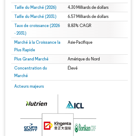
Taille du Marché (2026)
4.30 Milliards de dollars
Taille du Marché (2031)
6.57 Milliards de dollars
Taux de croissance (2026
8.83% CAGR
- 2031)
Marché à la Croissance la
Asie-Pacifique
Plus Rapide
Plus Grand Marché
Amérique du Nord
Concentration du
Élevé
Marché
Image © Mordor Intelligence. La réutilisation nécessite une attribution sous CC 
Acteurs majeurs