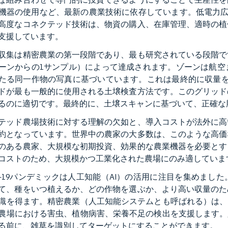
機器の使用など、最新の農業技術に依存しています。低電力広域（L
高度なコネクテッド技術は、物資の購入、在庫管理、適時の植
支援しています。
収集は精密農業の第一段階であり、最も研究されている段階で
ーンからの1サンプル）によって達成されます。ゾーンは航空
たる同一作物の写真に基づいています。これは最終的に収量を
ドが最も一般的に使用される土壌検査方法です。このグリッド
るのに適切です。最終的に、土壌スキャンに基づいて、正確な
テッド農場技術に対する理解の欠如と、導入コストが法外に高
約となっています。世界中の農家の大多数は、このような高価
のある農家、大規模な初期投資、効果的な農業機器を必要とす
コストのため、大規模かつ工業化された農場にのみ適していま
ID-19パンデミックは人工知能（AI）の活用に注目を集めま
て、種をいつ植えるか、どの作物を選ぶか、より高い収量のた
識を得ます。精密農業（人工知能システムとも呼ばれる）は、
農場における害虫、植物病害、栄養不足の検出を支援します。
る前に、雑草を識別してターゲットにすることができます。