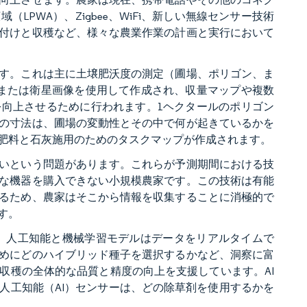
PWA）、Zigbee、WiFi、新しい無線センサー技術
付けと収穫など、様々な農業作業の計画と実行において
す。これは主に土壌肥沃度の測定（圃場、ポリゴン、ま
または衛星画像を使用して作成され、収量マップや複数
向上させるために行われます。1ヘクタールのポリゴン
の寸法は、圃場の変動性とその中で何が起きているかを
肥料と石灰施用のためのタスクマップが作成されます。
いという問題があります。これらが予測期間における技
な機器を購入できない小規模農家です。この技術は有能
るため、農家はそこから情報を収集することに消極的で
す。
した。人工知能と機械学習モデルはデータをリアルタイムで
めにどのハイブリッド種子を選択するかなど、洞察に富
収穫の全体的な品質と精度の向上を支援しています。AI
人工知能（AI）センサーは、どの除草剤を使用するかを