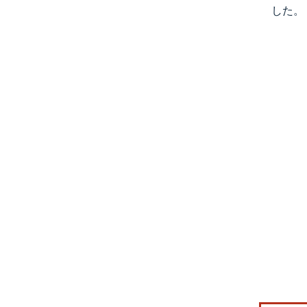
した。
画像 © Mo