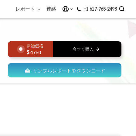
レポート
連絡
+1 617-765-2493
4750