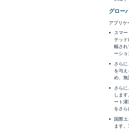
グロー
アプリケ
スマー
テッド
幅され
ーショ
さらに
を与え
め、無
さらに
します
ート灌
をさら
国際エ
ます。