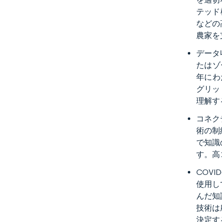
テッド
などの
農家を
データ
たはゾ
年にわ
グリッ
理解す
コネク
術の制
で知識
す。高
COV
使用し
んだ知
技術は
決定す