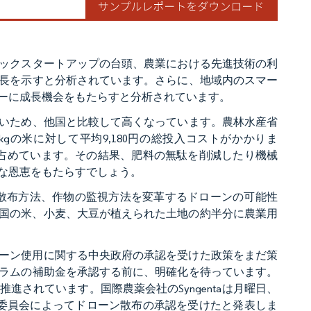
ックスタートアップの台頭、農業における先進技術の利
長を示すと分析されています。さらに、地域内のスマー
ーに成長機会をもたらすと分析されています。
いため、他国と比較して高くなっています。農林水産省
gの米に対して平均9,180円の総投入コストがかかりま
を占めています。その結果、肥料の無駄を削減したり機械
な恩恵をもたらすでしょう。
散布方法、作物の監視方法を変革するドローンの可能性
全国の米、小麦、大豆が植えられた土地の約半分に農業用
ドローン使用に関する中央政府の承認を受けた政策をまだ策
ラムの補助金を承認する前に、明確化を待っています。
されています。国際農薬会社のSyngentaは月曜日、
委員会によってドローン散布の承認を受けたと発表しま