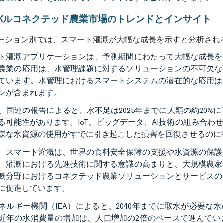
バルコネクテッド農業市場のトレンドとインサイト
ーション別では、スマート灌漑が大幅な成長を示すと分析され
ト灌漑アプリケーションは、予測期間にわたって大幅な成長を
農業の応用は、水管理課題に対するソリューションの不可欠な
ています。水管理におけるスマートシステムの潜在的な応用は
ンが含まれます。
、国連の報告によると、水不足は2025年までに人類の約20
る可能性があります。IoT、ビッグデータ、AI技術の組み合
謀な水資源の使用がすでに引き起こした損害を回復させるのに
、スマート灌漑は、世界の食料安全保障の支援や水資源の保護
。灌漑における先進技術に関する意識の高まりと、大規模農家
漑分野におけるコネクテッド農業ソリューションとサービスの
に促進しています。
ネルギー機関（IEA）によると、2040年までに取水が必要な水
近年の水消費量の増加は、人口増加の2倍のペースで進んでい