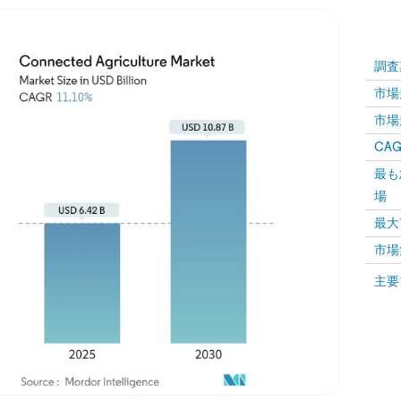
調査
市場規
市場規
CAGR
最も
場
最大
市場
主要