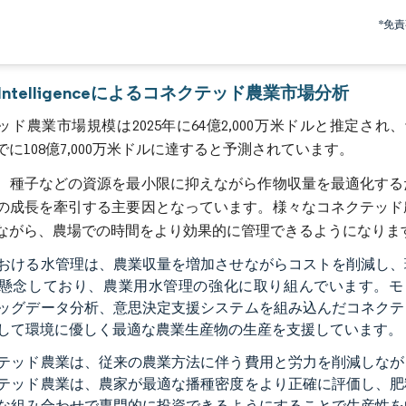
画像 © Mordor Intelligence。再利用にはCC BY 4.0の表示が必要です。
*免
r Intelligenceによるコネクテッド農業市場分析
ド農業市場規模は2025年に64億2,000万米ドルと推定され、予測
までに108億7,000万米ドルに達すると予測されています。
、種子などの資源を最小限に抑えながら作物収量を最適化する
の成長を牽引する主要因となっています。様々なコネクテッド
ながら、農場での時間をより効果的に管理できるようになりま
おける水管理は、農業収量を増加させながらコストを削減し、
懸念しており、農業用水管理の強化に取り組んでいます。モノ
ッグデータ分析、意思決定支援システムを組み込んだコネクテ
して環境に優しく最適な農業生産物の生産を支援しています。
テッド農業は、従来の農業方法に伴う費用と労力を削減しなが
テッド農業は、農家が最適な播種密度をより正確に評価し、肥
な組み合わせで専門的に投資できるようにすることで生産性を