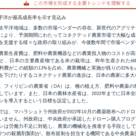
平洋が最高成長率を示す見込み
太平洋地域は、多数の市場ベンダーの存在、新世代のアグリテ
により、予測期間にわたってコネクテッド農業市場で大幅な成
を支援する様々な政府の取り組みが、今後数年間で市場ベンダ
農業生産費は、肥料や農業機器などの農業投入物のコストが高
と、日本の主要農産物である米の栽培は、昨年生産された60k
料費がこの総額の13%を占め、農業機械と実施が残りの32%
を下げたりするコネクテッド農業の進歩は、日本の農家に多大
、フィリピンの農業省（DA）は、種の植え方、肥料や農薬の
しています。また、日本の農林水産省は、2022年までに日本
ンを導入するという目標を設定しました。
では、マハラシュトラ州政府が2022年10月の農薬散布への
いません。州政府は、中央政府が承認したドローン購入プログ
ンは労働力不足に対処し、農業の機械化を推進する手段として推進
2つの殺菌剤製剤が、散布規制を担当する機関である中央農薬