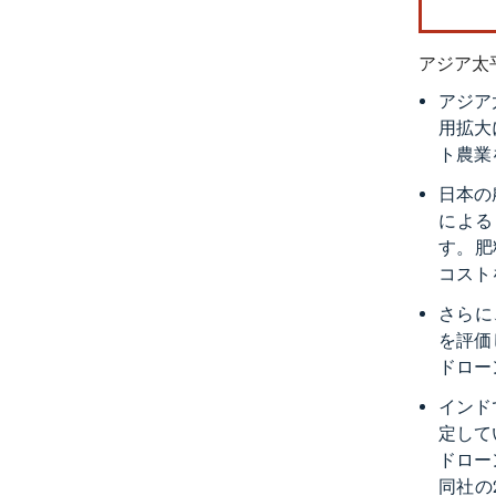
アジア太
アジア
用拡大
ト農業
日本の
による
す。肥
コスト
さらに
を評価
ドロー
インド
定して
ドロー
同社の