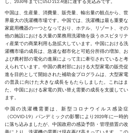
し、2030年までにUSD 212.4億に達する見込みです。
中国は、生産量、消費量、販売量、輸出量の観点から、世
界最大の洗濯機市場です。中国では、洗濯機は最も重要な
家庭用機器の一つとなっており、ホテル、リゾート、その
他の施設における大量の業務用洗濯物を扱うホスピタリテ
ィ産業での商業利用も急拡大しています。中国における洗
濯機市場の成長は、急速な都市化と可処分所得の増加、お
よび農村部の電化の進展によって主に牽引されていると考
えられています。中国の農村部における大型家電の販売促
進を目的として開始された補助金プログラムは、大型家電
の普及に向けた大きな成長をもたらしました。これはま
た、中国における家電の買い替え需要の成長を支援してい
ます。
中国の洗濯機需要は、新型コロナウイルス感染症
（COVID-19）パンデミックの影響により2020年に一時的
に落ち込みましたが、中国政府の感染予防・管理措置の改
善により、洗濯機の需要は現在再び高まっています。この