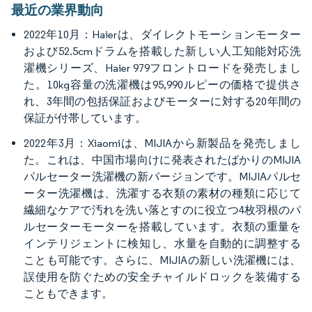
最近の業界動向
2022年10月：Haierは、ダイレクトモーションモーター
および52.5cmドラムを搭載した新しい人工知能対応洗
濯機シリーズ、Haier 979フロントロードを発売しまし
た。10kg容量の洗濯機は95,990ルピーの価格で提供さ
れ、3年間の包括保証およびモーターに対する20年間の
保証が付帯しています。
2022年3月：Xiaomiは、MIJIAから新製品を発売しまし
た。これは、中国市場向けに発表されたばかりのMIJIA
パルセーター洗濯機の新バージョンです。MIJIAパルセ
ーター洗濯機は、洗濯する衣類の素材の種類に応じて
繊細なケアで汚れを洗い落とすのに役立つ4枚羽根のパ
ルセーターモーターを搭載しています。衣類の重量を
インテリジェントに検知し、水量を自動的に調整する
ことも可能です。さらに、MIJIAの新しい洗濯機には、
誤使用を防ぐための安全チャイルドロックを装備する
こともできます。