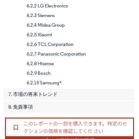
6.2.2 LG Electronics
6.2.3 Siemens
6.2.4 Midea Group
6.2.5 Xiaomi
6.2.6 TCL Corporation
6.2.7 Panasonic Corporation
6.2.8 Hisense
6.2.9 Bosch
6.2.10 Samsung*
7. 市場の将来トレンド
8. 免責事項