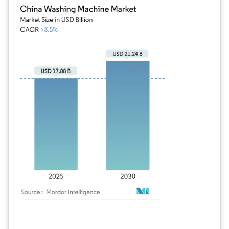
Imagen © Mordor Intelligence. El uso requiere atribución según CC BY 4.0.