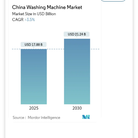
Image © Mordor Intelligence. La réutilisation nécessite une attribution sous CC BY