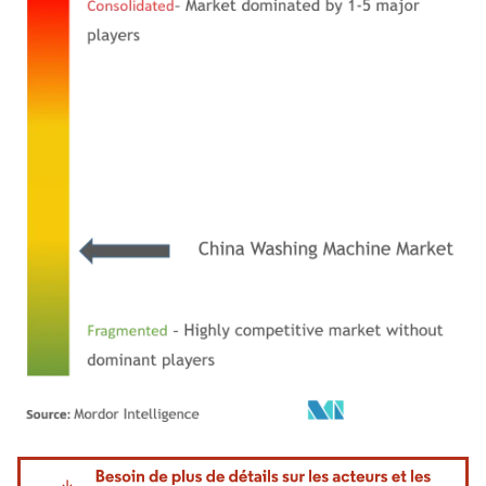
Image © Mordor Intelligence. La réutilisation nécessite une attribution sous CC BY 4.