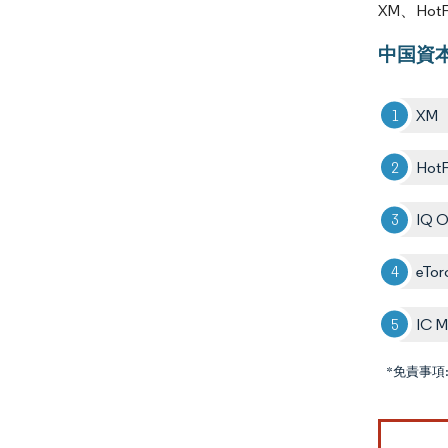
XM、Hot
中国資
XM
HotF
IQ O
eTor
IC M
*免責事項