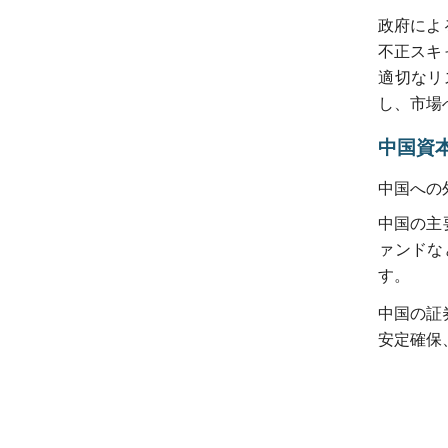
政府によ
不正スキ
適切なリ
し、市場
中国資
中国への
中国の主
ァンドな
す。
中国の証
安定確保