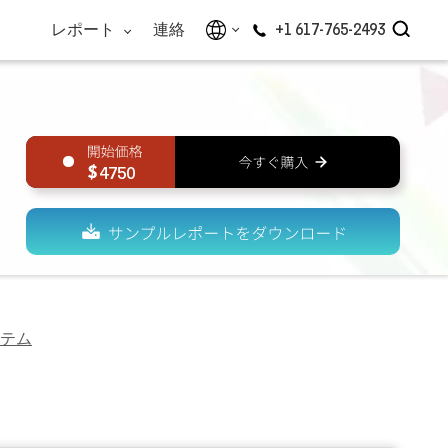
レポート
連絡
+1 617-765-2493
4750
テム