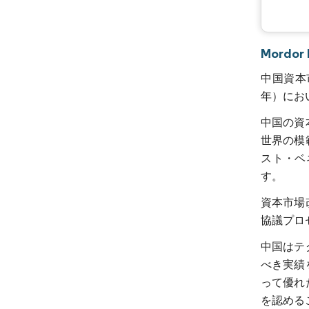
Mord
中国資本市
年）におい
中国の資
世界の模
スト・ベ
す。
資本市場
協議プロ
中国はテ
べき実績
って優れ
を認める