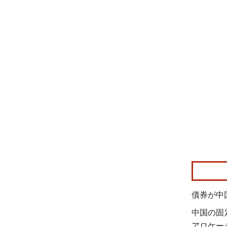
画像 © Mo
債券が中
中国の固
アロケー