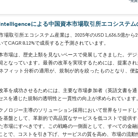
*免
画像 © Mordor Intelligence。再利用にはCC BY 4.0の表示が必要です。
or Intelligenceによる中国資本市場取引所エコシステ
場取引所エコシステム産業は、2025年のUSD 1,636.5億から203
てCAGR 8.12%で成長すると予測されています。
本市場は、歴史上類を見ないペースで発展してきました。デジ
範となっています。最善の改革を実現するためには、提案され
ネフィット分析の適用が、規制が的を絞ったものとなり、便
改革を成功させるためには、主要な市場参加者（英語文書を通
セスを通じた規制の透明性と一貫性の向上が求められています
クノロジー主導のソリューション採用において世界をリードし
を基盤として、革新的で高品質なサービスを低コストで提供す
た市場にすべきです。この戦略の一側面として、すべての金融
ことで、コストを引き下げ、サービスの質を高め、市場の流動