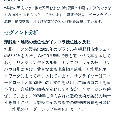
*当社の予測では、推進要因および抑制要因の影響を加算的ではな
く方向性のあるものとして扱います。影響予測は、ベースライン
成長、構成効果、および変数間の相互作用を反映しています。
セグメント分析
形態別：堆肥の優位性がインフラ優位性を反映
堆肥ベースの製品は2025年のブラジル有機肥料市場シェア
の66.62%を占め、CAGR 9.58%で最も速い成長率を示して
おり、リオグランデドスル州、ミナスジェライス州、サン
パウロ州における豊富な家畜廃棄物と成熟した堆肥化ネッ
トワークによって牽引されています。サプライヤーはフィ
ードロットと穀物地帯の近接性を活用して輸送コストを最
小化し、合成肥料価格が変動しても安定したマージンを確
保しています。2024年に導入された造粒技術が製品の均一
性を向上させ、大規模ダイズ農場での機械的散布を可能に
し、堆肥のリーダーシップを強化しました。