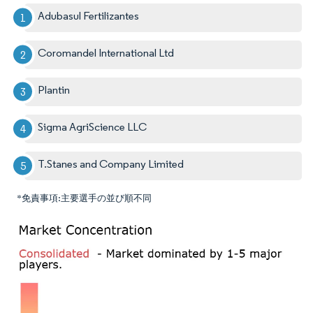
Adubasul Fertilizantes
Coromandel International Ltd
Plantin
Sigma AgriScience LLC
T.Stanes and Company Limited
*免責事項:主要選手の並び順不同