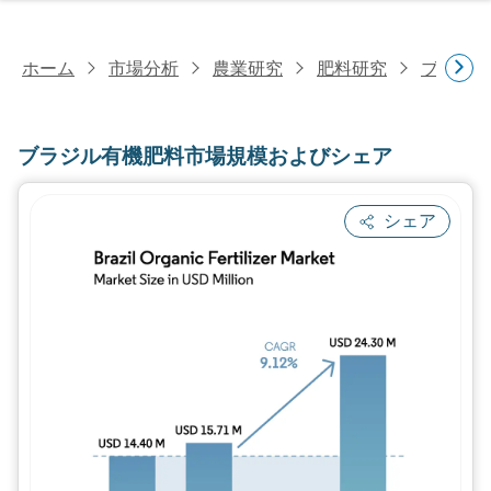
ホーム
市場分析
農業研究
肥料研究
ブラジル
ブラジル有機肥料市場規模およびシェア
シェア
画像 © Mordor Intelligence。再利用に