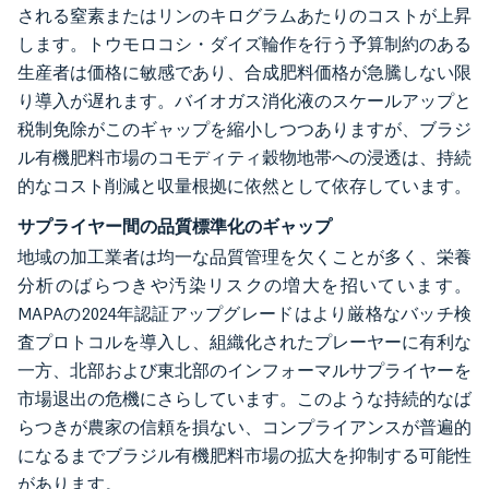
される窒素またはリンのキログラムあたりのコストが上昇
します。トウモロコシ・ダイズ輪作を行う予算制約のある
生産者は価格に敏感であり、合成肥料価格が急騰しない限
り導入が遅れます。バイオガス消化液のスケールアップと
税制免除がこのギャップを縮小しつつありますが、ブラジ
ル有機肥料市場のコモディティ穀物地帯への浸透は、持続
的なコスト削減と収量根拠に依然として依存しています。
サプライヤー間の品質標準化のギャップ
地域の加工業者は均一な品質管理を欠くことが多く、栄養
分析のばらつきや汚染リスクの増大を招いています。
MAPAの2024年認証アップグレードはより厳格なバッチ検
査プロトコルを導入し、組織化されたプレーヤーに有利な
一方、北部および東北部のインフォーマルサプライヤーを
市場退出の危機にさらしています。このような持続的なば
らつきが農家の信頼を損ない、コンプライアンスが普遍的
になるまでブラジル有機肥料市場の拡大を抑制する可能性
があります。