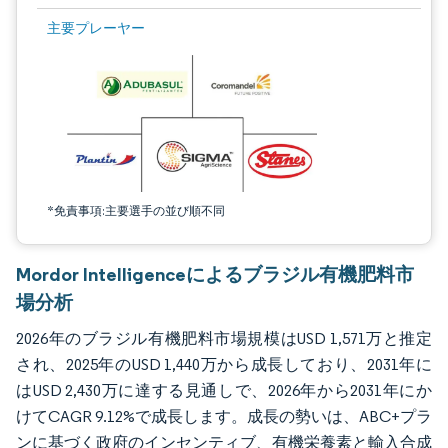
画像 © Mordor Intelligence。再利用にはCC BY 4.0の表示が必要です。
主要プレーヤー
*免責事項:主要選手の並び順不同
Mordor Intelligenceによるブラジル有機肥料市
場分析
2026年のブラジル有機肥料市場規模はUSD 1,571万と推定
され、2025年のUSD 1,440万から成長しており、2031年に
はUSD 2,430万に達する見通しで、2026年から2031年にか
けてCAGR 9.12%で成長します。成長の勢いは、ABC+プラ
ンに基づく政府のインセンティブ、有機栄養素と輸入合成