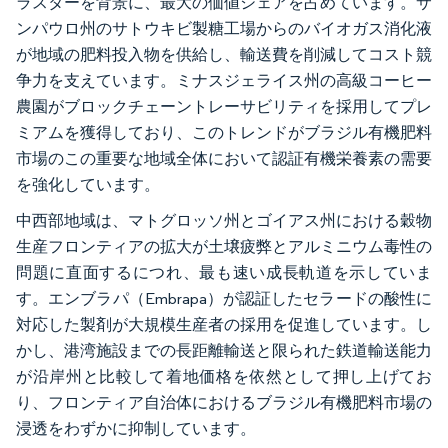
ラスターを背景に、最大の価値シェアを占めています。サ
ンパウロ州のサトウキビ製糖工場からのバイオガス消化液
が地域の肥料投入物を供給し、輸送費を削減してコスト競
争力を支えています。ミナスジェライス州の高級コーヒー
農園がブロックチェーントレーサビリティを採用してプレ
ミアムを獲得しており、このトレンドがブラジル有機肥料
市場のこの重要な地域全体において認証有機栄養素の需要
を強化しています。
中西部地域は、マトグロッソ州とゴイアス州における穀物
生産フロンティアの拡大が土壌疲弊とアルミニウム毒性の
問題に直面するにつれ、最も速い成長軌道を示していま
す。エンブラパ（Embrapa）が認証したセラードの酸性に
対応した製剤が大規模生産者の採用を促進しています。し
かし、港湾施設までの長距離輸送と限られた鉄道輸送能力
が沿岸州と比較して着地価格を依然として押し上げてお
り、フロンティア自治体におけるブラジル有機肥料市場の
浸透をわずかに抑制しています。