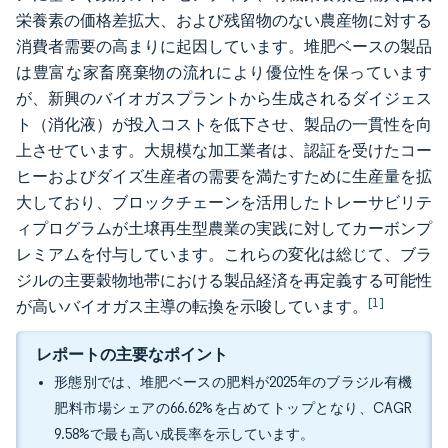
栄養素の価格差拡大、および残留物のない農産物に対する
消費者需要の高まりに起因しています。堆肥ベースの製品
は豊富な家畜廃棄物の流れにより優位性を保っています
が、新興のバイオガスプラントから生成されるダイジェス
ト（消化液）が投入コストを低下させ、製品の一貫性を向
上させています。大規模な加工業者は、認証を受けたコー
ヒーおよびダイズ生産者の需要を満たすために生産量を拡
大しており、ブロックチェーンを活用したトレーサビリテ
ィプログラムが土壌再生型農業の実践に対してカーボンプ
レミアムを付与しています。これらの変化は総じて、ブラ
ジルの主要穀物地帯における製品経済を再定義する可能性
[1]
が高いバイオガス主導の転換を示唆しています。
レポートの主要なポイント
形態別では、堆肥ベースの肥料が2025年のブラジル有機
肥料市場シェアの66.62%を占めてトップとなり、CAGR
9.58%で最も高い成長率を示しています。