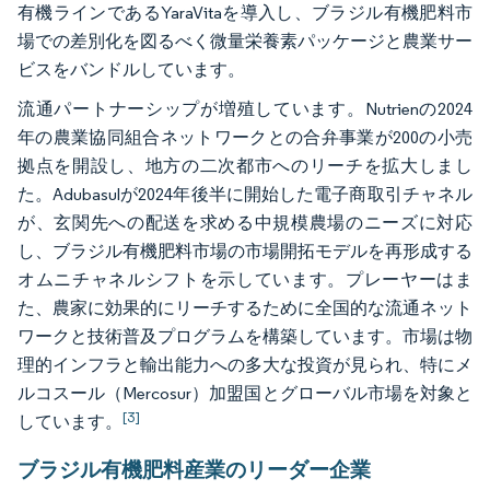
有機ラインであるYaraVitaを導入し、ブラジル有機肥料市
場での差別化を図るべく微量栄養素パッケージと農業サー
ビスをバンドルしています。
流通パートナーシップが増殖しています。Nutrienの2024
年の農業協同組合ネットワークとの合弁事業が200の小売
拠点を開設し、地方の二次都市へのリーチを拡大しまし
た。Adubasulが2024年後半に開始した電子商取引チャネル
が、玄関先への配送を求める中規模農場のニーズに対応
し、ブラジル有機肥料市場の市場開拓モデルを再形成する
オムニチャネルシフトを示しています。プレーヤーはま
た、農家に効果的にリーチするために全国的な流通ネット
ワークと技術普及プログラムを構築しています。市場は物
理的インフラと輸出能力への多大な投資が見られ、特にメ
ルコスール（Mercosur）加盟国とグローバル市場を対象と
[3]
しています。
ブラジル有機肥料産業のリーダー企業