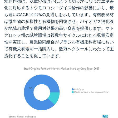
畑作作物は、収量の横ばいによって明らかになった土壌劣
化に対応するトウモロコシ・ダイズ輪作の影響により、最
も速いCAGR 10.02%の見通しを示しています。有機改良材
は微生物の多様性と有機物を回復させ、バイオガス消化液
が地域の農場で費用対効果の高い窒素を提供します。マト
グロッソ州の試験圃場は複数年サイクルにわたる収量安定
性を実証し、農業協同組合がブラジル有機肥料市場におい
て有機栄養素を一括購入し、数万ヘクタールにわたって主
流化することを促しています。