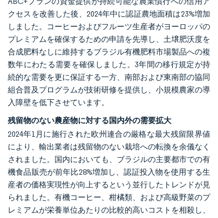
ABC+プランの資金提供が持続可能な農業慣行への信用ア
クセスを改善した後、2024年中に認証農地面積は23%増加
しました。コーヒーおよびフルーツ生産者がヨーロッパの
プレミアムを確保するための申請を先導し、土壌肥沃度を
合成肥料なしに維持するブラジル有機肥料市場製品への複
数年にわたる需要を確保しました。3年間の移行規定が持
続的な需要を更に保証する一方、南部および東南部の協同
組合普及プログラムが技術研修を提供し、小規模農家の導
入障壁を低下させています。
残留物のない農産物に対する国内外の需要拡大
2024年1月に施行された欧州連合の厳格な最大残留限界値
により、輸出業者は残留物のない栽培への転換を余儀なく
されました。国内においても、ブラジルの主要都市での有
機食品販売が前年比28%増加し、認証投入物を使用する生
産者の価格実現性が向上するという並行したトレンドが見
られました。有機コーヒー、柑橘類、および高級野菜のプ
レミアムが栄養単位あたりの比較的高いコストを相殺し、