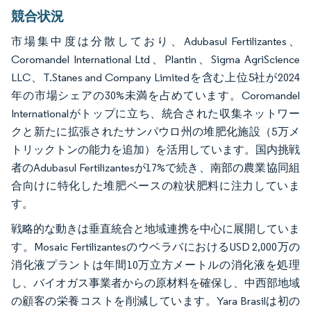
競合状況
市場集中度は分散しており、Adubasul Fertilizantes、
Coromandel International Ltd、Plantin、Sigma AgriScience
LLC、T.Stanes and Company Limitedを含む上位5社が2024
年の市場シェアの30%未満を占めています。Coromandel
Internationalがトップに立ち、統合された収集ネットワー
クと新たに拡張されたサンパウロ州の堆肥化施設（5万メ
トリックトンの能力を追加）を活用しています。国内挑戦
者のAdubasul Fertilizantesが17%で続き、南部の農業協同組
合向けに特化した堆肥ベースの粒状肥料に注力していま
す。
戦略的な動きは垂直統合と地域連携を中心に展開していま
す。Mosaic FertilizantesのウベラバにおけるUSD 2,000万の
消化液プラントは年間10万立方メートルの消化液を処理
し、バイオガス事業者からの原材料を確保し、中西部地域
の顧客の栄養コストを削減しています。Yara Brasilは初の