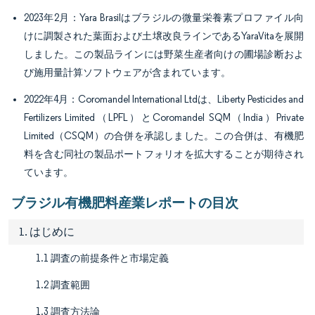
2023年2月：Yara Brasilはブラジルの微量栄養素プロファイル向
けに調製された葉面および土壌改良ラインであるYaraVitaを展開
しました。この製品ラインには野菜生産者向けの圃場診断およ
び施用量計算ソフトウェアが含まれています。
2022年4月：Coromandel International Ltdは、Liberty Pesticides and
Fertilizers Limited（LPFL）とCoromandel SQM（India）Private
Limited（CSQM）の合併を承認しました。この合併は、有機肥
料を含む同社の製品ポートフォリオを拡大することが期待され
ています。
ブラジル有機肥料産業レポートの目次
1. はじめに
1.1 調査の前提条件と市場定義
1.2 調査範囲
1.3 調査方法論