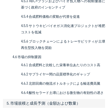
4.5.3 ABC+プランおよびバイオ投入物への税制優遇に
基づく政府のインセンティブ
4.5.4 合成肥料価格の変動が代替を促進
4.5.5 サトウキビバイオガス消化液プロジェクトが堆肥
コストを低減
4.5.6 ブロックチェーンによるトレーサビリティが土壌
再生型投入物を奨励
4.6 市場の抑制要因
4.6.1 合成肥料と比較した栄養単位あたりのコスト高
4.6.2 サプライヤー間の品質標準化のギャップ
4.6.3 北部回廊の物流ボトルネックによる輸送費高騰
4.6.4 酸性セラード土壌における微生物の有効性の遅さ
5. 市場規模と成長予測（金額および数量）