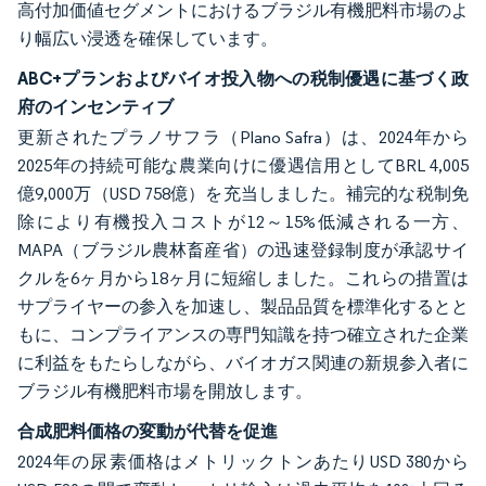
高付加価値セグメントにおけるブラジル有機肥料市場のよ
り幅広い浸透を確保しています。
ABC+プランおよびバイオ投入物への税制優遇に基づく政
府のインセンティブ
更新されたプラノサフラ（Plano Safra）は、2024年から
2025年の持続可能な農業向けに優遇信用としてBRL 4,005
億9,000万（USD 758億）を充当しました。補完的な税制免
除により有機投入コストが12～15%低減される一方、
MAPA（ブラジル農林畜産省）の迅速登録制度が承認サイ
クルを6ヶ月から18ヶ月に短縮しました。これらの措置は
サプライヤーの参入を加速し、製品品質を標準化するとと
もに、コンプライアンスの専門知識を持つ確立された企業
に利益をもたらしながら、バイオガス関連の新規参入者に
ブラジル有機肥料市場を開放します。
合成肥料価格の変動が代替を促進
2024年の尿素価格はメトリックトンあたりUSD 380から