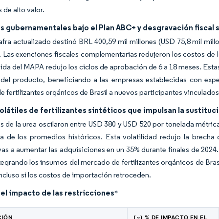
de alto valor.
os gubernamentales bajo el Plan ABC+ y desgravación fiscal
afra actualizado destinó BRL 400,59 mil millones (USD 75,8 mil millo
 Las exenciones fiscales complementarias redujeron los costos de l
pida del MAPA redujo los ciclos de aprobación de 6 a 18 meses. Est
d del producto, beneficiando a las empresas establecidas con exp
 fertilizantes orgánicos de Brasil a nuevos participantes vinculados
olátiles de fertilizantes sintéticos que impulsan la sustituc
s de la urea oscilaron entre USD 380 y USD 520 por tonelada métri
 de los promedios históricos. Esta volatilidad redujo la brecha d
as a aumentar las adquisiciones en un 35% durante finales de 2024
tegrando los insumos del mercado de fertilizantes orgánicos de Bra
ncluso si los costos de importación retroceden.
del impacto de las restricciones
*
CIÓN
(~) % DE IMPACTO EN EL