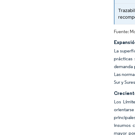
Trazabi
recompe
Fuente: Mo
Expansión
La superfi
prácticas
demanda pl
Las normas
Sur y Sure
Crecient
Los Límit
orientars
principale
insumos ce
mayor por