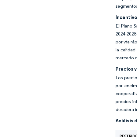
segmentos 
Incentiv
El Plano S
2024-2025.
por vía rá
la calida
mercado de
Precios v
Los precio
por encima
cooperativ
precios in
duradera i
Análisis 
RESTRIC