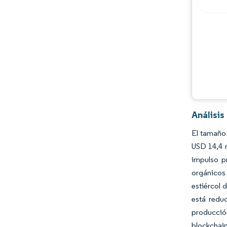
Análisis
El tamaño 
USD 14,4 
impulso p
orgánicos 
estiércol 
está redu
producción
blockchai