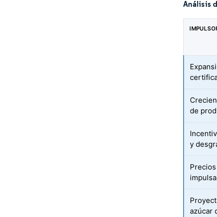
Análisis 
IMPULSO
Expansi
certific
Crecien
de prod
Incenti
y desgr
Precios 
impulsa
Proyect
azúcar 