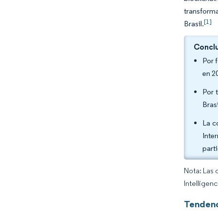
transforma
[1]
Brasil.
Conclu
Por f
en 2
Por 
Bras
La c
Inte
part
Nota: Las 
Intelligen
Tendenc