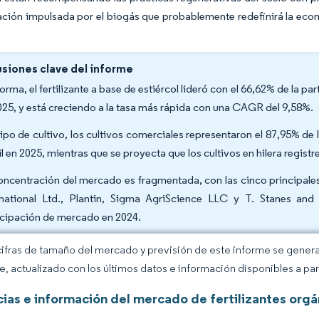
ción impulsada por el biogás que probablemente redefinirá la econ
siones clave del informe
orma, el fertilizante a base de estiércol lideró con el 66,62% de la p
025, y está creciendo a la tasa más rápida con una CAGR del 9,58%.
tipo de cultivo, los cultivos comerciales representaron el 87,95% de 
il en 2025, mientras que se proyecta que los cultivos en hilera regis
oncentración del mercado es fragmentada, con las cinco principale
rnational Ltd., Plantin, Sigma AgriScience LLC y T. Stanes a
icipación de mercado en 2024.
cifras de tamaño del mercado y previsión de este informe se gener
ce, actualizado con los últimos datos e información disponibles a par
ias e información del mercado de fertilizantes orgán