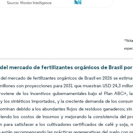
*Nota
espec
 del mercado de fertilizantes orgánicos de Brasil po
del mercado de fertilizantes orgánicos de Brasil en 2026 se estima
millones con proyecciones para 2031 que muestran USD 24,3 millo
roviene de los incentivos gubernamentales bajo el Plan ABC+, la 
y los sintéticos importados, y la creciente demanda de los consu
dominan debido a los abundantes flujos de residuos ganaderos; sin
ciendo los costos de insumos y mejorando la consistencia del p
 para satisfacer a los cultivadores certificados de café y soja, 
n están recompensando las prácticas regenerativas del suelo con 