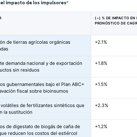
del impacto de los impulsores
*
R
(~) % DE IMPACTO EN 
PRONÓSTICO DE CAG
ón de tierras agrícolas orgánicas
+2.1%
adas
te demanda nacional y de exportación
+1.8%
uctos sin residuos
vos gubernamentales bajo el Plan ABC+
+1.5%
avación fiscal sobre bioinsumos
volátiles de fertilizantes sintéticos que
+2.3%
n la sustitución
os de digestato de biogás de caña de
+1.2%
que reducen los costos del estiércol