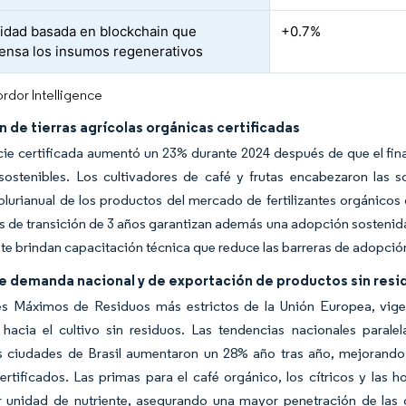
lidad basada en blockchain que
+0.7%
nsa los insumos regenerativos
rdor Intelligence
 de tierras agrícolas orgánicas certificadas
cie certificada aumentó un 23% durante 2024 después de que el fin
 sostenibles. Los cultivadores de café y frutas encabezaron las 
urianual de los productos del mercado de fertilizantes orgánicos de
 de transición de 3 años garantizan además una adopción sostenida
ste brindan capacitación técnica que reduce las barreras de adopci
e demanda nacional y de exportación de productos sin resi
es Máximos de Residuos más estrictos de la Unión Europea, vige
e hacia el cultivo sin residuos. Las tendencias nacionales paral
s ciudades de Brasil aumentaron un 28% año tras año, mejorando l
rtificados. Las primas para el café orgánico, los cítricos y las
 unidad de nutriente, asegurando una mayor penetración de las of