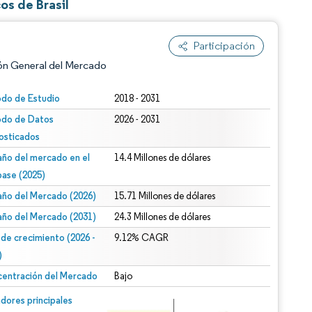
os de Brasil
Participación
ón General del Mercado
odo de Estudio
2018 - 2031
odo de Datos
2026 - 2031
osticados
ño del mercado en el
14.4 Millones de dólares
base (2025)
ño del Mercado (2026)
15.71 Millones de dólares
n según CC BY 4.0.
ño del Mercado (2031)
24.3 Millones de dólares
 de crecimiento (2026 -
9.12% CAGR
)
entración del Mercado
Bajo
n © Mordor Intelligence. El uso requiere atribución según CC BY 4.0.
dores principales