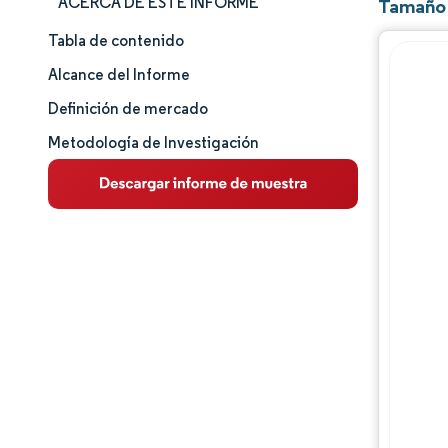
ACERCA DE ESTE INFORME
Tamaño y
Tabla de contenido
Tamaño y cuota de mercado
Alcance del Informe
Análisis de mercado
Definición de mercado
Metodología de Investigación
Tendencias e ideas
Análisis de segmentos
Análisis geográfico
Panorama competitivo
Jugadores principales
Desarrollos de la industria