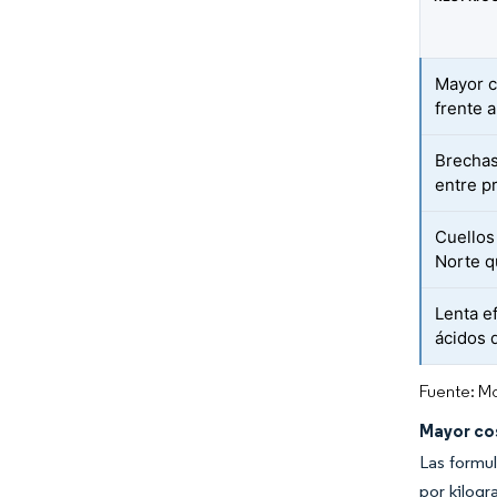
Mayor c
frente a
Brechas
entre p
Cuellos 
Norte q
Lenta e
ácidos 
Fuente: Mo
Mayor cos
Las formul
por kilogr