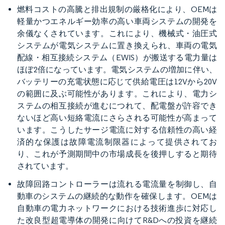
燃料コストの高騰と排出規制の厳格化により、OEMは
軽量かつエネルギー効率の高い車両システムの開発を
余儀なくされています。これにより、機械式・油圧式
システムが電気システムに置き換えられ、車両の電気
配線・相互接続システム（EWIS）が搬送する電力量は
ほぼ2倍になっています。電気システムの増加に伴い、
バッテリーの充電状態に応じて供給電圧は12Vから20V
の範囲に及ぶ可能性があります。これにより、電力シ
ステムの相互接続が進むにつれて、配電盤が許容でき
ないほど高い短絡電流にさらされる可能性が高まって
います。こうしたサージ電流に対する信頼性の高い経
済的な保護は故障電流制限器によって提供されてお
り、これが予測期間中の市場成長を後押しすると期待
されています。
故障回路コントローラーは流れる電流量を制御し、自
動車のシステムの継続的な動作を確保します。OEMは
自動車の電力ネットワークにおける技術進歩に対応し
た改良型超電導体の開発に向けてR&Dへの投資を継続