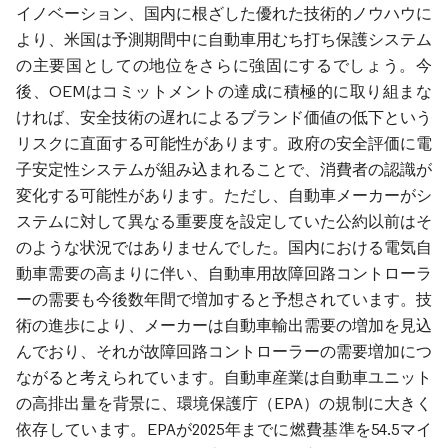
イノベーション、国内に根ざした優れた技術的ノウハウに
より、米国は予測期間中に自動車用むち打ち保護システム
の主要国としての地位をさらに強固にするでしょう。今
後、OEMはコミットメントの達成に積極的に取り組まな
ければ、安全技術の遅れによるブランド価値の低下という
リスクに直面する可能性があります。政府の安全評価に電
子安定性システムが組み込まれることで、消費者の認識が
変化する可能性があります。ただし、自動車メーカーがシ
ステムに対して異なる重要度を設定していた公約以前はそ
のような状況ではありませんでした。国内における電気自
動車需要の高まりに伴い、自動車用故障回路コントローラ
ーの需要も今後数年間で増加すると予想されています。技
術の進歩により、メーカーは自動車輸出需要の増加を見込
んでおり、それが故障回路コントローラーの需要増加につ
ながると考えられています。自動車産業は自動車ユニット
の高排出量を背景に、環境保護庁（EPA）の規制に大きく
依存しています。EPAが2025年までに燃費基準を54.5マイ