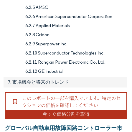
6.2.5 AMSC
6.2.6 American Superconductor Corporation
6.2.7 Applied Materials
6.2.8 Gridon
6.2.9 Superpower Inc.
6.2.10 Superconductor Technologies Inc.
6.2.11 Rongxin Power Electronic Co. Ltd.
6.2.12 GE Industrial
7. 市場機会と将来のトレンド
グローバル自動車用故障回路コントローラー市