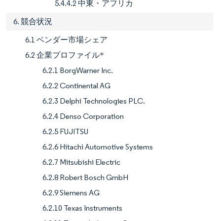
5.4.4.2 中東・アフリカ
6. 競合状況
6.1 ベンダー市場シェア
6.2 企業プロファイル*
6.2.1 BorgWarner Inc.
6.2.2 Continental AG
6.2.3 Delphi Technologies PLC.
6.2.4 Denso Corporation
6.2.5 FUJITSU
6.2.6 Hitachi Automotive Systems
6.2.7 Mitsubishi Electric
6.2.8 Robert Bosch GmbH
6.2.9 Siemens AG
6.2.10 Texas Instruments