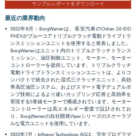
最近の業界動向
2022年8月：BorgWarnerは、長安汽車のOshan Z6 iDD
PHEVがブルーコアトリプルクラッチ電動ドライブトラ
ンスミッションユニットを使用すると発表しました。
BorgWarnerはユニット内のトリプルクラッチトランス
ミッション、油圧制御ユニット、モーター、モーター
コントローラーを提供しています。トリプルクラッチ
電動ドライブトランスミッションユニットは、よりコ
ンパクトで統合された湿式三クラッチユニット、高効
率高圧油圧システム、およびスマート電子デュアルポ
ンプ技術によるより速いカップリング応答と高効率を
実現するS巻線モーターで構成されています。モーター
コントローラーは高エネルギー密度で設計されてお
り、BorgWarnerの自社開発Viperシリーズのスケーラブ
ルな電力ユニットを使用しています。
2022年7月：Infineon Technology AGは、完全プログラマ