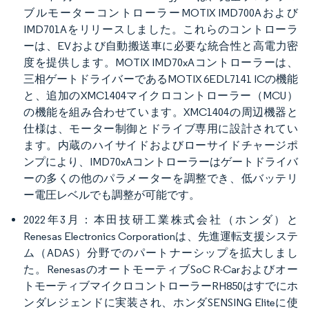
ブルモーターコントローラーMOTIX IMD700Aおよび
IMD701Aをリリースしました。これらのコントローラ
ーは、EVおよび自動搬送車に必要な統合性と高電力密
度を提供します。MOTIX IMD70xAコントローラーは、
三相ゲートドライバーであるMOTIX 6EDL7141 ICの機能
と、追加のXMC1404マイクロコントローラー（MCU）
の機能を組み合わせています。XMC1404の周辺機器と
仕様は、モーター制御とドライブ専用に設計されてい
ます。内蔵のハイサイドおよびローサイドチャージポ
ンプにより、IMD70xAコントローラーはゲートドライバ
ーの多くの他のパラメーターを調整でき、低バッテリ
ー電圧レベルでも調整が可能です。
2022年3月：本田技研工業株式会社（ホンダ）と
Renesas Electronics Corporationは、先進運転支援システ
ム（ADAS）分野でのパートナーシップを拡大しまし
た。RenesasのオートモーティブSoC R-Carおよびオー
トモーティブマイクロコントローラーRH850はすでにホ
ンダレジェンドに実装され、ホンダSENSING Eliteに使