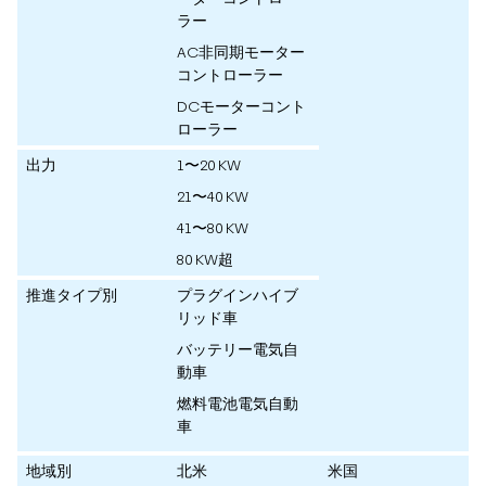
ラー
AC非同期モーター
コントローラー
DCモーターコント
ローラー
出力
1〜20 KW
21〜40 KW
41〜80 KW
80 KW超
推進タイプ別
プラグインハイブ
リッド車
バッテリー電気自
動車
燃料電池電気自動
車
地域別
北米
米国