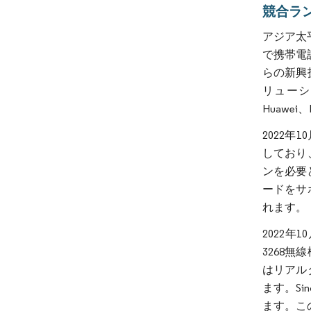
競合ラ
アジア太
で携帯電
らの新興
リューシ
Huawei、
2022年
しており
ンを必要
ードをサ
れます。
2022年
3268
はリアル
ます。S
ます。こ