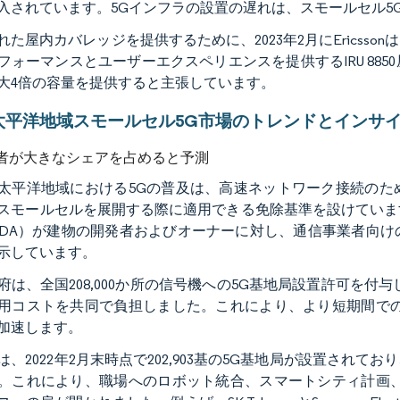
入されています。5Gインフラの設置の遅れは、スモールセル5
れた屋内カバレッジを提供するために、2023年2月にErics
フォーマンスとユーザーエクスペリエンスを提供するIRU 88
大4倍の容量を提供すると主張しています。
太平洋地域スモールセル5G市場のトレンドとインサ
者が大きなシェアを占めると予測
太平洋地域における5Gの普及は、高速ネットワーク接続のた
スモールセルを展開する際に適用できる免除基準を設けていま
MDA）が建物の開発者およびオーナーに対し、通信事業者向
示しています。
府は、全国208,000か所の信号機への5G基地局設置許可を
用コストを共同で負担しました。これにより、より短期間での
加速します。
は、2022年2月末時点で202,903基の5G基地局が設置さ
。これにより、職場へのロボット統合、スマートシティ計画、