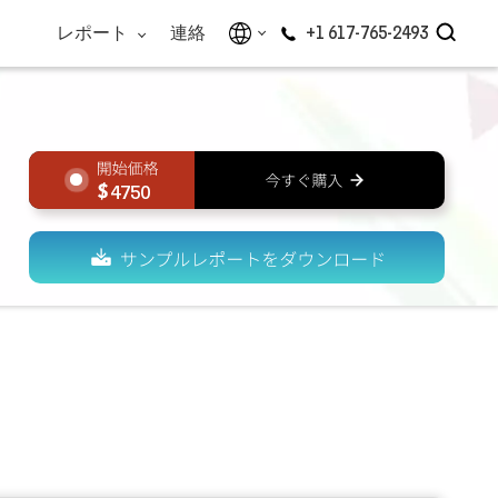
レポート
連絡
+1 617-765-2493
4750