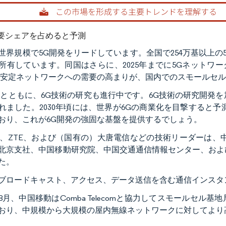
rdor Intelligence。再利用にはCC BY 4.0の表示が必要です。
要シェアを占めると予測
世界規模で5G開発をリードしています。全国で254万基以上の5
所有しています。同国はさらに、2025年までに5Gネットワーク構築
G安定ネットワークへの需要の高まりが、国内でのスモールセ
発とともに、6G技術の研究も進行中です。6G技術の研究開発を加
れました。2030年頃には、世界が6Gの商業化を目撃すると
おり、これが6G開発の強固な基盤を提供するでしょう。
wei、ZTE、および（国有の）大唐電信などの技術リーダーは
北京支社、中国移動研究院、中国交通通信情報センター、および
た。
ブロードキャスト、アクセス、データ送信を含む通信インスタ
2年8月、中国移動はComba Telecomと協力してスモール
おり、中規模から大規模の屋内無線ネットワークに対してより