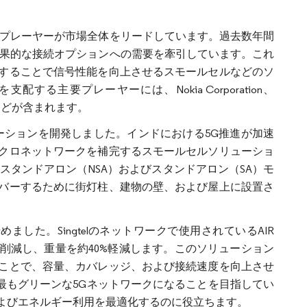
要プレーヤーが市場全体をリードしています。過去数年間
効果的な接続オプションへの需要を牽引しています。これ
することで信号性能を向上させるスモールセルなどのソ
主要プレーヤーには、Nokia Corporation、
lcommなどが含まれます。
ソリューションを開発しました。インドにおける5G推進が加速
クロネットワークを補完するスモールセルソリューショ
スタンドアロン（NSA）およびスタンドアロン（SA）モ
バーするために街灯柱、建物の壁、および屋上に設置さ
用し始めました。Singtelのネットワークで使用されているAIR
8%削減し、重量を約40%軽減します。このソリューション
ことで、容量、カバレッジ、および接続速度を向上させ
ルで最もグリーンな5Gネットワークになることを目指してい
よびエネルギー利用を最適化するのに役立ちます。