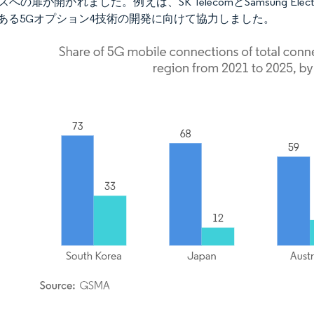
への扉が開かれました。例えば、SK TelecomとSamsung E
ある5Gオプション4技術の開発に向けて協力しました。