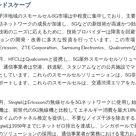
ンドスケープ
平洋地域のスモールセル5G市場は中程度に集中しており、主
話ネットワークの成長が加速し、5Gなどの新技術が高速かつ
技術のニーズに応えるために、技術プロバイダーは障害を回避
ョンの開発・改善に多大な投資を行っています。この市場を支配する
Ericsson、ZTE Corporation、Samsung Electronics、Qua
10月、HFCLはQualcommと提携し、5G屋外スモールセル
、通信事業者は空港、鉄道駅、スタジアムなどの公共施設でマ
としています。これらのスモールセルソリューションは、5G非
ポートします。これらのスモールセルは、交通渋滞エリアをカ
10月、SingtelはEricssonの無線セルを5Gネットワークに使
無線機は、前世代の5G無線機と比較してエネルギー消費を最大1
タイムのチャネル推定を提供し、不要なノイズ干渉を除去する
ingtelは2050年までにネットゼロ排出を達成し、シンガポー
のソリューションの採用は、通信事業者が業務における電力お