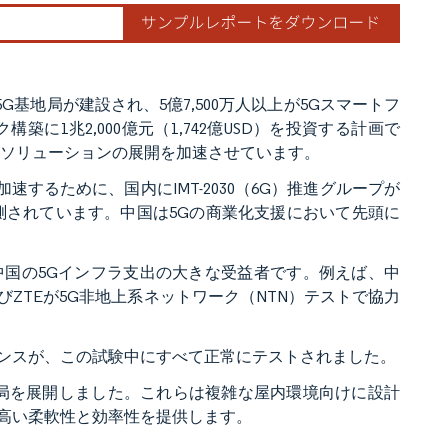
G基地局が建設され、5億7,500万人以上が5Gスマートフ
に1兆2,000億元（1,742億USD）を投資する計画で
ルソリューションの展開を加速させています。
速するために、国内にIMT-2030（6G）推進グループが
予測されています。中国は5Gの商業化支援において先頭に
、中国の5Gインフラ支出の大きな受益者です。例えば、中
ZTEが5G非地上系ネットワーク（NTN）テストで協力
ンスが、この試験中にすべて正常にテストされました。
セル基地局を展開しました。これらは複雑な屋内環境向けに設計
高い柔軟性と効率性を提供します。