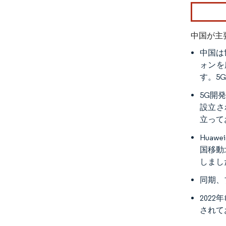
画像 © Mo
中国が主
中国は
ォンを
す。5
5G開
設立さ
立って
Hua
国移動
しまし
同期、
202
されて