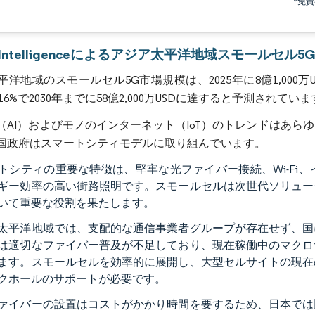
*免
画像 © Mordor Intelligence。再利用にはCC BY 4.0の表示が必要です。
or Intelligenceによるアジア太平洋地域スモールセル
洋地域のスモールセル5G市場規模は、2025年に8億1,000万
48.16%で2030年までに58億2,000万USDに達すると予測されてい
（AI）およびモノのインターネット（IoT）のトレンドはあ
国政府はスマートシティモデルに取り組んでいます。
トシティの重要な特徴は、堅牢な光ファイバー接続、Wi-Fi
ギー効率の高い街路照明です。スモールセルは次世代ソリュー
いて重要な役割を果たします。
太平洋地域では、支配的な通信事業者グループが存在せず、国
は適切なファイバー普及が不足しており、現在稼働中のマクロ
ます。スモールセルを効率的に展開し、大型セルサイトの現在
クホールのサポートが必要です。
ァイバーの設置はコストがかかり時間を要するため、日本では