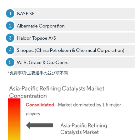
BASF SE
Albemarle Corporation
Haldor Topsoe A/S
Sinopec (China Petroleum & Chemical Corporation)
W. R. Grace & Co.-Conn.
*免責事項:主要選手の並び順不同