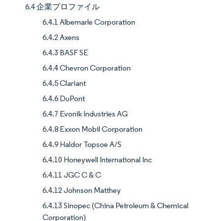
6.4 企業プロファイル
6.4.1 Albemarle Corporation
6.4.2 Axens
6.4.3 BASF SE
6.4.4 Chevron Corporation
6.4.5 Clariant
6.4.6 DuPont
6.4.7 Evonik Industries AG
6.4.8 Exxon Mobil Corporation
6.4.9 Haldor Topsoe A/S
6.4.10 Honeywell International Inc
6.4.11 JGC C & C
6.4.12 Johnson Matthey
6.4.13 Sinopec (China Petroleum & Chemical
Corporation)