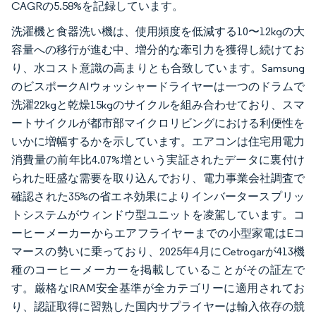
CAGRの5.58%を記録しています。
洗濯機と食器洗い機は、使用頻度を低減する10〜12kgの大
容量への移行が進む中、増分的な牽引力を獲得し続けてお
り、水コスト意識の高まりとも合致しています。Samsung
のビスポークAIウォッシャードライヤーは一つのドラムで
洗濯22kgと乾燥15kgのサイクルを組み合わせており、スマ
ートサイクルが都市部マイクロリビングにおける利便性を
いかに増幅するかを示しています。エアコンは住宅用電力
消費量の前年比4.07%増という実証されたデータに裏付け
られた旺盛な需要を取り込んでおり、電力事業会社調査で
確認された35%の省エネ効果によりインバータースプリッ
トシステムがウィンドウ型ユニットを凌駕しています。コ
ーヒーメーカーからエアフライヤーまでの小型家電はEコ
マースの勢いに乗っており、2025年4月にCetrogarが413機
種のコーヒーメーカーを掲載していることがその証左で
す。厳格なIRAM安全基準が全カテゴリーに適用されてお
り、認証取得に習熟した国内サプライヤーは輸入依存の競