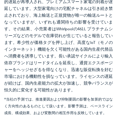
的遅延が再導入され、プレミアムスマート家電の到着が遅
延しています。大型家電向けの宅配チャネルは引き続き禁
止されており、海上輸送と正規貨物が唯一の輸送ルートと
なっていますが、いずれも通関待ちの影響を受けていま
す。その結果、小売業者はWhirlpoolの461L プラチナムシ
リーズなどのモデルで在庫切れが生じていると報告してい
ます。希少性が価格タグを押し上げ、高度なIoT（モノの
インターネット）機能を欠く可能性がある国内生産代替品
へ消費者を誘導しています。長い承認サイクルにより輸入
依存ブランドはリードタイムを延長し、通貨エクスポージ
ャーをヘッジせざるを得なくなり、迅速な販促転換を好む
市場における機動性を損なっています。ライセンスの遅延
が続けば、国内生産能力の拡大が加速し、競争バランスが
恒久的に変化する可能性があります。
*当社の予測では、推進要因および抑制要因の影響を加算的ではな
く方向性のあるものとして扱います。影響予測は、ベースライン
成長、構成効果、および変数間の相互作用を反映しています。