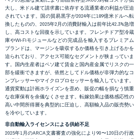
大し、米ドル建て請求書に依存する流通業者の利益が圧迫
されています。国の貿易黒字が2024年に189億米ドルへ転
換したものの、2025年2月の消費財輸入は前年比42.3%急増
し、高コストな回復を示しています。フレンチドア型冷蔵
庫やWi-Fiモジュールなどの完成品を輸入するプレミアム
ブランドは、マージンを吸収するか価格を引き上げるかを
迫られており、アクセス可能なセグメントが狭まっていま
す。国内生産者はペソ建て賃金と国内産金属でリスクの一
部を緩衝できますが、依然としてドル価格が非弾力的なコ
ンプレッサーやマイクロプロセッサーを輸入しています。
通貨変動は計画ホライズンを歪め、販促の幅を損なう慎重
な在庫保有を余儀なくさせます。転嫁効果は価格感応性の
高い中間所得層を典型的に圧迫し、高額輸入品の販売勢い
を冷やしています。
非自動輸入ライセンスによる供給不足
2025年1月のARCA文書審査の強化により90〜120日の行政