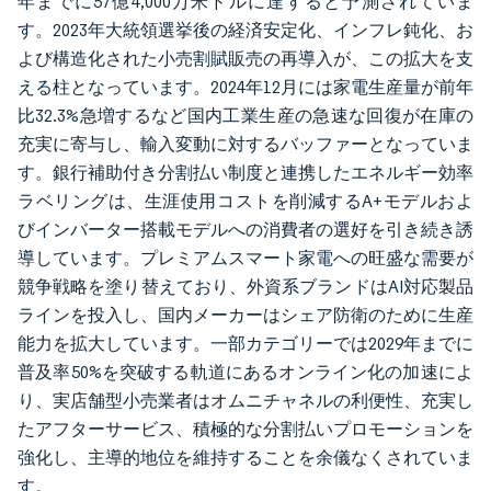
年までに57億4,000万米ドルに達すると予測されていま
す。2023年大統領選挙後の経済安定化、インフレ鈍化、お
よび構造化された小売割賦販売の再導入が、この拡大を支
える柱となっています。2024年12月には家電生産量が前年
比32.3%急増するなど国内工業生産の急速な回復が在庫の
充実に寄与し、輸入変動に対するバッファーとなっていま
す。銀行補助付き分割払い制度と連携したエネルギー効率
ラベリングは、生涯使用コストを削減するA+モデルおよ
びインバーター搭載モデルへの消費者の選好を引き続き誘
導しています。プレミアムスマート家電への旺盛な需要が
競争戦略を塗り替えており、外資系ブランドはAI対応製品
ラインを投入し、国内メーカーはシェア防衛のために生産
能力を拡大しています。一部カテゴリーでは2029年までに
普及率50%を突破する軌道にあるオンライン化の加速によ
り、実店舗型小売業者はオムニチャネルの利便性、充実し
たアフターサービス、積極的な分割払いプロモーションを
強化し、主導的地位を維持することを余儀なくされていま
す。