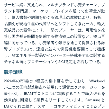
サービス網に支えられ、マルチブランド小売チェーン、ブ
ランド専門店、マーケットプレイスを通じて出荷量が動
く。輸入書類や納期をめぐる管理上の摩擦により、時折、
品揃えが現地生産の代替品へとシフトしてきた一方、輸入
完成品との競争により、一部のプレーヤーは、可用性を改
善し国内補充時間を短縮する物流拠点の設置など、拠点再
編に向かっている。小売業者や銀行を通じて提供される融
資プログラムは、流通と並んで需要促進要因として機能
し、省エネルギー製品やインバーター搭載モデルに関する
チャネル向けプロモーションやSKU選定を左右している。
競争環境
2024年の市場は中程度の集中度を示しており、Whirlpool
が二つの国内製造拠点を活用して通貨エクスポージャーを
最小化し、IRAMプロトコルに準拠することで輸入遅延を
効果的に回避して業界をリードしています。Samsung と
LG がそれに続き、スマートコネクティビティによるプレ