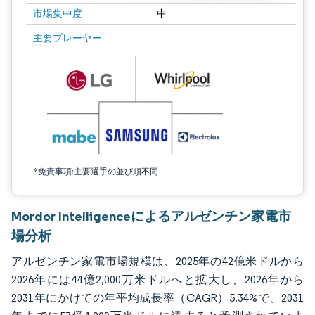
市場集中度
中
画像 © Mordor Intelligence。再利用にはCC BY 4.0の表示が必要です。
主要プレーヤー
*免責事項:主要選手の並び順不同
Mordor Intelligenceによるアルゼンチン家電市
場分析
アルゼンチン家電市場規模は、2025年の42億米ドルから
2026年には44億2,000万米ドルへと拡大し、2026年から
2031年にかけての年平均成長率（CAGR）5.34%で、2031