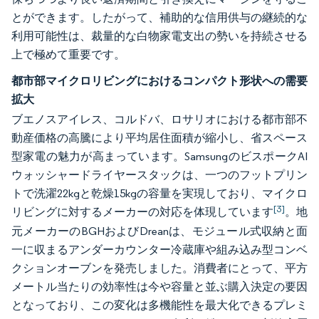
とができます。したがって、補助的な信用供与の継続的な
利用可能性は、裁量的な白物家電支出の勢いを持続させる
上で極めて重要です。
都市部マイクロリビングにおけるコンパクト形状への需要
拡大
ブエノスアイレス、コルドバ、ロサリオにおける都市部不
動産価格の高騰により平均居住面積が縮小し、省スペース
型家電の魅力が高まっています。SamsungのビスポークAI
ウォッシャードライヤースタックは、一つのフットプリン
トで洗濯22kgと乾燥15kgの容量を実現しており、マイクロ
[3]
リビングに対するメーカーの対応を体現しています
。地
元メーカーのBGHおよびDreanは、モジュール式収納と面
一に収まるアンダーカウンター冷蔵庫や組み込み型コンベ
クションオーブンを発売しました。消費者にとって、平方
メートル当たりの効率性は今や容量と並ぶ購入決定の要因
となっており、この変化は多機能性を最大化できるプレミ