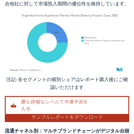
合他社に対して市場投入期間の優位性を維持しています。
注記: 全セグメントの個別シェアはレポート購入後にご確
画像 © Mordor Intelligence。再利用にはCC BY 4.0の表示が必要です。
認いただけます
流通チャネル別：マルチブランドチェーンがデジタル台頭