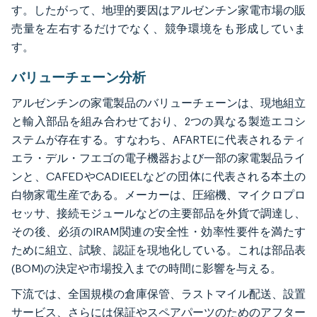
す。したがって、地理的要因はアルゼンチン家電市場の販
売量を左右するだけでなく、競争環境をも形成していま
す。
バリューチェーン分析
アルゼンチンの家電製品のバリューチェーンは、現地組立
と輸入部品を組み合わせており、2つの異なる製造エコシ
ステムが存在する。すなわち、AFARTEに代表されるティ
エラ・デル・フエゴの電子機器および一部の家電製品ライ
ンと、CAFEDやCADIEELなどの団体に代表される本土の
白物家電生産である。メーカーは、圧縮機、マイクロプロ
セッサ、接続モジュールなどの主要部品を外貨で調達し、
その後、必須のIRAM関連の安全性・効率性要件を満たす
ために組立、試験、認証を現地化している。これは部品表
(BOM)の決定や市場投入までの時間に影響を与える。
下流では、全国規模の倉庫保管、ラストマイル配送、設置
サービス、さらには保証やスペアパーツのためのアフター