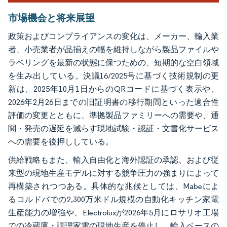
市場機会と将来展望
政策およびコンプライアンスの変化は、メーカー、輸入業
者、小売業者が品揃えの幅を維持しながら製品ファイルや
ラベリングを最新の状態に保つための、短期的な空白領域
を生み出している。決議16/2025号に基づく技術規制の更
新は、2025年10月1日からのQRコードに基づく表示や、
2026年2月26日までの旧証明書の移行期間といった適合性
評価の変更とともに、準拠製品ファミリーへの需要や、通
関・発売の遅延を減らす現地試験・認証・文書化サービス
への需要を後押ししている。
供給戦略もまた、輸入自由化と海外認証の承認、および従
来型の現地生産モデルに対する競争圧力の強まりによって
再構築されつつある。具体的な兆候としては、Mabeによ
るコルドバでの2,300万米ドル規模の自動化キッチン家電
生産能力の増強や、Electroluxが2026年5月にロサリオ工場
での冷蔵庫・調理家電の現地生産を停止し、輸入ベースの