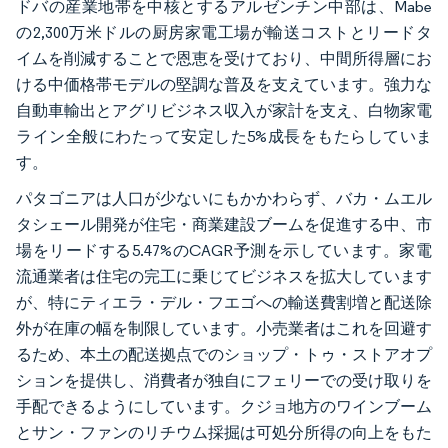
ドバの産業地帯を中核とするアルゼンチン中部は、Mabe
の2,300万米ドルの厨房家電工場が輸送コストとリードタ
イムを削減することで恩恵を受けており、中間所得層にお
ける中価格帯モデルの堅調な普及を支えています。強力な
自動車輸出とアグリビジネス収入が家計を支え、白物家電
ライン全般にわたって安定した5%成長をもたらしていま
す。
パタゴニアは人口が少ないにもかかわらず、バカ・ムエル
タシェール開発が住宅・商業建設ブームを促進する中、市
場をリードする5.47%のCAGR予測を示しています。家電
流通業者は住宅の完工に乗じてビジネスを拡大しています
が、特にティエラ・デル・フエゴへの輸送費割増と配送除
外が在庫の幅を制限しています。小売業者はこれを回避す
るため、本土の配送拠点でのショップ・トゥ・ストアオプ
ションを提供し、消費者が独自にフェリーでの受け取りを
手配できるようにしています。クジョ地方のワインブーム
とサン・ファンのリチウム採掘は可処分所得の向上をもた