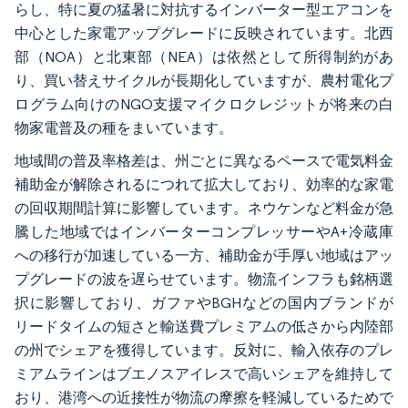
らし、特に夏の猛暑に対抗するインバーター型エアコンを
中心とした家電アップグレードに反映されています。北西
部（NOA）と北東部（NEA）は依然として所得制約があ
り、買い替えサイクルが長期化していますが、農村電化プ
ログラム向けのNGO支援マイクロクレジットが将来の白
物家電普及の種をまいています。
地域間の普及率格差は、州ごとに異なるペースで電気料金
補助金が解除されるにつれて拡大しており、効率的な家電
の回収期間計算に影響しています。ネウケンなど料金が急
騰した地域ではインバーターコンプレッサーやA+冷蔵庫
への移行が加速している一方、補助金が手厚い地域はアッ
プグレードの波を遅らせています。物流インフラも銘柄選
択に影響しており、ガファやBGHなどの国内ブランドが
リードタイムの短さと輸送費プレミアムの低さから内陸部
の州でシェアを獲得しています。反対に、輸入依存のプレ
ミアムラインはブエノスアイレスで高いシェアを維持して
おり、港湾への近接性が物流の摩擦を軽減しているためで