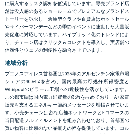
に購入するリスク認知を低減しています。専売ブランド店
舗は没入感のあるショールームでプレミアムなブランドス
トーリーを訴求し、倉庫型クラブや百貨店はホットセール
やサイバーマンデーなどの季節イベントに連動した大量販
売促進に対応しています。ハイブリッド化のトレンドによ
り、チェーン店はクリック＆コレクトを導入し、実店舗の
信頼性とウェブの利便性を融合させています。
地域分析
ブエノスアイレス首都圏は2025年のアルゼンチン家電市場
シェアの40.64%を占め、国内最高の可処分所得密度と
Whirlpoolのピラール工場への近接性を活かしています。
この都市圏は国内電力消費量の36%を占めており、A+家電
販売を支えるエネルギー節約メッセージを増幅させていま
す。小売チェーンは密な店舗ネットワークとEコマースの
当日配送フルフィルメントを組み合わせており、首都圏の
買い物客に比類のない品揃えの幅を提供しています。コル