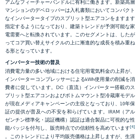
アムなフィーチャーバンドルに有利に働きます。新築高層
マンションのデベロッパーは入札書類においてコンパクト
なインバータータイプのスプリット型エアコンをますます
指定するようになっており、建築トレンドが予測可能な家
電需要へと転換されています。このセグメントは、したが
ってコア買い替えサイクルの上に漸進的な成長を積み重ね
る形となっています。
インバーター技術の普及
消費電力量の多い地域における住宅用電気料金の上昇が、
インバーターコンプレッサーによるkWh使用量の削減を消
費者に促しています。DC（直流）インバーター搭載のス
プリット型エアコンおよびボトムマウント型冷蔵庫モデル
が現在メディアキャンペーンの主役となっており、10年保
証の提供が普及への不安を和らげています。IRAM（アル
ゼンチン標準化・認証機構）認証は適合製品に可視的な性
[4]
能バッジを付与し、販売時点での信頼性を高めています
。このトレンドにより平均販売価格は上昇しますが、生涯