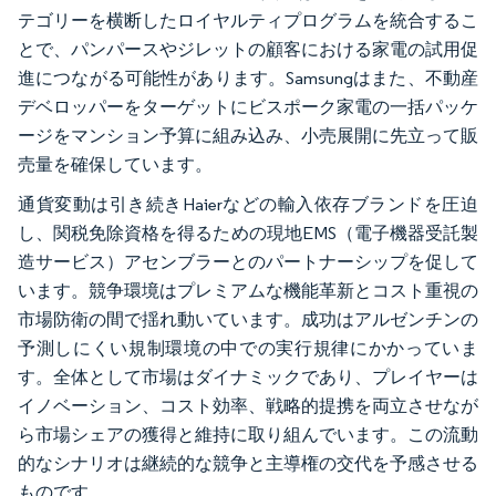
テゴリーを横断したロイヤルティプログラムを統合するこ
とで、パンパースやジレットの顧客における家電の試用促
進につながる可能性があります。Samsungはまた、不動産
デベロッパーをターゲットにビスポーク家電の一括パッケ
ージをマンション予算に組み込み、小売展開に先立って販
売量を確保しています。
通貨変動は引き続きHaierなどの輸入依存ブランドを圧迫
し、関税免除資格を得るための現地EMS（電子機器受託製
造サービス）アセンブラーとのパートナーシップを促して
います。競争環境はプレミアムな機能革新とコスト重視の
市場防衛の間で揺れ動いています。成功はアルゼンチンの
予測しにくい規制環境の中での実行規律にかかっていま
す。全体として市場はダイナミックであり、プレイヤーは
イノベーション、コスト効率、戦略的提携を両立させなが
ら市場シェアの獲得と維持に取り組んでいます。この流動
的なシナリオは継続的な競争と主導権の交代を予感させる
ものです。