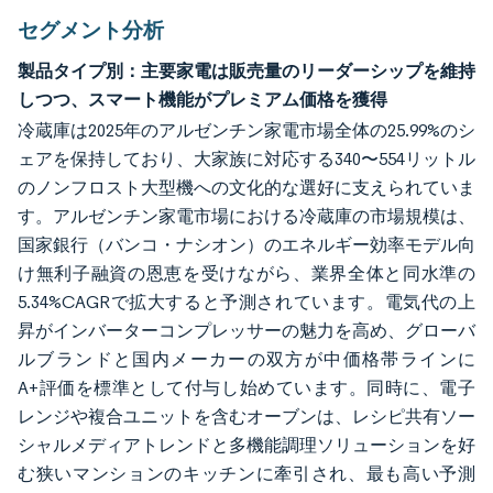
セグメント分析
製品タイプ別：主要家電は販売量のリーダーシップを維持
しつつ、スマート機能がプレミアム価格を獲得
冷蔵庫は2025年のアルゼンチン家電市場全体の25.99%のシ
ェアを保持しており、大家族に対応する340〜554リットル
のノンフロスト大型機への文化的な選好に支えられていま
す。アルゼンチン家電市場における冷蔵庫の市場規模は、
国家銀行（バンコ・ナシオン）のエネルギー効率モデル向
け無利子融資の恩恵を受けながら、業界全体と同水準の
5.34%CAGRで拡大すると予測されています。電気代の上
昇がインバーターコンプレッサーの魅力を高め、グローバ
ルブランドと国内メーカーの双方が中価格帯ラインに
A+評価を標準として付与し始めています。同時に、電子
レンジや複合ユニットを含むオーブンは、レシピ共有ソー
シャルメディアトレンドと多機能調理ソリューションを好
む狭いマンションのキッチンに牽引され、最も高い予測