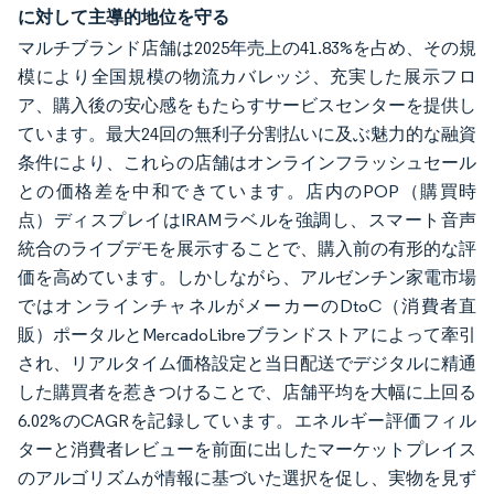
に対して主導的地位を守る
マルチブランド店舗は2025年売上の41.83%を占め、その規
模により全国規模の物流カバレッジ、充実した展示フロ
ア、購入後の安心感をもたらすサービスセンターを提供し
ています。最大24回の無利子分割払いに及ぶ魅力的な融資
条件により、これらの店舗はオンラインフラッシュセール
との価格差を中和できています。店内のPOP（購買時
点）ディスプレイはIRAMラベルを強調し、スマート音声
統合のライブデモを展示することで、購入前の有形的な評
価を高めています。しかしながら、アルゼンチン家電市場
ではオンラインチャネルがメーカーのDtoC（消費者直
販）ポータルとMercadoLibreブランドストアによって牽引
され、リアルタイム価格設定と当日配送でデジタルに精通
した購買者を惹きつけることで、店舗平均を大幅に上回る
6.02%のCAGRを記録しています。エネルギー評価フィル
ターと消費者レビューを前面に出したマーケットプレイス
のアルゴリズムが情報に基づいた選択を促し、実物を見ず