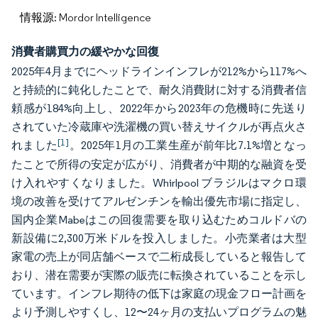
情報源: Mordor Intelligence
消費者購買力の緩やかな回復
2025年4月までにヘッドラインインフレが212%から117%へ
と持続的に鈍化したことで、耐久消費財に対する消費者信
頼感が184%向上し、2022年から2023年の危機時に先送り
されていた冷蔵庫や洗濯機の買い替えサイクルが再点火さ
[1]
れました
。2025年1月の工業生産が前年比7.1%増となっ
たことで所得の安定が広がり、消費者が中期的な融資を受
け入れやすくなりました。Whirlpool ブラジルはマクロ環
境の改善を受けてアルゼンチンを輸出優先市場に指定し、
国内企業Mabeはこの回復需要を取り込むためコルドバの
新設備に2,300万米ドルを投入しました。小売業者は大型
家電の売上が同店舗ベースで二桁成長していると報告して
おり、潜在需要が実際の販売に転換されていることを示し
ています。インフレ期待の低下は家庭の現金フロー計画を
より予測しやすくし、12〜24ヶ月の支払いプログラムの魅