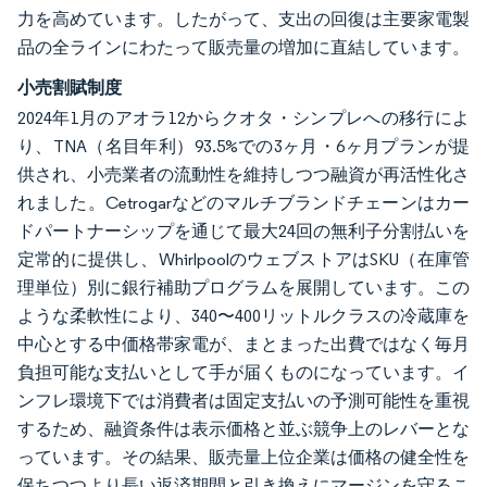
力を高めています。したがって、支出の回復は主要家電製
品の全ラインにわたって販売量の増加に直結しています。
小売割賦制度
2024年1月のアオラ12からクオタ・シンプレへの移行によ
り、TNA（名目年利）93.5%での3ヶ月・6ヶ月プランが提
供され、小売業者の流動性を維持しつつ融資が再活性化さ
れました。Cetrogarなどのマルチブランドチェーンはカー
ドパートナーシップを通じて最大24回の無利子分割払いを
定常的に提供し、WhirlpoolのウェブストアはSKU（在庫管
理単位）別に銀行補助プログラムを展開しています。この
ような柔軟性により、340〜400リットルクラスの冷蔵庫を
中心とする中価格帯家電が、まとまった出費ではなく毎月
負担可能な支払いとして手が届くものになっています。イ
ンフレ環境下では消費者は固定支払いの予測可能性を重視
するため、融資条件は表示価格と並ぶ競争上のレバーとな
っています。その結果、販売量上位企業は価格の健全性を
保ちつつより長い返済期間と引き換えにマージンを守るこ