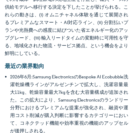
供給モデルへ移行する決定を下したことが挙げられる。こ
れらの動きは、(i) オムニチャネル体験を通じて展開され
るプレミアムなスマート・AI対応ライン、(ii) 分割払いプ
ランや光熱費への感度に結びついた省エネルギー化のアッ
プグレード、(iii) 輸入リードタイムの変動時に可用性を守
る、地域化された物流・サービス拠点、という機会をより
鮮明にしている。
最近の業界動向
2026年6月:Samsung ElectronicsのBespoke AI Ecobubble洗
濯乾燥機ラインがアルゼンチンで拡大し、洗濯容量最
大11kg、乾燥容量最大7kgを含む大容量構成が追加され
た。この拡大により、Samsung Electronicsのランドリー
分野におけるプレミアムな提案が強化され、融資や運
用コスト削減が購入判断に影響するカテゴリーにおい
て、コネクテッド機能や効率重視の機能のアップセル
が後押しされる。