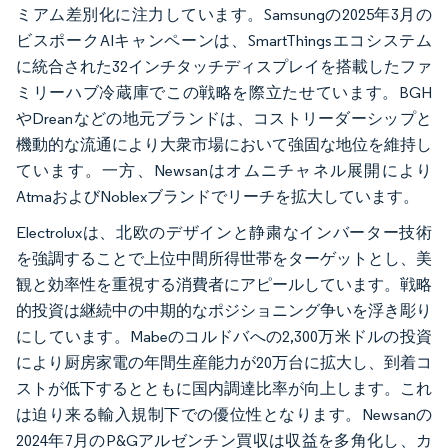
ミアム差別化に注力しています。Samsungの2025年3月の
ビスポークAIキャンペーンは、SmartThingsエコシステム
に統合された32インチタッチディスプレイを搭載したファ
ミリーハブ冷蔵庫でこの戦略を際立たせています。BGH
やDreanなどの地元ブランドは、コストリーダーシップと
機動的な流通により大衆市場において強固な地位を維持し
ています。一方、Newsanはオムニチャネル展開により
AtmaおよびNoblexブランドでリーチを拡大しています。
Electroluxは、北欧のデザインと静粛なインバーター技術
を強調することで上位中間所得世帯をターゲットとし、美
観と効率性を重視する消費者にアピールしています。戦略
的投資は継続中の中期的なポジショニング争いを浮き彫り
にしています。Mabeのコルドバへの2,300万米ドルの投資
により厨房家電の年間生産能力が20万台に拡大し、到着コ
ストが低下するとともに国内調達比率が向上します。これ
は迫り来る輸入規制下での優位性となります。Newsanの
2024年7月のP&Gアルゼンチン買収は収益を多角化し、カ