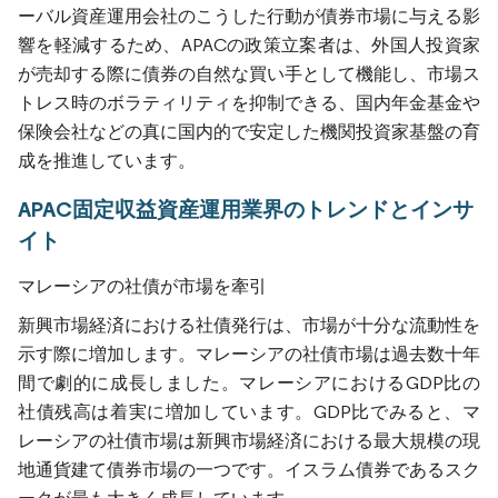
ーバル資産運用会社のこうした行動が債券市場に与える影
響を軽減するため、APACの政策立案者は、外国人投資家
が売却する際に債券の自然な買い手として機能し、市場ス
トレス時のボラティリティを抑制できる、国内年金基金や
保険会社などの真に国内的で安定した機関投資家基盤の育
成を推進しています。
APAC固定収益資産運用業界のトレンドとインサ
イト
マレーシアの社債が市場を牽引
新興市場経済における社債発行は、市場が十分な流動性を
示す際に増加します。マレーシアの社債市場は過去数十年
間で劇的に成長しました。マレーシアにおけるGDP比の
社債残高は着実に増加しています。GDP比でみると、マ
レーシアの社債市場は新興市場経済における最大規模の現
地通貨建て債券市場の一つです。イスラム債券であるスク