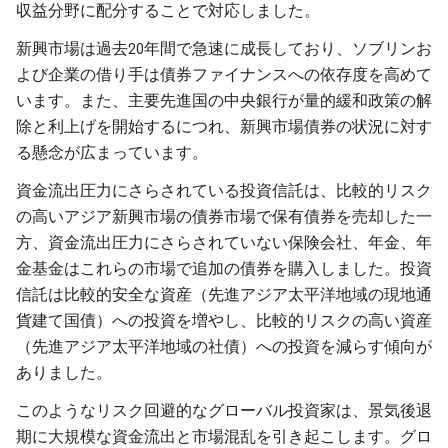
収益分野に配分することで対応しました。
新興市場は過去20年間で急速に成長しており、ソブリンお
よび企業の借り手は債券ファイナンスへの依存度を高めて
います。また、主要先進国の中央銀行が量的緩和政策の解
除と利上げを開始するにつれ、新興市場債券の状況に対す
る懸念が広まっています。
資金流出圧力にさらされている投資信託は、比較的リスク
の高いアジア新興市場の債券市場で保有債券を売却した一
方、資金流出圧力にさらされていない保険会社、年金、年
金基金はこれらの市場で追加の債券を購入しました。投資
信託は比較的安全な資産（先進アジア太平洋地域の現地通
貨建て国債）への投資を増やし、比較的リスクの高い資産
（先進アジア太平洋地域の社債）への投資を減らす傾向が
ありました。
このようなリスク回避的なグローバル投資家は、景気後退
期に大規模な資金流出と市場混乱を引き起こします。グロ