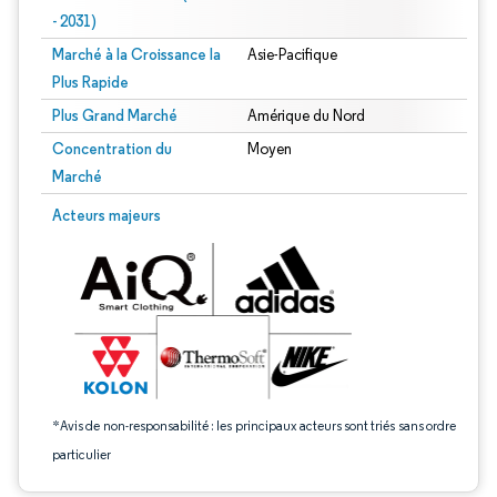
- 2031)
Marché à la Croissance la
Asie-Pacifique
Plus Rapide
Plus Grand Marché
Amérique du Nord
Concentration du
Moyen
Marché
Image © Mordor Intelligence. La réutilisation nécessite une attribution sous CC 
Acteurs majeurs
*Avis de non-responsabilité : les principaux acteurs sont triés sans ordre
particulier