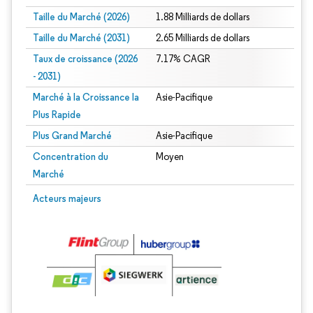
Taille du Marché (2026)
1.88 Milliards de dollars
Taille du Marché (2031)
2.65 Milliards de dollars
Taux de croissance (2026
7.17% CAGR
- 2031)
Marché à la Croissance la
Asie-Pacifique
Plus Rapide
Plus Grand Marché
Asie-Pacifique
Concentration du
Moyen
Marché
Image © Mordor Intelligence. La réutilisation nécessite une attribution sous CC 
Acteurs majeurs