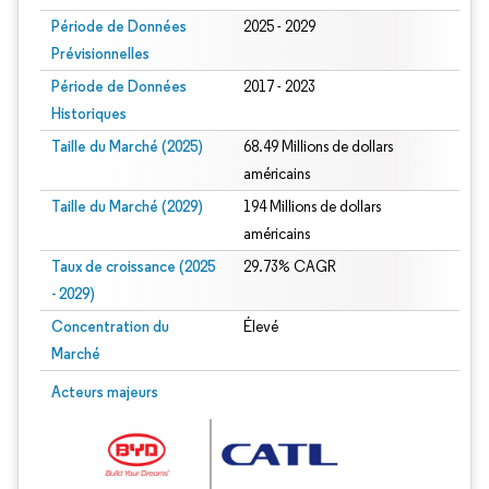
Période de Données
2025 - 2029
Prévisionnelles
Période de Données
2017 - 2023
Historiques
Taille du Marché (2025)
68.49 Millions de dollars
américains
Taille du Marché (2029)
194 Millions de dollars
américains
Taux de croissance (2025
29.73% CAGR
- 2029)
Concentration du
Élevé
Marché
Image © Mordor Intelligence. La réutilisation nécessite une attribution sous CC 
Acteurs majeurs