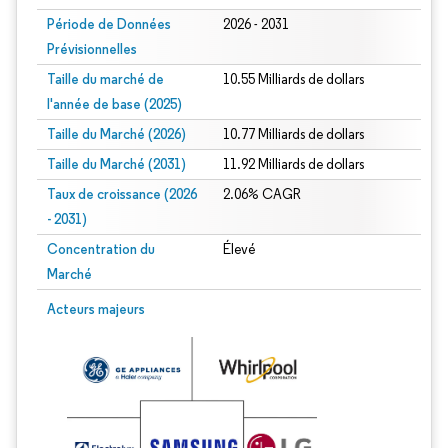
Période de Données
2026 - 2031
Prévisionnelles
Taille du marché de
10.55 Milliards de dollars
l'année de base (2025)
Taille du Marché (2026)
10.77 Milliards de dollars
Taille du Marché (2031)
11.92 Milliards de dollars
Taux de croissance (2026
2.06% CAGR
- 2031)
Concentration du
Élevé
Marché
Image © Mordor Intelligence. La réutilisation nécessite une attribution sous CC 
Acteurs majeurs