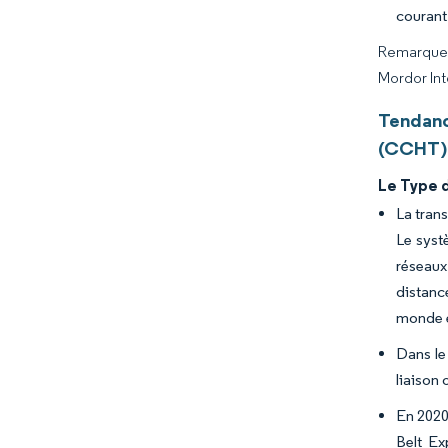
courant
Remarque :
Mordor Int
Tendanc
(CCHT) 
Le Type 
La tran
Le syst
réseaux
distanc
monde e
Dans le
liaison
En 2020
Belt Ex