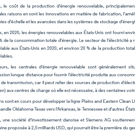
, le coût de la production d'énergie renouvelable, principalement
ales raisons en sont les innovations en matière de fabrication, l'amé
es d'échelle et les avancées dans les systèmes de stockage d'énergie
e, en 2020, les énergies renouvelables aux États-Unis ont fourni envi
 % de la consommation totale d'énergie. Le secteur de l'électricité 
lable aux États-Unis en 2020, et environ 20 % de la production total
lables.
leurs, les centrales d'énergie renouvelable sont généralement si
ssion longue distance pour fournir l'électricité produite aux cons
 de transmission, car il peut relier des sources de production d'élec
ien) aux centres de charge où elle est nécessaire, à des centaines voir
ns sont en cours pour développer la ligne Plains and Eastern Clean L
andle Oklahoma-Texas vers l'Arkansas, le Tennessee et d'autres États
, une société d'investissement danoise et Siemens AG soutiennent
ine proposée à 2,5 milliards USD, qui pourrait être la première du ge