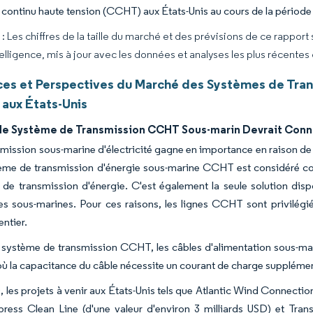
 continu haute tension (CCHT) aux États-Unis au cours de la période
 Les chiffres de la taille du marché et des prévisions de ce rapport
elligence, mis à jour avec les données et analyses les plus récentes
es et Perspectives du Marché des Systèmes de Tran
aux États-Unis
de Système de Transmission CCHT Sous-marin Devrait Conna
smission sous-marine d'électricité gagne en importance en raison de l
ème de transmission d'énergie sous-marine CCHT est considéré c
 de transmission d'énergie. C'est également la seule solution disp
es sous-marines. Pour ces raisons, les lignes CCHT sont privilégié
ntier.
 système de transmission CCHT, les câbles d'alimentation sous-ma
 où la capacitance du câble nécessite un courant de charge supplémen
, les projets à venir aux États-Unis tels que Atlantic Wind Connectio
press Clean Line (d'une valeur d'environ 3 milliards USD) et Tran