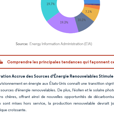
or Intelligence. La réutilisation nécessite une attribution sous CC BY 4.0.
Comprendre les principales tendances qui façonnent 
ration Accrue des Sources d'Énergie Renouvelables Stimul
visionnement en énergie aux États-Unis connaît une transition signif
 sources d'énergie renouvelables. De plus, l'éolien et le solaire pho
ns chères, offrant ainsi de nouvelles opportunités de décarbonis
 sont mises hors service, la production renouvelable devrait j
ique croissante.