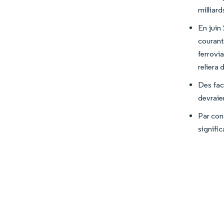
milliar
En juin
courant
ferrovi
reliera
Des fac
devraie
Par con
signific