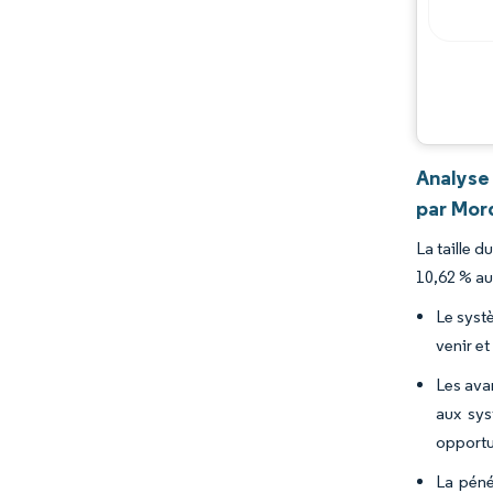
Analyse
par Mor
La taille 
10,62 % au
Le syst
venir et
Les ava
aux sys
opportu
La péné