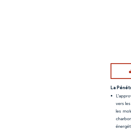
Image © Mord
La Pénét
L'appro
vers les
les moi
charbon
énergét