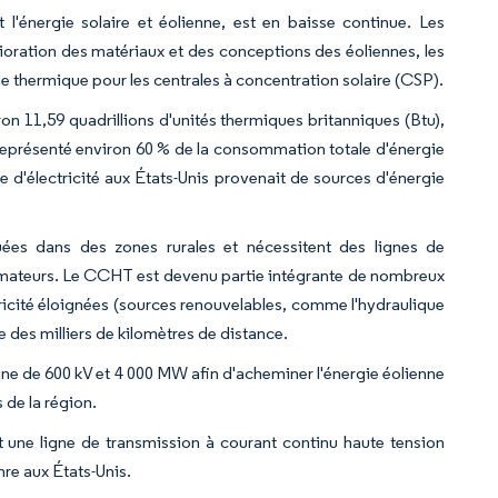
 l'énergie solaire et éolienne, est en baisse continue. Les
lioration des matériaux et des conceptions des éoliennes, les
 thermique pour les centrales à concentration solaire (CSP).
ron 11,59 quadrillions d'unités thermiques britanniques (Btu),
a représenté environ 60 % de la consommation totale d'énergie
e d'électricité aux États-Unis provenait de sources d'énergie
tuées dans des zones rurales et nécessitent des lignes de
ommateurs. Le CCHT est devenu partie intégrante de nombreux
tricité éloignées (sources renouvelables, comme l'hydraulique
e des milliers de kilomètres de distance.
ine de 600 kV et 4 000 MW afin d'acheminer l'énergie éolienne
 de la région.
 une ligne de transmission à courant continu haute tension
nre aux États-Unis.