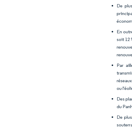
De plus
princip
économi
En outr
soit 12
renouve
renouve
Par ail
transmi
réseaux
ou l'éol
Des pla
du Panh
De plus
souterra