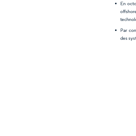
En octo
offshor
technol
Par con
des sys