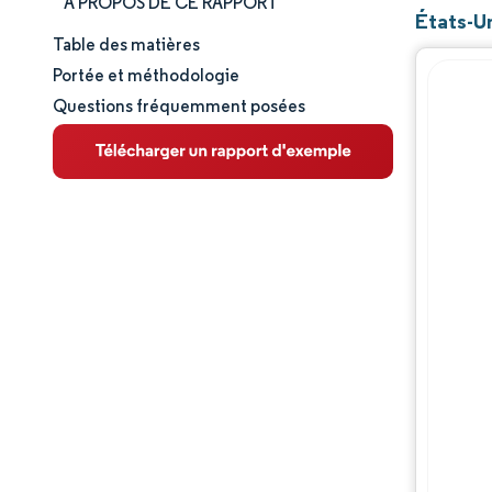
À PROPOS DE CE RAPPORT
États-U
Table des matières
Taille et part de marché
Portée et méthodologie
Questions fréquemment posées
Analyse du marché
Tendances et perspectives
Paysage réglementaire
Analyse de la chaîne de valeur
Paysage concurrentiel
Acteurs majeurs
Opportunités et perspectives
Évolutions de l'industrie