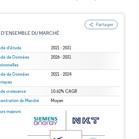
Partager
 D’ENSEMBLE DU MARCHÉ
ode d'étude
2021 - 2031
ode de Données
2026 - 2031
isionnelles
ode de Données
2021 - 2024
oriques
 de croissance
10.62% CAGR
e attribution sous CC BY 4.0.
entration du Marché
Moyen
© Mordor Intelligence. La réutilisation nécessite une attribution sous CC BY 4.0.
urs majeurs