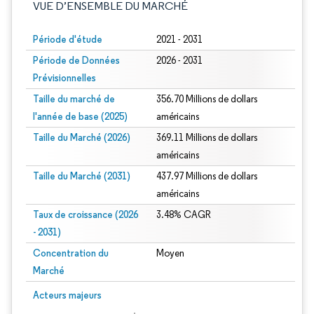
VUE D’ENSEMBLE DU MARCHÉ
Période d'étude
2021 - 2031
Période de Données
2026 - 2031
Prévisionnelles
Taille du marché de
356.70 Millions de dollars
l'année de base (2025)
américains
Taille du Marché (2026)
369.11 Millions de dollars
américains
Taille du Marché (2031)
437.97 Millions de dollars
américains
Taux de croissance (2026
3.48% CAGR
- 2031)
Concentration du
Moyen
Marché
Image © Mordor Intelligence. La réutilisation nécessite une attribution sous CC 
Acteurs majeurs