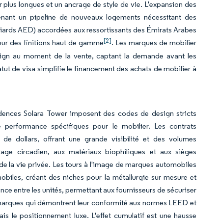
ur plus longues et un ancrage de style de vie. L'expansion des
ntenant un pipeline de nouveaux logements nécessitant des
milliards AED) accordées aux ressortissants des Émirats Arabes
[2]
our des finitions haut de gamme
. Les marques de mobilier
sign au moment de la vente, captant la demande avant les
ut de visa simplifie le financement des achats de mobilier à
dences Solara Tower imposent des codes de design stricts
 performance spécifiques pour le mobilier. Les contrats
 de dollars, offrant une grande visibilité et des volumes
rage circadien, aux matériaux biophiliques et aux sièges
de la vie privée. Les tours à l'image de marques automobiles
biles, créant des niches pour la métallurgie sur mesure et
ence entre les unités, permettant aux fournisseurs de sécuriser
 marques qui démontrent leur conformité aux normes LEED et
is le positionnement luxe. L'effet cumulatif est une hausse