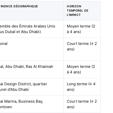
TINENCE GÉOGRAPHIQUE
HORIZON
TEMPOREL DE
L'IMPACT
emble des Émirats Arabes Unis
Moyen terme (2
cus Dubaï et Abu Dhabi)
à 4 ans)
ional
Court terme (≤ 2
ans)
aï, Abu Dhabi, Ras Al Khaimah
Moyen terme (2
à 4 ans)
i Design District, quartier
Long terme (≥ 4
turel d'Abu Dhabi
ans)
ai Marina, Business Bay,
Court terme (≤ 2
wntown
ans)