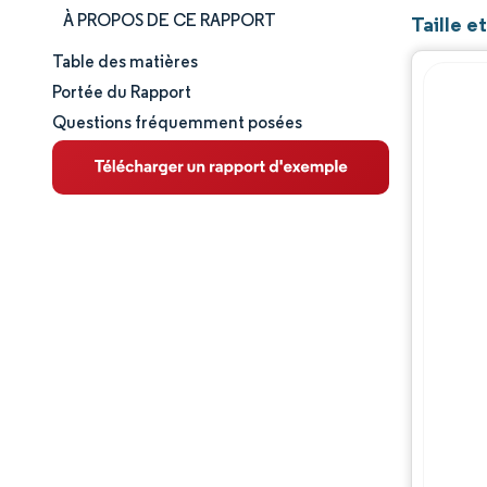
À PROPOS DE CE RAPPORT
Taille e
Table des matières
Taille et part de marché
Portée du Rapport
Questions fréquemment posées
Analyse du marché
Tendances et perspectives
Analyse des segments
Analyse géographique
Paysage concurrentiel
Acteurs majeurs
Évolutions de l'industrie