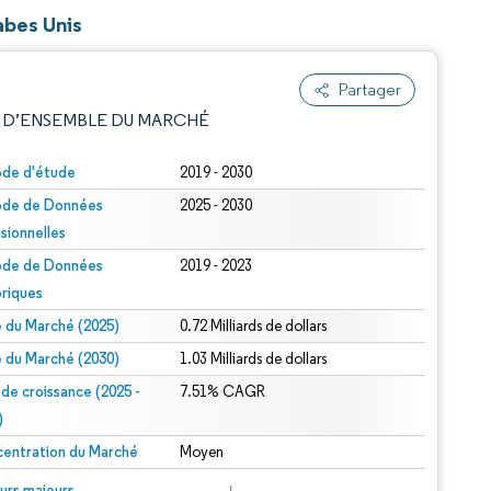
abes Unis
Partager
 D’ENSEMBLE DU MARCHÉ
ode d'étude
2019 - 2030
ode de Données
2025 - 2030
isionnelles
ode de Données
2019 - 2023
oriques
le du Marché (2025)
0.72 Milliards de dollars
e attribution sous CC BY 4.0.
le du Marché (2030)
1.03 Milliards de dollars
 de croissance (2025 -
7.51% CAGR
)
entration du Marché
Moyen
© Mordor Intelligence. La réutilisation nécessite une attribution sous CC BY 4.0.
urs majeurs