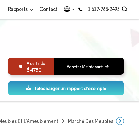
Rapports
Contact
+1 617-765-2493
4750
 Meubles Et L'Ameublement
Marché Des Meubles De Luxe Aux