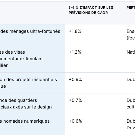
(~) % D'IMPACT SUR LES
PER
PRÉVISIONS DE CAGR
des ménages ultra-fortunés
+1.8%
Ens
(fo
s des visas
+1.2%
Nat
ementaux stimulant
lier
on des projets résidentiels
+0.9%
Dub
que
nce des quartiers
+0.7%
Duba
iaux axés sur le design
cul
de nomades numériques
+0.6%
Dub
Do