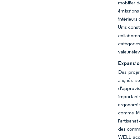
mobilier d
émissions
intérieurs
Unis cons
collabore
catégories
valeur éle
Expansio
Des proje
alignés s
d'approvi
important
ergonomiqu
comme Mer
l'artisana
des comman
WELL acqui