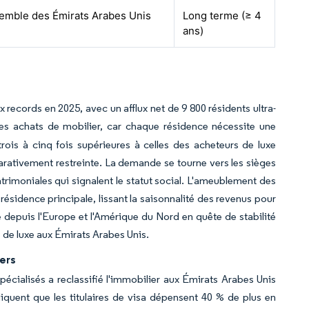
emble des Émirats Arabes Unis
Long terme (≥ 4
ans)
 records en 2025, avec un afflux net de 9 800 résidents ultra-
e les achats de mobilier, car chaque résidence nécessite une
trois à cinq fois supérieures à celles des acheteurs de luxe
parativement restreinte. La demande se tourne vers les sièges
trimoniales qui signalent le statut social. L'ameublement des
ésidence principale, lissant la saisonnalité des revenus pour
e depuis l'Europe et l'Amérique du Nord en quête de stabilité
s de luxe aux Émirats Arabes Unis.
ers
 spécialisés a reclassifié l'immobilier aux Émirats Arabes Unis
diquent que les titulaires de visa dépensent 40 % de plus en