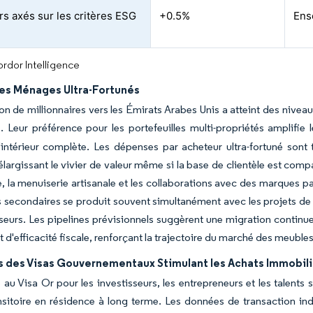
rs axés sur les critères ESG
+0.5%
Ens
rdor Intelligence
es Ménages Ultra-Fortunés
on de millionnaires vers les Émirats Arabes Unis a atteint des niveaux
]
. Leur préférence pour les portefeuilles multi-propriétés amplifi
'intérieur complète. Les dépenses par acheteur ultra-fortuné sont 
élargissant le vivier de valeur même si la base de clientèle est com
, la menuiserie artisanale et les collaborations avec des marques pa
 secondaires se produit souvent simultanément avec les projets de r
sseurs. Les pipelines prévisionnels suggèrent une migration continu
et d'efficacité fiscale, renforçant la trajectoire du marché des meuble
 des Visas Gouvernementaux Stimulant les Achats Immobili
ité au Visa Or pour les investisseurs, les entrepreneurs et les talents
ansitoire en résidence à long terme. Les données de transaction in