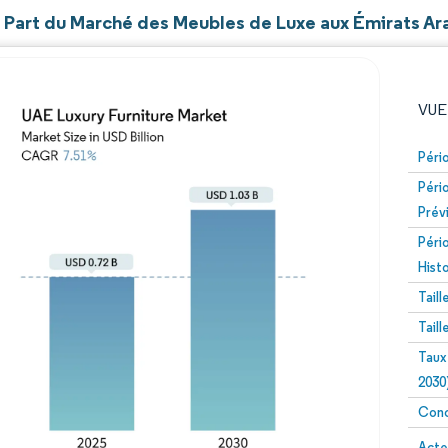
t Part du Marché des Meubles de Luxe aux Émirats Ar
VUE
Péri
Péri
Prév
Péri
Hist
Tail
Image © Mordor Intelligence. La réutilisation nécessite un
Tail
Taux
2030
Conc
Image 
Acte