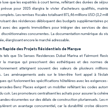
e luxe que les expatriés à court terme, reflétant des durées de séjo
 prévue pour 2025 élargira le vivier d'acheteurs qualifiés, mai
 complets. Les remises fiscales totalisant 871,46 millions USD (3,2 
truisant des résidences débloquent des budgets supplémentaires p
nt avec des agents immobiliers pour intégrer des services de de
 discrétionnaires concurrentes. La documentation numérique du stat
vée, élargissant encore le marché adressable.
n Rapide des Projets Résidentiels de Marque
ts tels que Six Senses Residences Dubai Marina et Fairmont Resi
ur la marque qui prescrivent des esthétiques et des normes de
sionnement atteignent souvent des valeurs de plusieurs millions
s. Les aménagements axés sur le bien-être font appel à l'éclai
es qui fusionnent les spécifications hôtelières avec les exigences 
cedes-Benz Places exigent un mobilier reflétant les codes automo
t du cuir. Les promoteurs centralisent les achats pour assurer la cohér
des récurrentes sur des délais de construction pluriannuels. Les
èrent un avantage concurrentiel, car la durabilité croise désorma