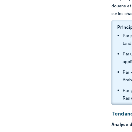
douane et à
sur les cha
Princi
Par 
tand
Par u
appl
Par 
Arab
Par 
Ras 
Tendanc
Analyse 