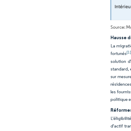
Intérieu
Source: Mo
Hausse d
La migrati
[1
fortunés
solution d
standard, 
sur mesure
résidences
les fourni
politique 
Réformes
L'éligibil
d'actif tr