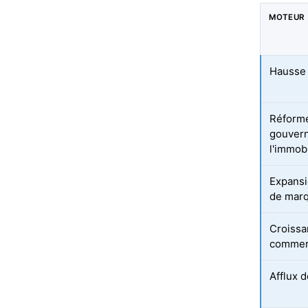
MOTEUR
Hausse 
Réforme
gouvern
l'immobi
Expansi
de mar
Croissa
commerc
Afflux 