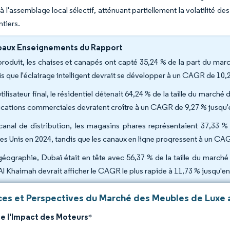
 l'assemblage local sélectif, atténuant partiellement la volatilité de
ntiers.
paux Enseignements du Rapport
produit, les chaises et canapés ont capté 35,24 % de la part du ma
is que l'éclairage intelligent devrait se développer à un CAGR de 10,
tilisateur final, le résidentiel détenait 64,24 % de la taille du marc
ications commerciales devraient croître à un CAGR de 9,27 % jusqu'
canal de distribution, les magasins phares représentaient 37,33 %
es Unis en 2024, tandis que les canaux en ligne progressent à un CA
géographie, Dubaï était en tête avec 56,37 % de la taille du march
Al Khaimah devrait afficher le CAGR le plus rapide à 11,73 % jusqu'en
es et Perspectives du Marché des Meubles de Luxe a
de l'Impact des Moteurs
*