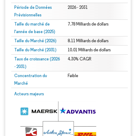
Période de Données
2026 - 2031
Prévisionnelles
Taille du marché de
7.78 Milliards de dollars
l'année de base (2025)
Taille du Marché (2026)
8.11 Milliards de dollars
Taille du Marché (2031)
10.01 Milliards de dollars
Taux de croissance (2026
4.30% CAGR
- 2031)
Concentration du
Faible
Marché
Image © Mordor Intelligence. La réutilisation nécessite une attribution sous CC 
Acteurs majeurs